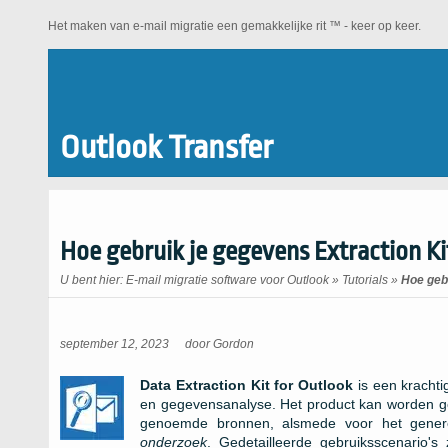
Het maken van e-mail migratie een gemakkelijke rit ™ - keer op keer.
Outlook Transfer
Hoe gebruik je gegevens Extraction Ki
U bent hier:
E-mail migratie software voor Outlook
»
Tutorials
»
Hoe gebr
september 12, 2023
door
Gordon
Data Extraction Kit for Outlook
is een krachti
en gegevensanalyse. Het product kan worden g
genoemde bronnen, alsmede voor het genere
onderzoek
. Gedetailleerde gebruiksscenario's