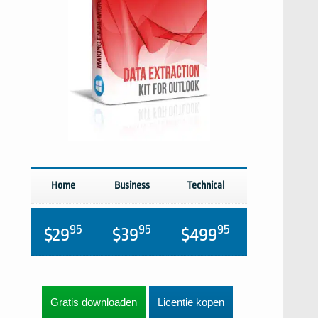
Home
Business
Technical
95
95
95
$29
$39
$499
Gratis downloaden
Licentie kopen