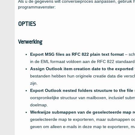
Als u de gegevens wilt conversieproces aanpassen, gebruik he
programmavenster:
OPTIES
Verwerking
Export MSG files as RFC 822 plain text format
– sch
in de
EML
formaat voldoen aan de
RFC 822
standaard
Assign Outlook item creation date to the exported 
bestanden hebben hun originele creatie data die versc
zijn.
Export Outlook nested folders structure to the fil
oorspronkelijke structuur van mailboxen, inclusief su
doelmap.
Werkwijze submappen van de geselecteerde map r
geselecteerde map te exporteren, maar submappen ook
geven om alleen e-mails in deze map te exporteren, 