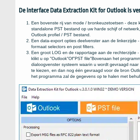
De interface
Data Extraction Kit for Outlook
is ve
Een bovenste rij van mode / bronkeuzetoetsen - deze 
standalone
PST
bestand op uw harde schijf of netwerk
Outlook
profiel /
PST
bestand.
Een data-export opties deelvenster aan de linkerzijde -
formaat selectors en post filters.
Een groot LOG en de rapportage aan de rechterzijde - d
klikt u op "
Outlook
"Of"
PST file
"Bovenaan het programma
dialoogvenster systeem waarin u wordt gevraagd naar
te kiezen, en dan nog één gevraagd voor de bron
Outl
het programma zal de gegevens op te halen met behulp 