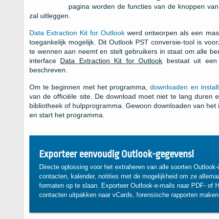
pagina worden de functies van de knoppen van 
zal uitleggen.
Data Extraction Kit for Outlook
werd ontworpen als een mas
toegankelijk mogelijk. Dit
Outlook PST
conversie-tool is voo
te wennen aan neemt en stelt gebruikers in staat om alle b
interface
Data Extraction Kit for Outlook
bestaat uit een 
beschreven.
Om te beginnen met het programma,
downloaden en instal
van de officiële site. De download moet niet te lang duren
bibliotheek of hulpprogramma. Gewoon downloaden van het in
en start het programma.
Exporteer eenvoudig Outlook-gegevens!
Directe oplossing voor het extraheren van alle soorten Outlook-
contacten, kalender, notities met de mogelijkheid om ze allemaa
formaten op te slaan. Exporteer Outlook-e-mails naar PDF- of
contacten uitpakken naar vCards, forensische rapporten maken