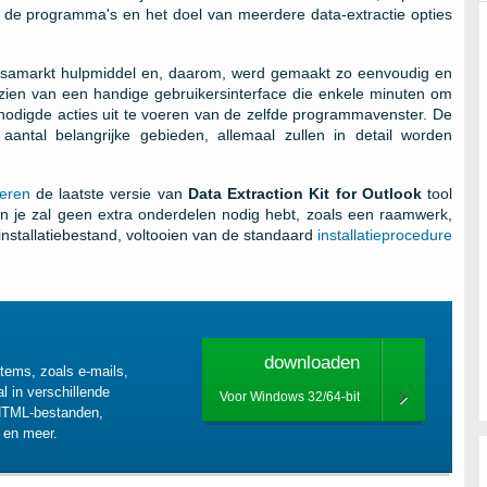
de programma's en het doel van meerdere data-extractie opties
samarkt hulpmiddel en, daarom, werd gemaakt zo eenvoudig en
rzien van een handige gebruikersinterface die enkele minuten om
enodigde acties uit te voeren van de zelfde programmavenster. De
aantal belangrijke gebieden, allemaal zullen in detail worden
leren
de laatste versie van
Data Extraction Kit for Outlook
tool
 en je zal geen extra onderdelen nodig hebt, zoals een raamwerk,
stallatiebestand, voltooien van de standaard
installatieprocedure
downloaden
items, zoals e-mails,
l in verschillende
Voor Windows 32/64-bit
 HTML-bestanden,
 en meer.