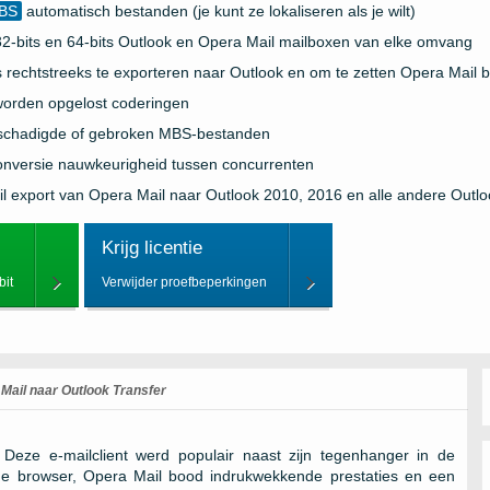
MBS
automatisch bestanden (je kunt ze lokaliseren als je wilt)
2-bits en 64-bits
Outlook
en Opera Mail mailboxen van elke omvang
rechtstreeks te exporteren naar
Outlook
en om te zetten
Opera Mail
b
worden opgelost coderingen
schadigde of gebroken MBS-bestanden
nversie nauwkeurigheid tussen concurrenten
il export van Opera Mail naar Outlook 2010, 2016 en alle andere Outlo
Krijg licentie
it
Verwijder proefbeperkingen
Mail naar Outlook Transfer
eze e-mailclient werd populair naast zijn tegenhanger in de
de browser, Opera Mail bood indrukwekkende prestaties en een