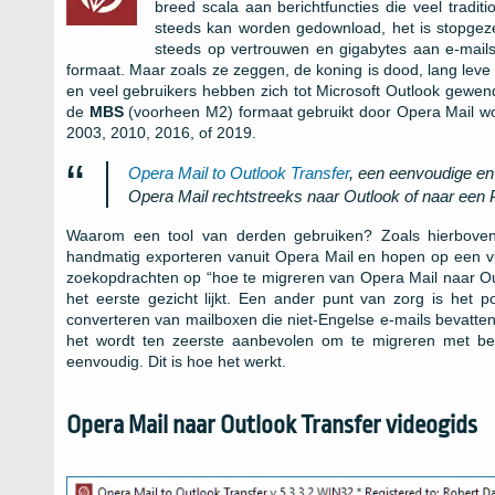
breed scala aan berichtfuncties die veel tradi
steeds kan worden gedownload, het is stopgezet
steeds op vertrouwen en gigabytes aan e-mail
formaat. Maar zoals ze zeggen, de koning is dood, lang leve 
en veel gebruikers hebben zich tot Microsoft Outlook gewe
de
MBS
(voorheen M2) formaat gebruikt door Opera Mail wor
2003, 2010, 2016, of 2019.
Opera Mail to Outlook Transfer
, een eenvoudige en 
Opera Mail rechtstreeks naar Outlook of naar een
Waarom een ​​tool van derden gebruiken? Zoals hierbove
handmatig exporteren vanuit Opera Mail en hopen op een vl
zoekopdrachten op “hoe te migreren van Opera Mail naar Out
het eerste gezicht lijkt. Een ander punt van zorg is het 
converteren van mailboxen die niet-Engelse e-mails bevatten.
het wordt ten zeerste aanbevolen om te migreren met beh
eenvoudig. Dit is hoe het werkt.
Opera Mail naar Outlook Transfer videogids