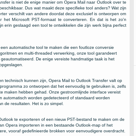
ansfer is niet de enige manier om Opera Mail naar Outlook over te
s beschikbaar. Dus wat maakt deze specifieke tool anders? Wat zijn
er verschilt van andere doordat deze exclusief is ontworpen om
 het Microsoft PST-formaat te converteren. En dat is het zo'n
jn erin geslaagd een tool te ontwikkelen die zijn werk bijna perfect
 een ​​automatische tool te maken die een foutloze conversie
goritmen en multi-threaded verwerking, onze tool garandeert
geautomatiseerd. De enige vereiste handmatige taak is het
 opgeslagen.
en technisch kunnen zijn, Opera Mail to Outlook Transfer valt op
 programma zo ontworpen dat het eenvoudig te gebruiken is, zelfs
 te maken hebben gehad. Onze gestroomlijnde interface vereist
ngen automatisch worden gedetecteerd of standaard worden
 de resultaten. Het is zo simpel.
ar Outlook te exporteren of een nieuw PST-bestand te maken om de
van Opera importeren in een bestaande Outlook-map of het
nere, vooraf gedefinieerde brokken voor eenvoudigere overdracht.