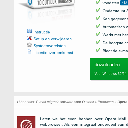
vondsten
*.
Ondersteunt 3
Kan gegevens 
Automatisch 
Instructie
Werkt met be
Setup en verwijderen
De hoogste co
Systeemvereisten
Biedt de e-ma
Licentieovereenkomst
downloaden
Voor Windows 32/64-b
U bent hier:
E-mail migratie software voor Outlook
»
Producten
»
Opera 
Laten we het even hebben over Opera Mail. D
webbrowser. Als een integraal onderdeel van 