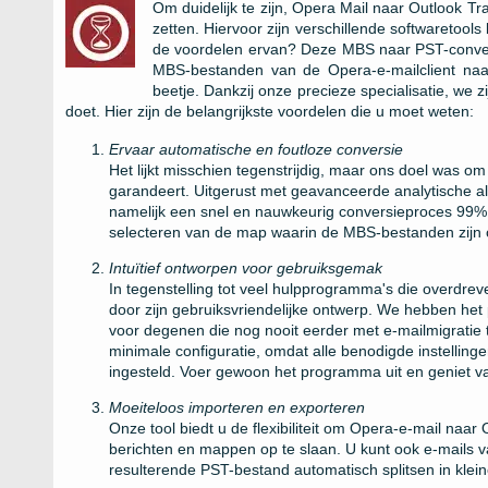
Om duidelijk te zijn, Opera Mail naar Outlook Tr
zetten. Hiervoor zijn verschillende softwaretool
de voordelen ervan? Deze MBS naar PST-convert
MBS-bestanden van de Opera-e-mailclient naar
beetje. Dankzij onze precieze specialisatie, we zi
doet. Hier zijn de belangrijkste voordelen die u moet weten:
Ervaar automatische en foutloze conversie
Het lijkt misschien tegenstrijdig, maar ons doel was om
garandeert. Uitgerust met geavanceerde analytische al
namelijk een snel en nauwkeurig conversieproces 99% 
selecteren van de map waarin de MBS-bestanden zijn
Intuïtief ontworpen voor gebruiksgemak
In tegenstelling tot veel hulpprogramma's die overdrev
door zijn gebruiksvriendelijke ontwerp. We hebben het
voor degenen die nog nooit eerder met e-mailmigratie
minimale configuratie, omdat alle benodigde instelli
ingesteld. Voer gewoon het programma uit en geniet van
Moeiteloos importeren en exporteren
Onze tool biedt u de flexibiliteit om Opera-e-mail na
berichten en mappen op te slaan. U kunt ook e-mails 
resulterende PST-bestand automatisch splitsen in klei