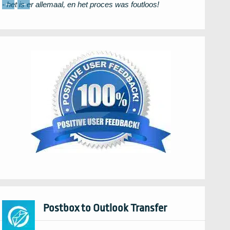
←
→
- het is er allemaal, en het proces was foutloos!
Postbox to Outlook Transfer