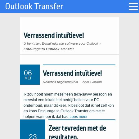
Outlook Transfer
Verrassend intuïtieve!
U bent hier:
E-mail migratie software voor Outlook
»
Entourage to Outlook Transfer
06
Verrassend intuïtieve!
MEI
Verrassend
Reacties uitgeschakeld
door Gordon
op
intuïtieve!
Ik zou nooit noem mezelf een tech-savvy persoon en
meestal een lokale het bedrijf bellen voor PC-
onderhoud, maar dit keer, Ik besloot dat ik het zelf kon
en koos Entourage to Outlook Transfer om me te
helpen wanneer ik dat had
Lees meer
Zeer tevreden met de
23
resultaten.