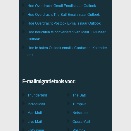
Hoe Overdracht
Gmail
Emails naar
Outlook
Hoe Overdracht
The Bat!
Emails naar
Outlook
Hoe Overdracht
Postbox
E-mails naar Outlook
Hoe berichten te converteren van
MailCOPA
naar
Outlook
Hoe te halen
Outlook
emails, Contacten, Kalender
enz
E-mailmigratietools voor:
Thunderbird
The Bat!
IncrediMail
Turnpike
Mac Mail
Netscape
Live Mail
Opera Mail
Entourage
Postbox