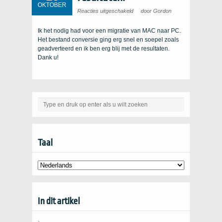
OKTOBER
op
Reacties uitgeschakeld
door Gordon
Erg
blij
met
Ik het nodig had voor een migratie van MAC naar PC.
de
resultaten.
Het bestand conversie ging erg snel en soepel zoals
geadverteerd en ik ben erg blij met de resultaten.
Dank u!
Taal
In dit artikel