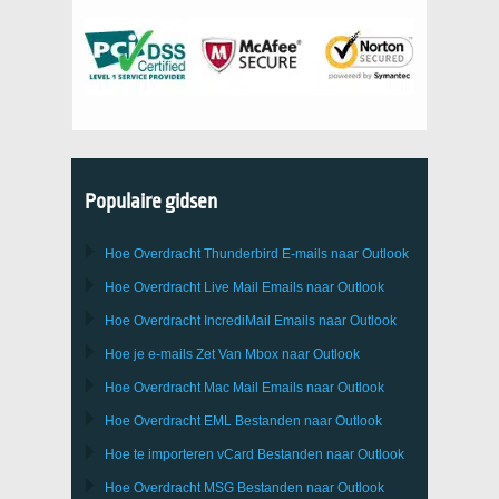
Populaire gidsen
Hoe Overdracht
Thunderbird
E-mails naar Outlook
Hoe Overdracht
Live Mail
Emails naar
Outlook
Hoe Overdracht
IncrediMail
Emails naar
Outlook
Hoe je e-mails Zet Van
Mbox
naar
Outlook
Hoe Overdracht
Mac Mail
Emails naar
Outlook
Hoe Overdracht
EML
Bestanden naar
Outlook
Hoe te importeren
vCard
Bestanden naar
Outlook
Hoe Overdracht
MSG
Bestanden naar
Outlook