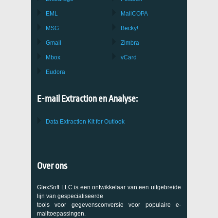
EML
MailCOPA
MSG
Becky!
Gmail
Zimbra
Mbox
vCard
Eudora
E-mail Extraction en Analyse:
Data Extraction Kit for Outlook
Over ons
GlexSoft LLC is een ontwikkelaar van een uitgebreide
lijn van gespecialiseerde
tools voor gegevensconversie voor populaire e-
mailtoepassingen.