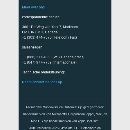
Meer over ons...
correspondentie center:
3601 De Weg van York 7, Markham,
OP L3R 0M 3, Canada
+1 (303) 474-7570 (Telefoon / Fax)
sales vragen:
+1 (888) 317-4868 (VS / Canada gratis)
+1 (647) 977-7769 (Internationale)
Technische ondersteuning:
Neem contact met ons op
Microsoft®, Windows® en Outlook® zijn geregistreerde
handelsmerken van Microsoft® Corporation. appel, Mac, en
Mac OS zijn handelsmerken van Apple, inclusief.
Auteursrecht © 2025
GlexSoft LLC
- Betaalbare en