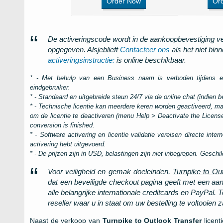
Order Now
Or
De activeringscode wordt in de aankoopbevestiging ve
opgegeven. Alsjeblieft
Contacteer ons
als het niet bin
activeringsinstructie:
is online beschikbaar.
* - Met behulp van een Business naam is verboden tijdens e
eindgebruiker.
* - Standaard en uitgebreide steun 24/7 via de online chat (indien 
* - Technische licentie kan meerdere keren worden geactiveerd, m
om de licentie te deactiveren (menu
Help > Deactivate the Licens
conversion is finished
.
* - Software activering en licentie validatie vereisen directe int
activering hebt uitgevoerd.
* - De prijzen zijn in USD, belastingen zijn niet inbegrepen. Gesc
Voor veiligheid en gemak doeleinden,
Turnpike to Ou
dat een beveiligde checkout pagina geeft met een aantal
alle belangrijke internationale creditcards en PayPal. 
reseller waar u in staat om uw bestelling te voltooien za
Naast de verkoop van
Turnpike to Outlook Transfer
licent