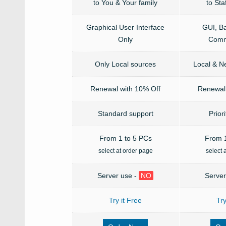
to You & Your family
to Sta
Graphical User Interface
GUI, B
Only
Comm
Only Local sources
Local & N
Renewal with 10% Off
Renewal 
Standard support
Prior
From 1 to 5 PCs
From 1
select at order page
select 
Server use -
NO
Server
Try it Free
Try