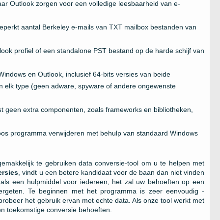
ar Outlook zorgen voor een volledige leesbaarheid van e-
eperkt aantal Berkeley e-mails van
TXT
mailbox bestanden van
look
profiel of een standalone
PST
bestand op de harde schijf van
Windows
en
Outlook
, inclusief 64-bits versies van beide
van elk type (geen adware, spyware of andere ongewenste
st geen extra componenten, zoals frameworks en bibliotheken,
orloos programma verwijderen met behulp van standaard
Windows
gemakkelijk te gebruiken data conversie-tool om u te helpen met
rsies
, vindt u een betere kandidaat voor de baan dan niet vinden
als een hulpmiddel voor iedereen, het zal uw behoeften op een
 vergeten. Te beginnen met het programma is zeer eenvoudig -
probeer het gebruik ervan met echte data. Als onze tool werkt met
en toekomstige conversie behoeften.