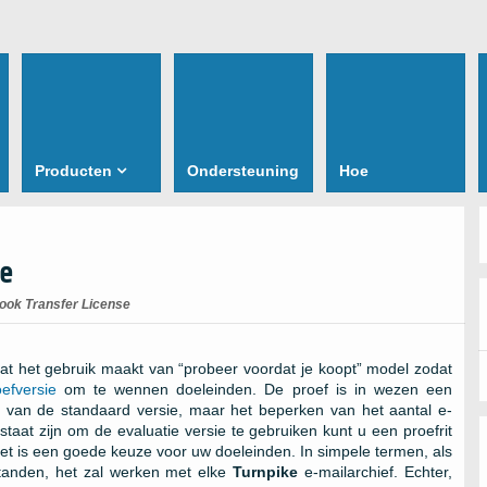
Producten
Ondersteuning
Hoe
se
look Transfer License
at het gebruik maakt van “probeer voordat je koopt” model zodat
efversie
om te wennen doeleinden. De proef is in wezen een
ties van de standaard versie, maar het beperken van het aantal e-
taat zijn om de evaluatie versie te gebruiken kunt u een proefrit
et is een goede keuze voor uw doeleinden. In simpele termen, als
tanden, het zal werken met elke
Turnpike
e-mailarchief. Echter,