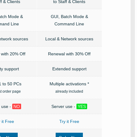
ff & Clients
to Staff & Clients
atch Mode &
GUI, Batch Mode &
and Line
Command Line
etwork sources
Local & Network sources
with 20% Off
Renewal with 30% Off
ity support
Extended support
 to 50 PCs
Multiple activations *
at order page
already included
 use -
NO
Server use -
YES
 it Free
Try it Free