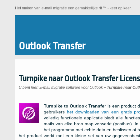
Het maken van e-mail migratie een gemakkelijke rit ™ - keer op keer.
Outlook Transfer
Turnpike naar Outlook Transfer Licen
U bent hier:
E-mail migratie software voor Outlook
»
Turnpike naar Out
Turnpike to Outlook Transfer
is een product d
gebruikers
het downloaden van een gratis pro
volledig functionele applicatie biedt alle func
mails van elke bron map verwerkt (postbus). In s
het programma met echte data en beslissen of h
het product werkt met een kleine set van uw gegevensbes