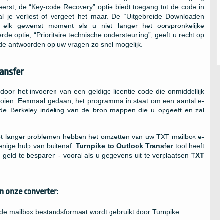
reerst, de “Key-code Recovery” optie biedt toegang tot de code in
al je verliest of vergeet het maar. De “Uitgebreide Downloaden
elk gewenst moment als u niet langer het oorspronkelijke
rde optie, “Prioritaire technische ondersteuning”, geeft u recht op
ide antwoorden op uw vragen zo snel mogelijk.
ansfer
door het invoeren van een geldige licentie code die onmiddellijk
oien. Eenmaal gedaan, het programma in staat om een ​​aantal e-
 de
Berkeley
indeling van de bron mappen die u opgeeft en zal
 niet langer problemen hebben het omzetten van uw
TXT
mailbox e-
 enige hulp van buitenaf.
Turnpike to Outlook Transfer
tool heeft
 geld te besparen - vooral als u gegevens uit te verplaatsen
TXT
n onze converter:
 de mailbox bestandsformaat wordt gebruikt door
Turnpike