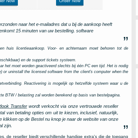
der Now
Order Now
rzonden naar het e-mailadres dat u bij de aankoop heeft
nenkomt 15 minuten van uw bestelling. software
en huis licentieaankoop. Voor- en achternaam moet behoren tot de
beschikbaar) en de support tickets systeem.
aar het moet worden geactiveerd slechts bij één
PC
een tijd. Het is nodig
e
)
or uninstall the licensed software from the client's computer when the
ernetverbinding. Reactivering is mogelijk op hetzelfde systeem waar u de
hikte BTW / belasting zal worden berekend op basis van bestelpagina.
tlook Transfer
wordt verkocht via onze vertrouwde reseller
 van betaling opties om uit te kiezen, inclusief, natuurlijk,
Te klikken op de
Bestel nu
knop je naar de website van onze
l zijn.
ies, de reseller biedt verschillende handige extra's die de toegang