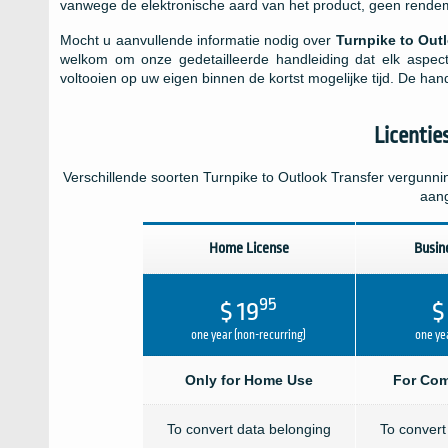
vanwege de elektronische aard van het product, geen rendemen
Mocht u aanvullende informatie nodig over
Turnpike to Out
welkom om onze gedetailleerde handleiding dat elk aspec
voltooien op uw eigen binnen de kortst mogelijke tijd. De han
Licentie
Verschillende soorten
Turnpike to Outlook Transfer
vergunnin
aan
Home License
Busin
95
$ 19
$
one year (non-recurring)
one yea
Only for Home Use
For Com
To convert data belonging
To convert