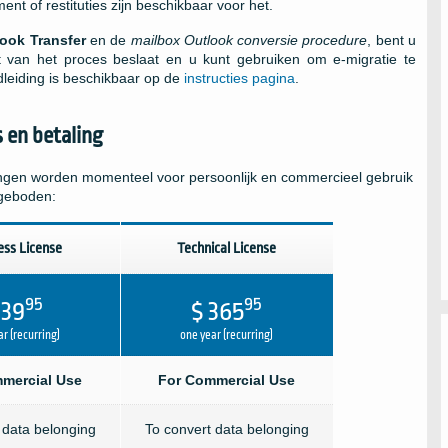
t of restituties zijn beschikbaar voor het.
look Transfer
en de
mailbox
Outlook
conversie procedure
, bent u
t van het proces beslaat en u kunt gebruiken om e-migratie te
dleiding is beschikbaar op de
instructies pagina
.
s en betaling
gen worden momenteel voor persoonlijk en commercieel gebruik
geboden:
ess License
Technical License
95
95
 39
$ 365
r (recurring)
one year (recurring)
mercial Use
For Commercial Use
 data belonging
To convert data belonging