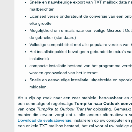
Snelle en nauwkeurige export van
TXT
mailbox data na
mailberichten
Licensed versie ondersteunt de conversie van een onb
elke grootte
Mogelijkheid om e-mails naar een veilige
Microsoft Out
de gebruiker (standaard)
Volledige compatibiliteit met alle populaire versies van
Het installatiepakket bevat geen gebundelde extra's 
insluitsels)
compacte installatie bestand van het programma verei
worden gedownload van het internet.
Snelle en eenvoudige installatie, uitgebreide en spo
middelen.
Als u zijn op zoek naar een zeer stabiele, betrouwbaar en 
een eenmalige of regelmatige
Turnpike
naar
Outlook
conve
van onze
Turnpike to Outlook Transfer
oplossing. Gemaakt 
manier die ervoor zorgt dat u alle andere alternatieven
Download de evaluatieversie
, installeren op uw computer en 
een enkele
TXT
mailbox bestand, het zal voor al uw huidige 