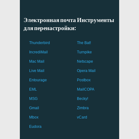
Электронная почта Инструменты
для перенастройки:
Thunderbird
The Bat!
IncrediMail
Turnpike
Mac Mail
Netscape
Live Mail
Opera Mail
Entourage
Postbox
EML
MailCOPA
MSG
Becky!
Gmail
Zimbra
Mbox
vCard
Eudora