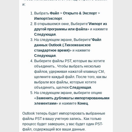
и:
Выбрать
Файл
>
Открыто & Экспорт
>
Импорт/экспорт
.
В открывшемся окне, Выберите"
Импорт из
другой программы или файла
» и нажмите
Следующая
.
На следующем экране, Выберите"
Файл
данных Outlook (.Тихоокеанское
стандартное время)
» и нажмите
Следующая
.
Выберите файлы PST, которые вы хотите
объединить.. Чтобы выбрать несколько
файлов, удерживая нажатой клавишу Ctrl,
щелкните каждый файл. После того, как вы
выбрали все файлы, которые хотите
объединить, щелчок
Следующая
.
На следующем экране, выберите опцию
«
Заменить дубликаты импортированными
элементами
» и нажмите
Конец
.
Outlook теперь будет импортировать выбранные
файлы PST в вашу учетную запись.. Как только
процесс будет завершен, у вас будет один PST-
файл, содержащий все ваши данные.