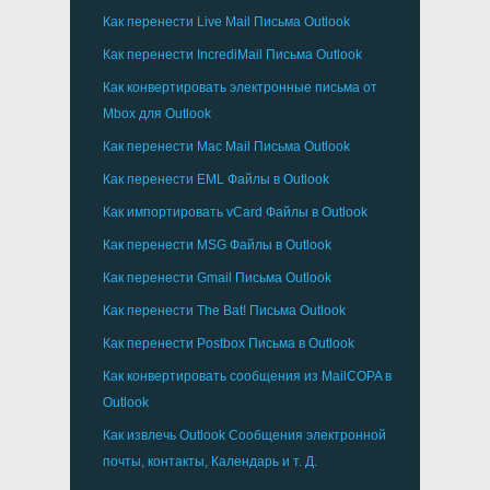
Как перенести
Live Mail
Письма
Outlook
Как перенести
IncrediMail
Письма
Outlook
Как конвертировать электронные письма от
Mbox
для
Outlook
Как перенести
Mac Mail
Письма
Outlook
Как перенести
EML
Файлы в
Outlook
Как импортировать
vCard
Файлы в
Outlook
Как перенести
MSG
Файлы в
Outlook
Как перенести
Gmail
Письма
Outlook
Как перенести
The Bat!
Письма
Outlook
Как перенести
Postbox
Письма в Outlook
Как конвертировать сообщения из
MailCOPA
в
Outlook
Как извлечь
Outlook
Сообщения электронной
почты, контакты, Календарь и т. Д.