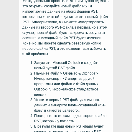
Метод довольно прост. Все, что вам нужно сделать,
это открыть, создайте новый файл PST и
импортируйте данные из обоих файлов PST,
которые вы хотите объединить в этот новый файл
PST.. Альтернативно, вы можете импортировать
данные из второго PST-файла в первый, но в этом
случае, первый файл будет содержать результат
слияния, а исходный файл PST будет изменен..
Конечно, вы можете сделать резервную копию
первого файла PST, и это позволит вам избежать
этой проблемы..
Запустите Microsoft Outlook и создайте
новый пустой PST-файл..
Нажмите Файл > Открыто & Экспорт >
Импорт/экспорт > Импорт из другой
программы или файла > Файл данных
Outlook (*.Тихоокеанское стандартное
время)
Укажите первый PST-файл для импорта
данных и выберите вновь созданный PST-
файл в качестве целевого..
Повторите то же самое для второго файла
PST, который у вас есть..
В результате ваш новый PST-файл будет
содержать результат слияния двух PST-