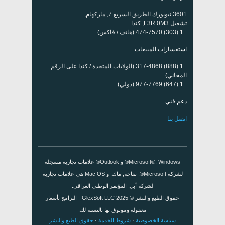
3601 نيويورك الطريق السريع 7, ماركهام,
تشغيل L3R 0M3, كندا
+1 (303) 474-7570 (هاتف / فاكس)
استفسارات المبيعات:
+1 (888) 317-4868 (الولايات المتحدة / كندا على الرقم
المجاني)
+1 (647) 977-7769 (دولي)
دعم فني:
اتصل بنا
Microsoft®, Windows® و Outlook® علامات تجارية مسجلة
لشركة Microsoft®. تفاحة, ماك, و Mac OS هي علامات تجارية
لشركة أبل, المؤتمر الوطني العراقي.
حقوق الطبع والنشر © 2025
GlexSoft LLC
- البرامج بأسعار
معقولة وموثوق بها بالنسبة لك.
سياسة الخصوصية
·
شروط الخدمة
·
حقوق الطبع والنشر