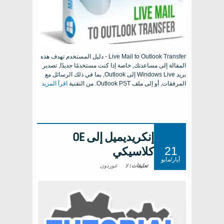
Live Mail to Outlook Transfer - دليل المستخدم تهدف هذه
المقالة إلى مساعدتك, خاصة إذا كنت مستخدمًا جديدًا, تصدير
بريد Windows Live إلى Outlook, بما في ذلك الرسائل مع
المرفقات, أو إلى ملف Outlook PST. من التقنية
اقرأ المزيد
إنكريديميل إلى OE
21
كلاسيكي
أيار/مايو
تعليقات:
لا
غوردون