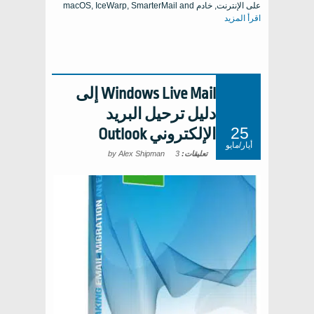
على الإنترنت, خادم macOS, IceWarp,
SmarterMail and
اقرأ المزيد
Windows Live Mail إلى
دليل ترحيل البريد
25
الإلكتروني Outlook
أيار/مايو
تعليقات:
3
by Alex Shipman