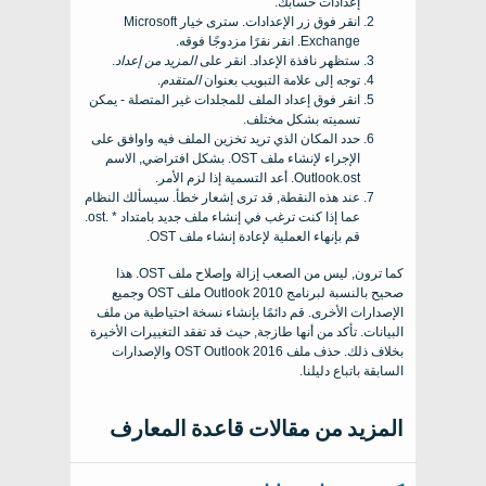
إعدادات حسابك.
انقر فوق زر الإعدادات. سترى خيار Microsoft
Exchange. انقر نقرًا مزدوجًا فوقه.
ستظهر نافذة الإعداد. انقر على
المزيد من إعداد
.
توجه إلى علامة التبويب بعنوان
المتقدم
.
انقر فوق إعداد الملف للمجلدات غير المتصلة - يمكن
تسميته بشكل مختلف.
حدد المكان الذي تريد تخزين الملف فيه واوافق على
الإجراء لإنشاء ملف OST. بشكل افتراضي, الاسم
Outlook.ost. أعد التسمية إذا لزم الأمر.
عند هذه النقطة, قد ترى إشعار خطأ. سيسألك النظام
عما إذا كنت ترغب في إنشاء ملف جديد بامتداد * .ost.
قم بإنهاء العملية لإعادة إنشاء ملف OST.
كما ترون, ليس من الصعب إزالة وإصلاح ملف OST. هذا
صحيح بالنسبة لبرنامج Outlook 2010 ملف OST وجميع
الإصدارات الأخرى. قم دائمًا بإنشاء نسخة احتياطية من ملف
البيانات. تأكد من أنها طازجة, حيث قد تفقد التغييرات الأخيرة
بخلاف ذلك. حذف ملف OST Outlook 2016 والإصدارات
السابقة باتباع دليلنا.
المزيد من مقالات قاعدة المعارف