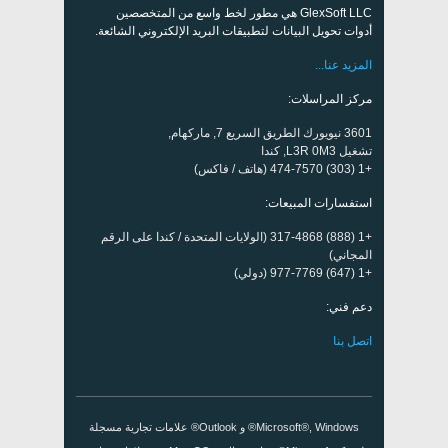
GlexSoft LLC هي مطور لخط واسع من المتخصصين
أدوات تحويل البيانات لتطبيقات البريد الإلكتروني الشائعة.
المزيد عنا...
مركز المراسلات:
3601 نيويورك الطريق السريع 7, ماركهام,
تشغيل L3R 0M3, كندا
+1 (303) 474-7570 (هاتف / فاكس)
استفسارات المبيعات:
+1 (888) 317-4868 (الولايات المتحدة / كندا على الرقم
المجاني)
+1 (647) 977-7769 (دولي)
دعم فني:
اتصل بنا
Microsoft®, Windows® و Outlook® علامات تجارية مسجلة