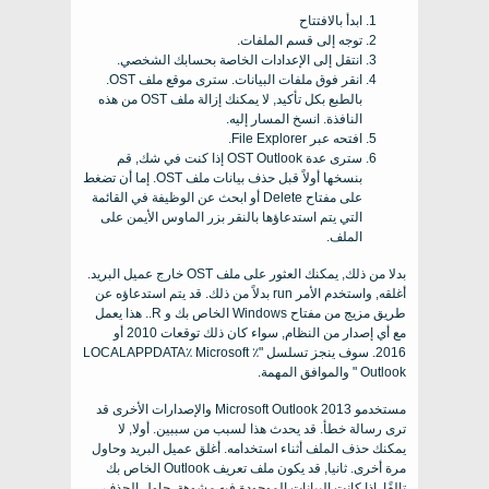
ابدأ بالافتتاح
توجه إلى قسم الملفات.
انتقل إلى الإعدادات الخاصة بحسابك الشخصي.
انقر فوق ملفات البيانات. سترى موقع ملف OST.
بالطبع بكل تأكيد, لا يمكنك إزالة ملف OST من هذه
النافذة. انسخ المسار إليه.
افتحه عبر File Explorer.
سترى عدة OST Outlook إذا كنت في شك, قم
بنسخها أولاً قبل حذف بيانات ملف OST. إما أن تضغط
على مفتاح Delete أو ابحث عن الوظيفة في القائمة
التي يتم استدعاؤها بالنقر بزر الماوس الأيمن على
الملف.
بدلا من ذلك, يمكنك العثور على ملف OST خارج عميل البريد.
أغلقه, واستخدم الأمر run بدلاً من ذلك. قد يتم استدعاؤه عن
طريق مزيج من مفتاح Windows الخاص بك و R.. هذا يعمل
مع أي إصدار من النظام, سواء كان ذلك توقعات 2010 أو
2016. سوف ينجز تسلسل "٪ LOCALAPPDATA٪ Microsoft
Outlook " والموافق المهمة.
مستخدمو Microsoft Outlook 2013 والإصدارات الأخرى قد
ترى رسالة خطأ. قد يحدث هذا لسبب من سببين. أولا, لا
يمكنك حذف الملف أثناء استخدامه. أغلق عميل البريد وحاول
مرة أخرى. ثانيا, قد يكون ملف تعريف Outlook الخاص بك
تالفًا. إذا كانت البيانات الموجودة فيه مشوهة, حاول الحذف