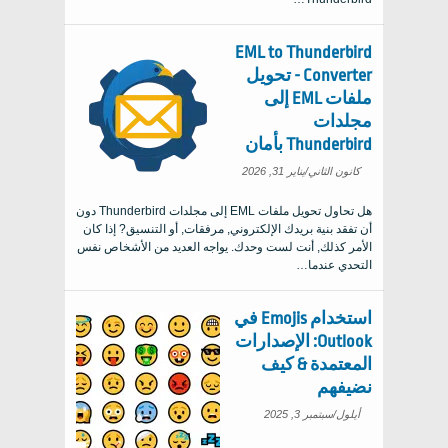
EML to Thunderbird
Converter - تحويل
ملفات EML إلى
مجلدات
Thunderbird بأمان
كانون الثاني/يناير 31, 2026
هل تحاول تحويل ملفات EML إلى مجلدات Thunderbird دون
أن تفقد بنية بريدك الإلكتروني, مرفقات, أو التنسيق? إذا كان
الأمر كذلك, أنت لست وحدك. يواجه العديد من الأشخاص نفس
التحدي عندما…
استخدام Emojis في
Outlook: الإصدارات
المعتمدة & كيف
نضيفهم
أيلول/سبتمبر 3, 2025