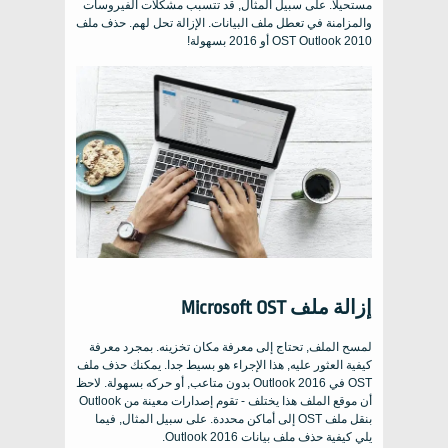
مستحيلاً. على سبيل المثال, قد تتسبب مشكلات الفيروسات
والمزامنة في تعطل ملف البيانات. الإزالة تحل لهم. حذف ملف
OST Outlook 2010 أو 2016 بسهولة!
إزالة ملف Microsoft OST
لمسح الملف, تحتاج إلى معرفة مكان تخزينه. بمجرد معرفة
كيفية العثور عليه, هذا الإجراء هو بسيط جدا. يمكنك حذف ملف
OST في Outlook 2016 بدون متاعب, أو حركه بسهولة. لاحظ
أن موقع الملف هذا يختلف - تقوم إصدارات معينة من Outlook
بنقل ملف OST إلى أماكن محددة. على سبيل المثال, فيما
يلي كيفية حذف ملف بيانات Outlook 2016.