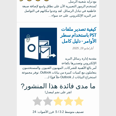
مع تزايد شعبية الرسل,
تُستخدم الرموز التعبيرية الآن على نطاق واسع لإضافة صبغة
عاطفية في تبادل الرسائل. لقد وجدوا مكانهم في التواصل
عبر البريد الإلكتروني, على حد سواء…
كيفية تصدير ملفات
PST باستخدام سطر
الأوامر - دليل كامل
أيار/مايو 19, 2025
مقدمة إدارة رسائل البريد
الإلكتروني وتصديرها بكفاءة
أمر بالغ الأهمية للشركات, المهنيون الفنيون, والمستخدمون
يتعاملون مع كميات كبيرة من بيانات Outlook. توفر مجموعة
استخراج البيانات لـ Outlook حلاً قويًا لـ…
ما مدى فائدة هذا المنشور?
انقر على نجم لمعدل!
تصنيف متوسط
3.2
/ 5. فرز الأصوات:
24