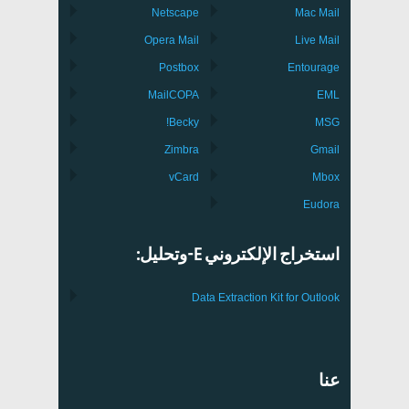
Netscape
Mac Mail
Opera Mail
Live Mail
Postbox
Entourage
MailCOPA
EML
Becky!
MSG
Zimbra
Gmail
vCard
Mbox
Eudora
استخراج الإلكتروني E-وتحليل:
Data Extraction Kit for Outlook
عنا