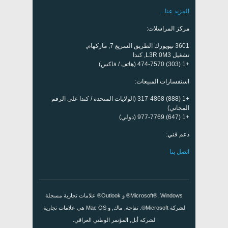
المزيد عنا...
مركز المراسلات:
3601 نيويورك الطريق السريع 7, ماركهام,
تشغيل L3R 0M3, كندا
+1 (303) 474-7570 (هاتف / فاكس)
استفسارات المبيعات:
+1 (888) 317-4868 (الولايات المتحدة / كندا على الرقم
المجاني)
+1 (647) 977-7769 (دولي)
دعم فني:
اتصل بنا
Microsoft®, Windows® و Outlook® علامات تجارية مسجلة
لشركة Microsoft®. تفاحة, ماك, و Mac OS هي علامات تجارية
لشركة أبل, المؤتمر الوطني العراقي.