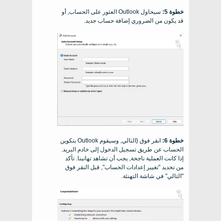
خطوة 5:
سيحاول Outlook العثور على الحساب, أو
قد يكون من الضروري إضافة حساب جديد.
خطوة 6:
انقر فوق {التالي, وسيقوم Outlook بتكوين
الحساب عن طريق تسجيل الدخول إلى خادم البريد.
إذا كانت العملية ناجحة, يجب أن تشاهد تهانينا. تأكد
من تحديد "تغيير إعدادات الحساب", قبل النقر فوق
"التالي" في شاشة التهنئة.