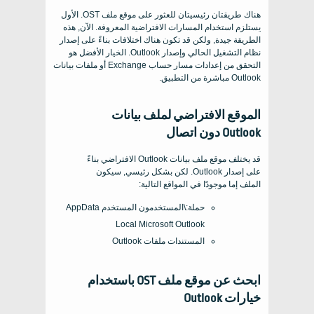
هناك طريقتان رئيسيتان للعثور على موقع ملف OST. الأول
يستلزم استخدام المسارات الافتراضية المعروفة. الآن, هذه
الطريقة جيدة, ولكن قد تكون هناك اختلافات بناءً على إصدار
نظام التشغيل الحالي وإصدار Outlook. الخيار الأفضل هو
التحقق من إعدادات مسار حساب Exchange أو ملفات بيانات
Outlook مباشرة من التطبيق.
الموقع الافتراضي لملف بيانات
Outlook دون اتصال
قد يختلف موقع ملف بيانات Outlook الافتراضي بناءً
على إصدار Outlook. لكن بشكل رئيسي, سيكون
الملف إما موجودًا في المواقع التالية:
حملة:\المستخدمون المستخدم AppData
Local Microsoft Outlook
المستندات ملفات Outlook
ابحث عن موقع ملف OST باستخدام
خيارات Outlook