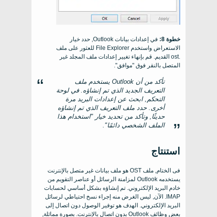
خطوة 8:
في إعدادات بيانات Outlook, حدد خيار
الاستعراض واستخدم File Explorer للعثور على ملف
.ost القديم. قم بإنهاء تغيير إعدادات ملف المجلد غير
المتصل بالنقر فوق "موافق".
تأكد من أن Outlook يستخدم ملف
التعريف الجديد الذي تم إنشاؤه. في لوحة
التحكم, ابحث عن إعدادات البريد مرة
أخرى. حدد ملف التعريف الذي تم إنشاؤه
حديثًا, وتأكد من تحديد خيار "استخدام هذا
الملف الشخصي دائمًا".
استنتاج
فى الختام, ملف OST هو ملف بيانات غير متصل بالإنترنت
يستخدمه Outlook لمزامنة الرسائل أو عناصر التقويم من
خادم البريد الإلكتروني. تم إنشاؤه بشكل أساسي لحسابات
IMAP. الآن, ليس الغرض منه إجراء نسخ احتياطي لرسائل
البريد الإلكتروني. الهدف هو توفير الوصول دون اتصال إلى
بعض وظائف Outlook بدون اتصال بالإنترنت. بصورة مماثلة,