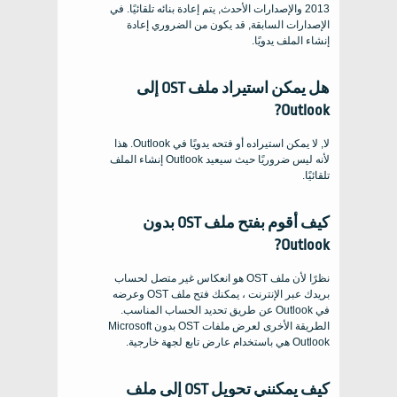
2013 والإصدارات الأحدث, يتم إعادة بنائه تلقائيًا. في
الإصدارات السابقة, قد يكون من الضروري إعادة
إنشاء الملف يدويًا.
هل يمكن استيراد ملف OST إلى
Outlook?
لا, لا يمكن استيراده أو فتحه يدويًا في Outlook. هذا
لأنه ليس ضروريًا حيث سيعيد Outlook إنشاء الملف
تلقائيًا.
كيف أقوم بفتح ملف OST بدون
Outlook?
نظرًا لأن ملف OST هو انعكاس غير متصل لحساب
بريدك عبر الإنترنت ، يمكنك فتح ملف OST وعرضه
في Outlook عن طريق تحديد الحساب المناسب.
الطريقة الأخرى لعرض ملفات OST بدون Microsoft
Outlook هي باستخدام عارض تابع لجهة خارجية.
كيف يمكنني تحويل OST إلى ملف