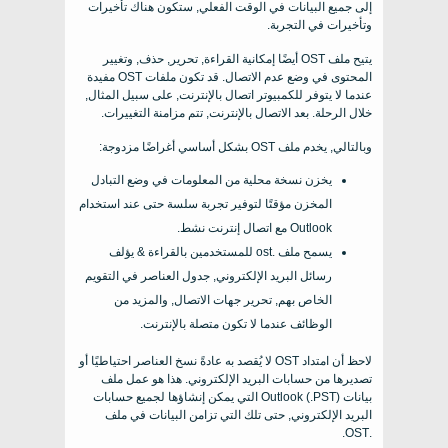
إلى جميع البيانات في الوقت الفعلي, ستكون هناك تأخيرات
وتأخيرات في التجربة.
يتيح ملف OST أيضًا إمكانية القراءة, تحرير, حذف, وتغيير
المحتوى في وضع عدم الاتصال. قد تكون ملفات OST مفيدة
عندما لا يتوفر للكمبيوتر اتصال بالإنترنت, على سبيل المثال,
خلال الرحلة. بعد الاتصال بالإنترنت, تتم مزامنة التغييرات.
وبالتالي, يخدم ملف OST بشكل أساسي أغراضًا مزدوجة:
يخزن نسخة محلية من المعلومات في وضع التبادل
المخزن مؤقتًا لتوفير تجربة سلسة حتى عند استخدام
Outlook مع اتصال إنترنت نشط.
يسمح ملف .ost للمستخدمين بالقراءة & يؤلف
رسائل البريد الإلكتروني, جدول العناصر في التقويم
الخاص بهم, تحرير جهات الاتصال, والمزيد من
الوظائف عندما لا تكون متصلة بالإنترنت.
لاحظ أن امتداد OST لا يُقصد به عادةً نسخ العناصر احتياطيًا أو
تصديرها من حسابات البريد الإلكتروني. هذا هو عمل ملف
بيانات Outlook (.PST) التي يمكن إنشاؤها لجميع حسابات
البريد الإلكتروني, حتى تلك التي تزامن البيانات في ملف
.OST.