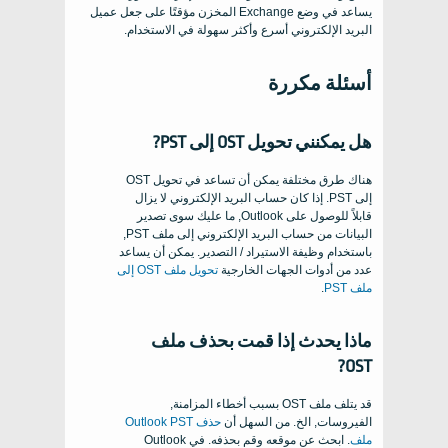
يساعد في وضع Exchange المخزن مؤقتًا على جعل عميل
البريد الإلكتروني أسرع وأكثر سهولة في الاستخدام.
أسئلة مكررة
هل يمكنني تحويل OST إلى PST?
هناك طرق مختلفة يمكن أن تساعد في تحويل OST
إلى PST. إذا كان حساب البريد الإلكتروني لا يزال
قابلاً للوصول على Outlook, ما عليك سوى تصدير
البيانات من حساب البريد الإلكتروني إلى ملف PST,
باستخدام وظيفة الاستيراد / التصدير. يمكن أن يساعد
عدد من أدوات الجهات الخارجية
تحويل ملف OST إلى
ملف PST
.
ماذا يحدث إذا قمت بحذف ملف
OST?
قد يتلف ملف OST بسبب أخطاء المزامنة,
الفيروسات, الخ. من السهل أن
حذف Outlook PST
ملف
. ابحث عن موقعه وقم بحذفه. في Outlook