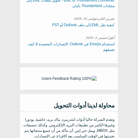
EML to Thunderbird Converter - تحويل ملفات EML إلى
مجلدات Thunderbird بأمان
تشرين الثاني/نوفمبر 10, 2025
كيفية نقل EML إلى ملف Outlook أو PST
أيلول/سبتمبر 3, 2025
استخدام Emojis في Outlook: الإصدارات المعتمدة & كيف
نضيفهم
محاولة لدينا أدوات التحويل
وتقدم الشركة حاليا أدوات لثندربيرد, ماك بريد, حاشية, يودورا
وغيرها الكثير من تطبيقات البريد الإلكتروني, وكذلك تنسيقات
مثل MBOX, ويمل جي إس. أن نتأكد من أن جميع منتجاتها يتم
تحديثها في الوقت المناسب بعد الافراج عن الإصدارات