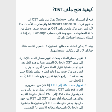
كيفية فتح ملف OST?
فتح أو استيراد عناصر Outlook يدويًا من ملف OST غير
مدعوم في Microsoft Outlook 2010 والإصدارات الأحدث. هذا
لأنه ليس ضروريًا. ملحق ملف OST هو نسخة طبق الأصل من
كافة المعلومات الموجودة على حساب Exchange. يتم إعادة
إنشائه ونسخه احتياطيًا تلقائيًا.
بينما لا يمكن استخدام معالج الاستيراد / التصدير لفتحه, هناك
خياران لا يزال بإمكانك استخدامهما:
تغيير مسار الملف. يمكنك تغيير مسار الملف للإشارة
إلى ملف Outlook OST القديم. تساعد هذه الطريقة
في تجنب عملية تنزيل الملف مرة أخرى. ما يزال,
ليس ضروريًا حيث يتم إعادة إنشاء الملف تلقائيًا حتى
بعد حذفه. * – راجع كيفية تغيير موقع ملف OST (أدناه
) للخطوات.
تحويل ملف OST إلى PST
. إذا كان من الضروري
للغاية فتح ملف OST باستخدام عميل بريد إلكتروني,
قم بتحويل ملف OST إلى PST. أفضل طريقة للقيام
بذلك هي استخدام أداة تحويل OST إلى PST من جهة
خارجية. يمكن فتح ملفات PST أو استيرادها مباشرة
إلى Outlook باستخدام معالج الاستيراد / التصدير.