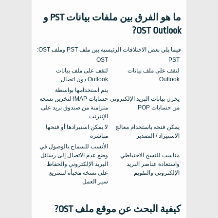
ما هو الفرق بين ملفات بيانات PST و
OST Outlook?
فيما يلي بعض الاختلافات الرئيسية بين ملف PST وملف OST:
OST
PST
لتقف على ملف بيانات
لتقف على ملف بيانات
Outlook
Outlook دون اتصال
يتم استخدامها بواسطة
يخزن بيانات البريد الإلكتروني
حسابات IMAP لتخزين نسخة
من حسابات POP
متزامنة من صندوق بريد على
الإنترنت
يمكن فتحه باستخدام معالج
لا يمكن استيرادها أو فتحها
الاستيراد / التصدير
مباشرة
الأنسب للسماح بالوصول في
مناسب للنسخ الاحتياطي
وضع عدم الاتصال إلى رسائل
واستعادة عناصر البريد
البريد الإلكتروني والحفاظ
الإلكتروني والتقويم
على نسخة مخبأة لتسريع
سير العمل
كيفية البحث عن موقع ملف OST?