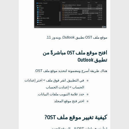
موقع ملف OST تطبيق Outlook, ويندوز 11.
افتح موقع ملف OST مباشرةً من
تطبيق Outlook
هناك طريقة أسرع ومضمونة لتحديد موقع ملف OST.
في التطبيق, انقر فوق ملف > اختر إعدادات
الحساب > إعدادت الحساب
حدد علامة التبويب ملفات البيانات.
اختر فتح موقع المجلد
كيفية تغيير موقع ملف OST?
ابدأ بنسخ ملفات OST إلى الموقع الجديد.