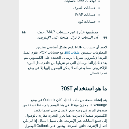
توقعات 365 الحسابات
حسابات الصرف
حسابات IMAP
حسابات كوم
معظمها عبارة عن حسابات IMAP حيث
أن البيانات لا تزال متاحة على الإنترنت.
لاحظ أن حسابات POP تقوم بشكل أساسي بتخزين
المعلومات بتنسيق .
ملفات pst
. مع حسابات POP, يقوم عميل
البريد الإلكتروني بتنزيل الرسائل الجديدة على الكمبيوتر. يتم
بعد ذلك إزالة الرسائل التي تم تنزيلها من خادم تبادل البريد
الإلكتروني, مما يعني أنه لا يمكن الوصول إليها إلا في وضع
عدم الاتصال.
ما هو استخدام OST?
يتم إنشاء نسخة من ملف .ost إذا كان Outlook في وضع
Exchange المخزن مؤقتًا. في هذا الوضع, يتم حفظ نسخة من
صندوق البريد في وضع عدم الاتصال حتى عندما يكون
الكمبيوتر متصلاً بالإنترنت. هذا يعزز التجربة مقارنة بالوصول
إلى جميع البيانات عبر الإنترنت. على سبيل المثال, إذا لم يكن
اتصال الإنترنت فائق السرعة, ويتعين على Outlook الوصول