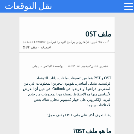
نقل التوقعات
ملف OST
أنت هنا:
البريد الإلكتروني برنامج الهجرة لبرنامج Outlook
»
قاعدة
المعرفة
»
ملف OST
تشرين الثاني/نوفمبر 28, 2022
بواسطة
اليكس شيبمان
OST و PST هما من تنسيقات ملفات بيانات التوقعات
الرئيسية. بشكل أساسي, يقومون بتخزين المعلومات التي من
المفترض قراءتها أو عرضها في Outlook. في حين أن الغرض
الأساسي منها هو الاحتفاظ بنسخة من المعلومات من خادم
البريد الإلكتروني على جهاز كمبيوتر محلي, هناك بعض
الاختلافات بينهما.
دعنا نتعرف أكثر على ملف OST وكيف يعمل:
ما هو ملف OST?