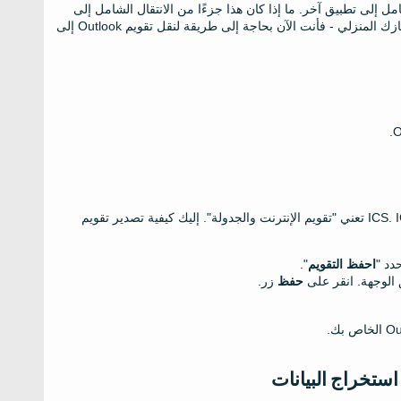
 قد يحتاج المستخدم أحيانًا إلى تصدير جدول تقويم Outlook بالكامل إلى تطبيق آخر. ما إذا كان هذا جزءًا من الانتقال الشامل إلى
البرامج غير الاحتكارية, أو قد ترغب فقط في استيراد تقويم مكتبك إلى جهازك المنزلي - فأنت الآن بحاجة إلى طريقة لنقل تقويم Outlook إلى
تتضمن هذه الطريقة الأولى تحويلًا متوسطًا لتقويم Outlook إلى تنسيق ICS. ICS تعني "تقويم الإنترنت والجدولة". إليك كيفية تصدير تقويم
دد "
احفظ التقويم
".
حفظ
زر.