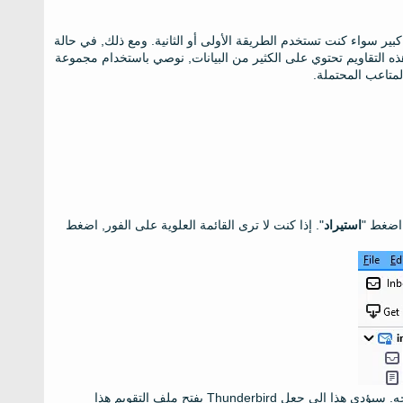
دي واحد فقط, لا يوجد فرق كبير سواء كنت تستخدم الطريقة الأولى أو الثانية. ومع ذلك, في حالة
حسابات Outlook متعددة, أو إذا كانت هذه التقاويم تحتوي على الكثير من البيانات, نوصي باستخدام مجموعة
اضغط "
استيراد
". إذا كنت لا ترى القائمة العلوية على الفور, اضغط
حدد موقع ملف * .ics الذي قمت بإنشائه في الخطوة السابقة وافتحه. سيؤدي هذا إلى جعل Thunderbird يفتح ملف التقويم هذا