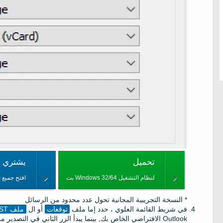
تحميل
يشتري من 
لنظام التشغيل Windows 32/64 بت
افتح جميع 
* النسخة التجريبية المجانية تحول عدد محدود من الرسائل
في شريط القائمة العلوي ، حدد إما ملف
توقعات
أو ال
ملف PST
Outlook الافتراضي الخاص بك, بينما يبدأ الزر الثاني في التصدير من ملف PST مستقل.