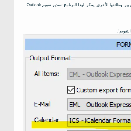
الطريقة الثانية هي استخدام أداتنا - Data Extraction Kit for Outlook. من بين وظائفها الأخرى, يمكن لهذا البرنامج تصدير تقويم Outlook