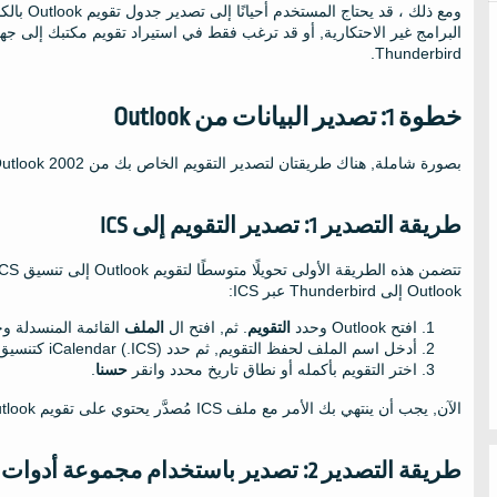
ومع ذلك ،
Thunderbird.
خطوة 1: تصدير البيانات من Outlook
بصورة شاملة, هناك طريقتان لتصدير التقويم الخاص بك من Outlook 2002.
طريقة التصدير 1: تصدير التقويم إلى ICS
Outlook إلى Thunderbird عبر ICS:
افتح Outlook وحدد
التقويم
. ثم, افتح ال
الملف
القائمة المنسدلة وح
أدخل اسم الملف لحفظ التقويم, ثم حدد iCalendar (.ICS) كتنسيق الوجهة. انقر على
اختر التقويم بأكمله أو نطاق تاريخ محدد وانقر
حسنا
.
الآن, يجب أن ينتهي بك الأمر مع ملف ICS مُصدَّر يحتوي على تقويم Outlook الخاص بك.
طريقة التصدير 2: تصدير باستخدام مجموعة أدوات استخراج البيانات