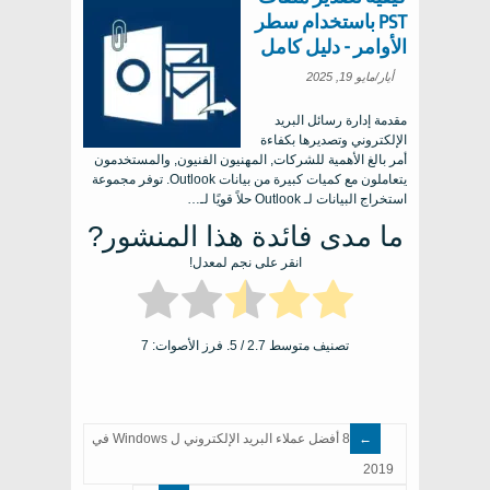
PST باستخدام سطر
الأوامر - دليل كامل
أيار/مايو 19, 2025
مقدمة إدارة رسائل البريد
الإلكتروني وتصديرها بكفاءة
أمر بالغ الأهمية للشركات, المهنيون الفنيون, والمستخدمون
يتعاملون مع كميات كبيرة من بيانات Outlook. توفر مجموعة
استخراج البيانات لـ Outlook حلاً قويًا لـ…
ما مدى فائدة هذا المنشور?
انقر على نجم لمعدل!
تصنيف متوسط
2.7
/ 5. فرز الأصوات:
7
8 أفضل عملاء البريد الإلكتروني ل Windows في
2019