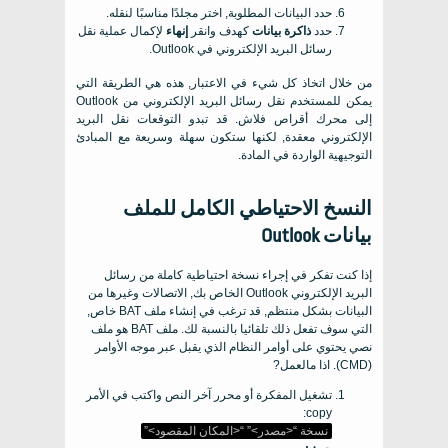
حدد البيانات المطلوبة, اختر مجلدًا مناسبًا لنقله.
حدد
ذاكرة بيانات
كهدف وانقر
إنهاء
لإكمال عملية نقل
رسائل البريد الإلكتروني في Outlook.
من خلال اتخاذ كل شيء في الاعتبار, هذه هي الطريقة التي
يمكن للمستخدم نقل رسائل البريد الإلكتروني من Outlook
إلى محرك أقراص فلاش. قد تبدو التوقعات نقل البريد
الإلكتروني معقدة, لكنها ستكون سهلة وسريعة مع المبادئ
التوجيهية الواردة في المادة.
النسخ الاحتياطي الكامل للملف
بيانات Outlook
إذا كنت تفكر في إجراء نسخة احتياطية كاملة من رسائل
البريد الإلكتروني Outlook الخاص بك, الاتصالات وغيرها من
البيانات بشكل منتظم, قد ترغب في إنشاء ملف BAT خاص,
التي سوف تفعل ذلك تلقائيا بالنسبة لك. ملف BAT هو ملف
نصي يحتوي على أوامر النظام الذي يقبل عبر موجه الأوامر
(CMD). اذا مالعمل?
تشغيل المفكرة أو محرر آخر النص واكتب في الأمر
copy:
نسخة “<مصدر>” “<المكان المقصود>”