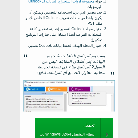
جولة
مجموعة أدوات استخراج البيانات ل Outlook
البرمجيات;
حدد مصدر الذي تريد استخدامه للتصدير. ويمكن أن
يكون واحدا من ملفات تعريف Outlook الخاص بك أو
ملف PST;
اختيار مجلد Outlook لتصدير (قد يتم تضمين كافة
المجلدات الفرعية أيضا اعتمادا على خيارات البرنامج
تمكين);
اختيار المجلد الهدف لحفظ بيانات Outlook تصدير.
وسيقوم البرنامج تلقائيا حفظ جميع
البيانات إلى أشكال المقابلة. ليس من
السهل? البرنامج متاح في نسخة تجريبية
مجانية, تحاول ذلك مع أي التزامات لدفع!
تحميل
لنظام التشغيل Windows 32/64 بت