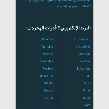
الاتصال, التقويم وما إلى ذلك
البريد الإلكتروني E-أدوات الهجرة ل:
The Bat!
Thunderbird
Turnpike
IncrediMail
Netscape
Mac Mail
Opera Mail
Live Mail
Postbox
Entourage
MailCOPA
EML
Becky!
MSG
Zimbra
Gmail
vCard
Mbox
Eudora