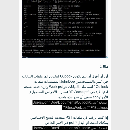
مثال:
أود أن أقول أن يتم تكوين Outlook لتخزين انها ملفات البيانات
في “سي:\المستخدمين JohnDoe المستندات ملفات
Outlook ” اسم ملف البيانات هو Work.pst وتريد حفظ نسخة
احتياطية في “F:\
Backups\
” (محرك الأقراص المحمول),
الأمر copy ينبغي أن تبدو هذه واحدة:
نسخة “سي:\
Users\JohnDoe\Documents\Outlook
”
Files\Work.pst
” “F:\
Backups\
إذا كنت ترغب في ملفات PST متعددة النسخ الاحتياطي,
يمكنك استخدام البدل * .pst في الأمر الخاص:
نسخة “سي:\
Users\JohnDoe\Documents\Outlook