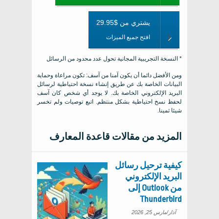
يشتري من $29.95
افتح جميع الميزات
* النسخة التجريبية المجانية تحول عدد محدود من الرسائل
ومن الأفضل دائما أن يكون آمنا من آسف: تكون مراعاة وحماية
البيانات الخاصة بك عن طريق إنشاء نسخة احتياطية لرسائل
البريد الإلكتروني الخاصة بك. لا يوجد أي شخص كان آسف
لحفظ نسخ احتياطية بشكل منتظم. اتبع توصيات ولم تخسر
شيئا ثمينا.
المزيد من مقالات قاعدة المعارف
كيفية ترحيل رسائل
البريد الإلكتروني
من Outlook إلى
Thunderbird
آذار/مارس 25, 2026