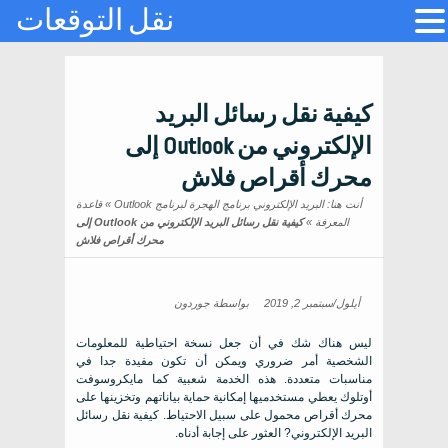
نقل التوقعات
كيفية نقل رسائل البريد
الإلكتروني من Outlook إلى
محرك أقراص فلاش
أنت هنا:
البريد الإلكتروني برنامج الهجرة لبرنامج Outlook
»
قاعدة
المعرفة
»
كيفية نقل رسائل البريد الإلكتروني من Outlook إلى
محرك أقراص فلاش
أيلول/سبتمبر 2, 2019
بواسطة
جوردون
ليس هناك شك في أن جعل نسخة احتياطية للمعلومات
الشخصية أمر ضروري ويمكن أن تكون مفيدة جدا في
مناسبات متعددة. هذه الخدمة شعبية كما مايكروسوفت
أوتلوك يعطي مستخدميها إمكانية حماية بياناتهم وتخزينها على
محرك أقراص محمول على سبيل الاحتياط. كيفية نقل رسائل
البريد الإلكتروني? العثور على إجابة أدناه.