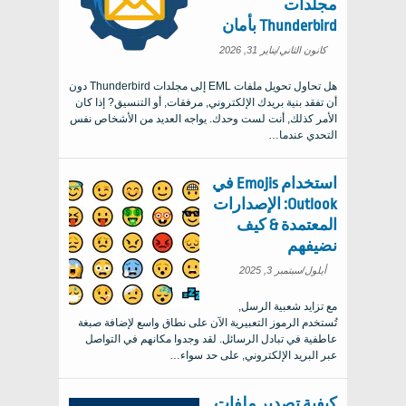
مجلدات
Thunderbird بأمان
كانون الثاني/يناير 31, 2026
هل تحاول تحويل ملفات EML إلى مجلدات Thunderbird دون
أن تفقد بنية بريدك الإلكتروني, مرفقات, أو التنسيق? إذا كان
الأمر كذلك, أنت لست وحدك. يواجه العديد من الأشخاص نفس
التحدي عندما…
استخدام Emojis في
Outlook: الإصدارات
المعتمدة & كيف
نضيفهم
أيلول/سبتمبر 3, 2025
مع تزايد شعبية الرسل,
تُستخدم الرموز التعبيرية الآن على نطاق واسع لإضافة صبغة
عاطفية في تبادل الرسائل. لقد وجدوا مكانهم في التواصل
عبر البريد الإلكتروني, على حد سواء…
كيفية تصدير ملفات