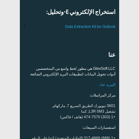
استخراج الإلكتروني E-وتحليل:
Data Extraction Kit for Outlook
عنا
GlexSoft LLC هي مطور لخط واسع من المتخصصين
أدوات تحويل البيانات لتطبيقات البريد الإلكتروني الشائعة.
المزيد عنا...
مركز المراسلات:
3601 نيويورك الطريق السريع 7, ماركهام,
تشغيل L3R 0M3, كندا
+1 (303) 474-7570 (هاتف / فاكس)
استفسارات المبيعات:
+1 (888) 317-4868 (الولايات المتحدة / كندا على الرقم