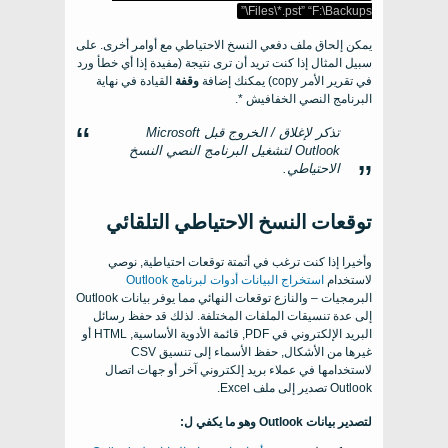
”
Files\*.pst
” “F:\
Backups\
يمكن إلحاق ملف دفعي النسخ الاحتياطي مع أوامر أخرى. على
سبيل المثال إذا كنت تريد أن ترى نتيجة (مفيدة إذا أي خطأ ورد
في تقرير الأمر copy) يمكنك إضافة
وقفة
القيادة في نهاية
البرنامج النصي الخفافيش *.
تذكر لإغلاق / الخروج قبل Microsoft
Outlook لتشغيل البرنامج النصي النسخ
الاحتياطي.
توقعات النسخ الاحتياطي التلقائي
وأخيرا إذا كنت ترغب في أتمتة توقعات احتياطية, نوصي
لاستخدام
استخراج البيانات أدوات لبرنامج Outlook
البرمجيات – والنازع توقعات النهائي مما يوفر بيانات Outlook
إلى عدة تنسيقات الملفات المختلفة. لذلك قد حفظ رسائل
البريد الإلكتروني في PDF, قائمة الأدوية الأساسية, HTML أو
غيرها من الأشكال, حفظ الأسماء إلى تنسيق CSV
لاستخدامها في عملاء بريد إلكتروني آخر أو جهات اتصال
Outlook تصدير إلى ملف Excel.
لتصدير بيانات Outlook وهو ما يكفي ل: