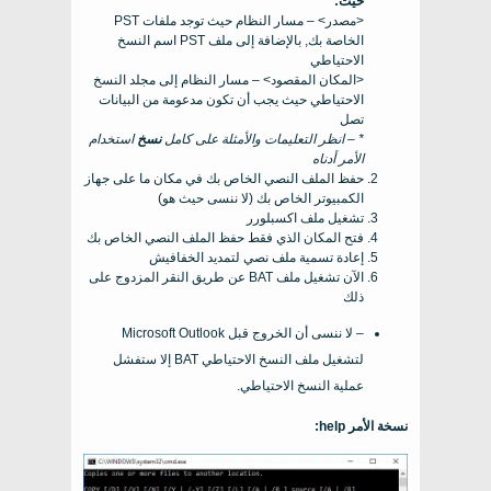
حيث:
<مصدر> – مسار النظام حيث توجد ملفات PST
الخاصة بك, بالإضافة إلى ملف PST اسم النسخ
الاحتياطي
<المكان المقصود> – مسار النظام إلى مجلد النسخ
الاحتياطي حيث يجب أن تكون مدعومة من البيانات
تصل
* – انظر التعليمات والأمثلة على كامل
نسخ
استخدام
الأمر أدناه
حفظ الملف النصي الخاص بك في مكان ما على جهاز
الكمبيوتر الخاص بك (لا ننسى حيث هو)
تشغيل ملف اكسبلورر
فتح المكان الذي فقط حفظ الملف النصي الخاص بك
إعادة تسمية ملف نصي لتمديد الخفافيش
الآن تشغيل ملف BAT عن طريق النقر المزدوج على
ذلك
– لا ننسى أن الخروج قبل Microsoft Outlook
لتشغيل ملف النسخ الاحتياطي BAT إلا ستفشل
عملية النسخ الاحتياطي.
نسخة الأمر help: