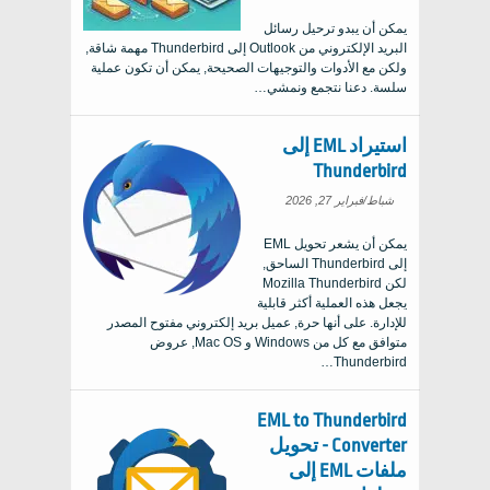
يمكن أن يبدو ترحيل رسائل
البريد الإلكتروني من Outlook إلى Thunderbird مهمة شاقة,
ولكن مع الأدوات والتوجيهات الصحيحة, يمكن أن تكون عملية
سلسة. دعنا نتجمع ونمشي…
استيراد EML إلى
Thunderbird
شباط/فبراير 27, 2026
يمكن أن يشعر تحويل EML
إلى Thunderbird الساحق,
لكن Mozilla Thunderbird
يجعل هذه العملية أكثر قابلية
للإدارة. على أنها حرة, عميل بريد إلكتروني مفتوح المصدر
متوافق مع كل من Windows و Mac OS, عروض
Thunderbird…
EML to Thunderbird
Converter - تحويل
ملفات EML إلى