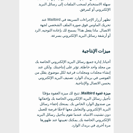
سهلة الاستخدام لسحب الملفات إلى رسائل البريد
الإلكتروني أو كمرفق.
تظهر أزرار الإجراءات السريعة في Mailbird عند
تحريك الماوس فوق صورة الملف الشخصي لجهة
الاتصال. ماذا يفعل هذا? يسمح لك بإعادة التوجيه, الرد
أو أرشفة رسائل البريد الإلكتروني بسرعة.
ميزات الإنتاجية
أحيانا, إدارة جميع رسائل البريد الإلكتروني الخاصة بك
من مجلد واحد خاطئة, تؤثر على إنتاجيتك. ولكن عند
إنشاء مجلدات ومجلدات فرعية لكل موضوع, يقلل من
الفوضى في بريدك الوارد. تصنيف البريد الإلكتروني
يحسن الاتصال والإنتاجية.
ميزة غفوة Mailbird.
تتيح لك ميزة الغفوة مؤقتًا
تأجيل رسائل البريد الإلكتروني الخاصة بك وإخفائها
من صندوق الوارد الخاص بك. يمنحك إخفاء رسائل
البريد الإلكتروني والتعامل معها لاحقًا فرصة للعمل
دون تشتيت الانتباه. عندما تقوم بتأجيل رسائل البريد
الإلكتروني الخاصة بك, يمكنك تعيينها عند ظهورها
مرة أخرى في بريدك الوارد.