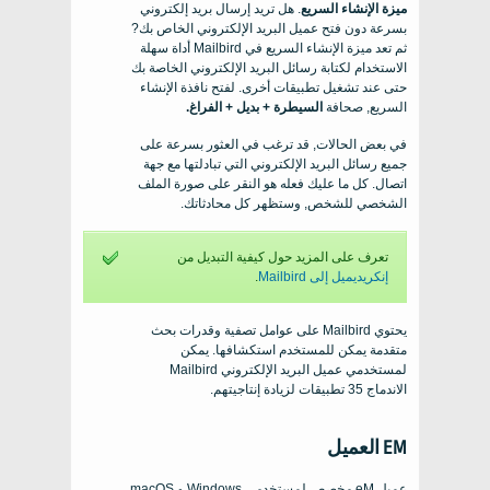
ميزة الإنشاء السريع
. هل تريد إرسال بريد إلكتروني
بسرعة دون فتح عميل البريد الإلكتروني الخاص بك?
ثم تعد ميزة الإنشاء السريع في Mailbird أداة سهلة
الاستخدام لكتابة رسائل البريد الإلكتروني الخاصة بك
حتى عند تشغيل تطبيقات أخرى. لفتح نافذة الإنشاء
السريع, صحافة
السيطرة + بديل + الفراغ.
في بعض الحالات, قد ترغب في العثور بسرعة على
جميع رسائل البريد الإلكتروني التي تبادلتها مع جهة
اتصال. كل ما عليك فعله هو النقر على صورة الملف
الشخصي للشخص, وستظهر كل محادثاتك.
تعرف على المزيد حول كيفية التبديل من
إنكريديميل إلى Mailbird
.
يحتوي Mailbird على عوامل تصفية وقدرات بحث
متقدمة يمكن للمستخدم استكشافها. يمكن
لمستخدمي عميل البريد الإلكتروني Mailbird
الاندماج 35 تطبيقات لزيادة إنتاجيتهم.
EM العميل
عميل eM مخصص لمستخدمي Windows و macOS