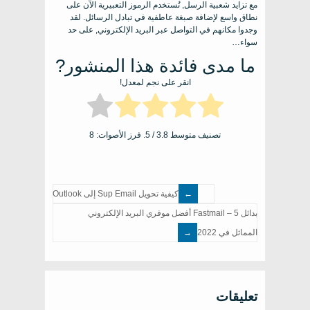
مع تزايد شعبية الرسل, تُستخدم الرموز التعبيرية الآن على
نطاق واسع لإضافة صبغة عاطفية في تبادل الرسائل. لقد
وجدوا مكانهم في التواصل عبر البريد الإلكتروني, على حد
سواء…
ما مدى فائدة هذا المنشور?
انقر على نجم لمعدل!
تصنيف متوسط
3.8
/ 5. فرز الأصوات:
8
كيفية تحويل Sup Email إلى Outlook
بدائل Fastmail – 5 أفضل موفري البريد الإلكتروني
المماثل في 2022
تعليقات