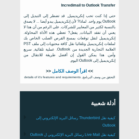
Incredimail to Outlook Transfer
حتى إذا كنت تحب إنكريديميل, قد تضطر إلى التبديل إلى
Outlook يوم واحد. لماذا? لأن إنكريديميل يبدو أيضا ... لا يصدق
بالنسبة لكثير من المعايير للشركات. على الرغم من أن هذا لا
يعني أن تفقد البيانات, يفعل? تعطي هذه الأداة المحاولة.
إنكريديميل لنقل توقعات بمسح القرص الصلب الخاص بك
لملفات إنكريديميل وتلقائيا نقل كافة محتويات إلى ملف PST
العلامة التجارية الجديدة من Outlook. عملية تلقائية, سريع
وآمن. هذا يمكن القول إن أفضل طريقة للانتقال من
إنكريديميل إلى Outlook اليوم.
>>
اقرأ الوصف الكامل
<<
التحقق من وصف البرنامج,
details of it's features and requirements
أدلة شعبية
كيفية نقل
Thunderbird
رسائل البريد الإلكتروني إلى
Outlook
كيفية نقل
Live Mail
رسائل البريد الإلكتروني ل
Outlook