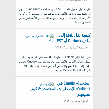
هل تحاول تحويل ملفات EML إلى مجلدات Thunderbird دون
أن تفقد بنية بريدك الإلكتروني, مرفقات, أو التنسيق? إذا كان
الأمر كذلك, أنت لست وحدك. يواجه العديد من الأشخاص نفس
التحدي عندما…
كيفية نقل EML إلى
ملف Outlook أو PST
تشرين الثاني/نوفمبر 10, 2025
نقل EML إلى Outlook - تعليمات الاستخدام طريقة بسيطة
لنقل رسائل البريد الإلكتروني الخاصة بك إلى Outlook تحويل
EML إلى PST بسهولة يمكن أن يكون استيراد ملفات EML
إلى Microsoft Outlook بمثابة…
استخدام Emojis في
Outlook: الإصدارات المعتمدة & كيف
نضيفهم
أيلول/سبتمبر 3, 2025