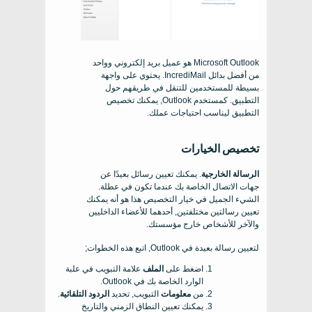
Microsoft Outlook هو عميل بريد إلكتروني وواحد
من أفضل بدائل IncrediMail. يحتوي على واجهة
بسيطة للمستخدمين للتنقل في طريقهم حول
التطبيق. كمستخدم Outlook, يمكنك تخصيص
التطبيق ليناسب احتياجات عملك.
تخصيص الخيارات
الرسالة الخارجية
. يمكنك تعيين رسائل بعيدًا عن
جهات الاتصال الخاصة بك عندما تكون في عطلة.
الشيء الجميل في خيار التخصيص هذا هو أنه يمكنك
تعيين رسالتين مختلفتين, أحدهما للأعضاء الداخليين
والآخر للأشخاص خارج مؤسستك.
لتعيين رسالة بعيدة في Outlook, اتبع هذه الخطوات;
اضغط على
الملف
علامة التبويب في علبة
الوارد الخاصة بك في Outlook.
من
معلومات
التبويب, تحديد
الردود التلقائية
.
يمكنك تعيين النطاق الزمني والتاريخ