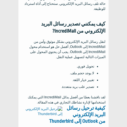
حالة تلف رسائل البريد الإلكتروني, ستحتاج إلى أداة استرداد
للوظيفة.
كيف يمكنني تصدير رسائل البريد
الإلكتروني من IncrediMail?
لنقل رسائل البريد الإلكتروني بشكل موثوق وآمن من
IncrediMail إلى Outlook, أفضل حل هو استخدام محول
IncrediMail إلى Outlook. يجب أن يحتوي المحول على
الميزات التالية لتسهيل عملية النقل.
تحويل فوري.
لا يوجد حجم ملف.
تغيير خيار اللغة.
تصدير علب بريد متعددة.
لقد ناقشنا بعضًا من أفضل بدائل IncrediMail التي يمكنك
استخدامها لإدارة نشاطك التجاري في هذه المقالة.
كيفية ترحيل رسائل
البريد الإلكتروني
من Outlook إلى Thunderbird