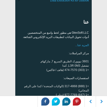
Data Extraction Kit for Outlook
عنا
GlexSoft LLC هي مطور لخط واسع من المتخصصين
أدوات تحويل البيانات لتطبيقات البريد الإلكتروني الشائعة.
المزيد عنا...
مركز المراسلات:
3601 نيويورك الطريق السريع 7, ماركهام,
تشغيل L3R 0M3, كندا
+1 (303) 474-7570 (هاتف / فاكس)
استفسارات المبيعات:
+1 (888) 317-4868 (الولايات المتحدة / كندا على الرقم
المجاني)
+1 (647) 977-7769 (دولي)
دعم فني: