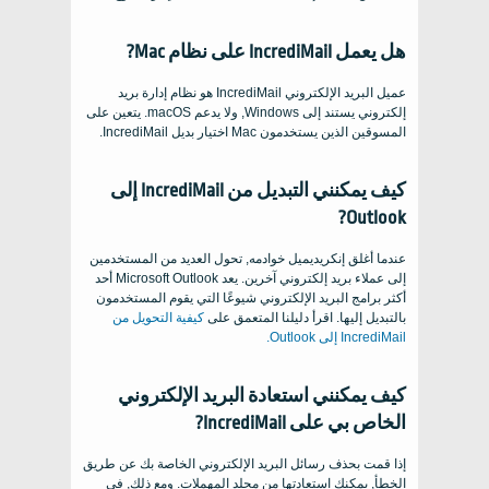
هل يعمل IncrediMail على نظام Mac?
عميل البريد الإلكتروني IncrediMail هو نظام إدارة بريد
إلكتروني يستند إلى Windows, ولا يدعم macOS. يتعين على
المسوقين الذين يستخدمون Mac اختيار بديل IncrediMail.
كيف يمكنني التبديل من IncrediMail إلى
Outlook?
عندما أغلق إنكريديميل خوادمه, تحول العديد من المستخدمين
إلى عملاء بريد إلكتروني آخرين. يعد Microsoft Outlook أحد
أكثر برامج البريد الإلكتروني شيوعًا التي يقوم المستخدمون
بالتبديل إليها. اقرأ دليلنا المتعمق على
كيفية التحويل من
IncrediMail إلى Outlook.
كيف يمكنني استعادة البريد الإلكتروني
الخاص بي على IncrediMail?
إذا قمت بحذف رسائل البريد الإلكتروني الخاصة بك عن طريق
الخطأ, يمكنك استعادتها من مجلد المهملات. ومع ذلك, في