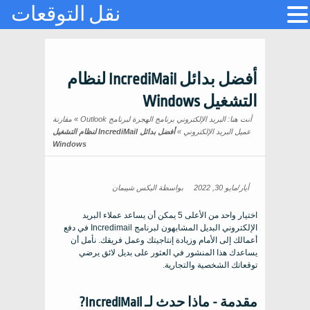
نقل التوقعات
أفضل بدائل IncrediMail لنظام
التشغيل Windows
أنت هنا:
البريد الإلكتروني برنامج الهجرة لبرنامج Outlook
»
مقارنة
عميل البريد الإلكتروني
»
أفضل بدائل IncrediMail لنظام التشغيل
Windows
أيار/مايو 30, 2022
بواسطة
اليكس شيبمان
اختيار واحد من الأعلى 5 يمكن أن يساعد عملاء البريد
الإلكتروني البديل المشابهون لبرنامج Incredimail في دفع
أعمالك إلى الأمام وزيادة إنتاجيتك وعمل فريقك. نأمل أن
يساعدك هذا المنشور في العثور على بديل لائق يرضي
توقعاتك الشخصية والتجارية.
مقدمة - ماذا حدث لـ IncrediMail?