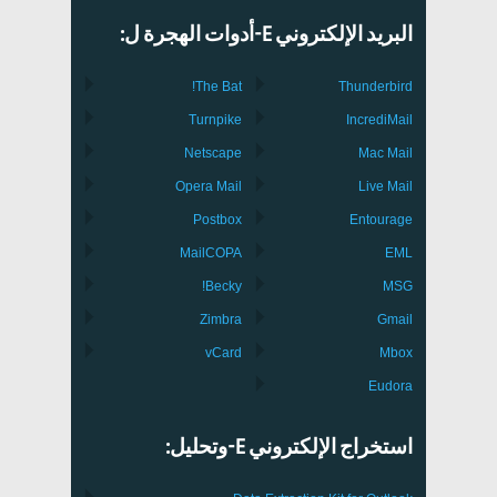
البريد الإلكتروني E-أدوات الهجرة ل:
The Bat!
Thunderbird
Turnpike
IncrediMail
Netscape
Mac Mail
Opera Mail
Live Mail
Postbox
Entourage
MailCOPA
EML
Becky!
MSG
Zimbra
Gmail
vCard
Mbox
Eudora
استخراج الإلكتروني E-وتحليل: