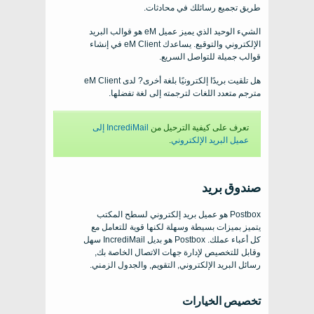
طريق تجميع رسائلك في محادثات.
الشيء الوحيد الذي يميز عميل eM هو قوالب البريد
الإلكتروني والتوقيع. يساعدك eM Client في إنشاء
قوالب جميلة للتواصل السريع.
هل تلقيت بريدًا إلكترونيًا بلغة أخرى? لدى eM Client
مترجم متعدد اللغات لترجمته إلى لغة تفضلها.
تعرف على كيفية الترحيل من
IncrediMail إلى
عميل البريد الإلكتروني
.
صندوق بريد
Postbox هو عميل بريد إلكتروني لسطح المكتب
يتميز بميزات بسيطة وسهلة لكنها قوية للتعامل مع
كل أعباء عملك. Postbox هو بديل IncrediMail سهل
وقابل للتخصيص لإدارة جهات الاتصال الخاصة بك,
رسائل البريد الإلكتروني, التقويم, والجدول الزمني.
تخصيص الخيارات