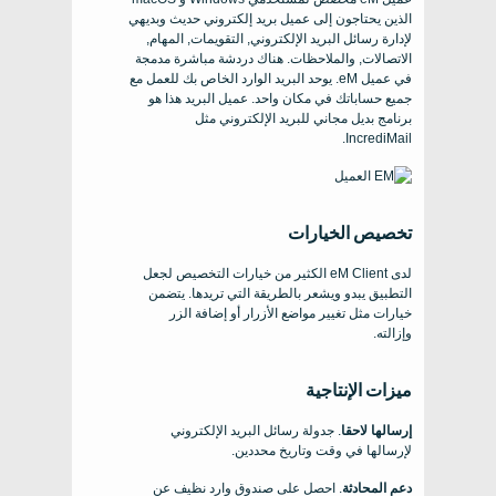
الذين يحتاجون إلى عميل بريد إلكتروني حديث وبديهي
لإدارة رسائل البريد الإلكتروني, التقويمات, المهام,
الاتصالات, والملاحظات. هناك دردشة مباشرة مدمجة
في عميل eM. يوحد البريد الوارد الخاص بك للعمل مع
جميع حساباتك في مكان واحد. عميل البريد هذا هو
برنامج بديل مجاني للبريد الإلكتروني مثل
IncrediMail.
تخصيص الخيارات
لدى eM Client الكثير من خيارات التخصيص لجعل
التطبيق يبدو ويشعر بالطريقة التي تريدها. يتضمن
خيارات مثل تغيير مواضع الأزرار أو إضافة الزر
وإزالته.
ميزات الإنتاجية
إرسالها لاحقا
. جدولة رسائل البريد الإلكتروني
لإرسالها في وقت وتاريخ محددين.
دعم المحادثة
. احصل على صندوق وارد نظيف عن