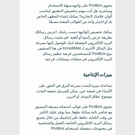
يحتوي Postbox على واجهة سهلة الاستخدام
ومباشرة. هل أنت مهتم بتخصيص التطبيق ليناسب
ألوان علامتك التجارية? يمكنك إنشاء المظهر الخاص
بك أو اختيار واحد من القوالب المعدة مسبقًا.
يمكنك تخصيص الواجهة حسب رغبتك. اعرض رسائلك
بطريقة عرض رأسية أو أفقية. قم بتثبيت رسائل
البريد الإلكتروني المفضلة لديك للوصول إليها بسرعة.
مثل البدائل الأخرى لـ IncrediMail في هذا المنشور,
يتيح Postbox للمستخدمين فرصة تنظيم رسائل
البريد الإلكتروني في مجلدات ومجلدات فرعية.
ميزات الإنتاجية
تساعدك ميزة البحث بسرعة البرق في العثور على
الأشياء في غمضة عين. يمكن للمرسل تصفية البحث,
موضوع, نطاق الموعد, او اخرين.
يحتوي Postbox على قوالب استجابة مسبقة التنسيق
مع عناصر نائبة يمكنك ملؤها, مما يوفر عليك الكثير
من وقت الكتابة. حافظ على إنتاجيتك من خلال تجميع
رسائل البريد الإلكتروني الخاصة بالعمل والشخصية
في مجموعات منفصلة باستخدام Postbox.