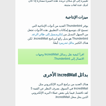
تغييره إلى أي مكان تريده. هذه الميزة ممتازة إذا كان
لديك عدة لغات مثبتة.
ميزات الإنتاجية
يوفر Thunderbird العديد من أدوات الإنتاجية التي
تسمح لك بتوسيع إمكانات التطبيق. هذه الأدوات تجعل
من السهل التبديل من
إنكريديميل إلى طائر الرعد
.
Thunderbird هو بديل رائع لبرنامج IncrediMail. لكن
هناك الكثير
بدائل ثندربيرد
أيضًا.
اقرأ كيفية نقل رسائل IncrediMail وجهات
الاتصال إلى Thunderbird.
بدائل IncrediMail الأخرى
هناك العديد من برامج البريد الإلكتروني مثل
IncrediMail في السوق. بصرف النظر عن القمة 5
لقد ناقشنا, فيما يلي بعض عملاء البريد الإلكتروني
الذين يحل محل IncrediMail.