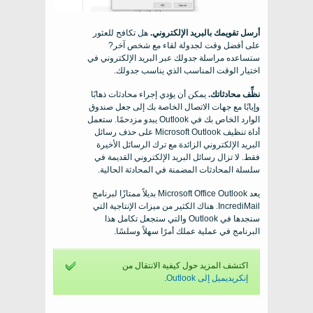
أرسل تقويمك بالبريد الإلكتروني.
هل تكافح للعثور
على أفضل وقت لجدولة لقاء مع شخص آخر?
ستساعده مراسلة جدولك عبر البريد الإلكتروني في
اختيار الوقت المناسب الذي يناسب جدولك.
نظِّف محادثاتك.
يمكن أن يؤدي إجراء محادثات ذهابًا
وإيابًا مع جهات الاتصال الخاصة بك إلى جعل صندوق
الوارد الخاص بك في Outlook يبدو مزدحمًا. ستعمل
أداة تنظيف Microsoft Outlook على حذف رسائل
البريد الإلكتروني الزائدة مع ترك الرسائل الأخيرة
فقط. لا تزال رسائل البريد الإلكتروني القديمة في
سلسلة المحادثات المضمنة في المحادثة الحالية.
يعد Microsoft Office Outlook بديلاً ممتازًا لبرنامج
IncrediMail. هناك الكثير من ميزات الإنتاجية التي
ستجدها في Outlook والتي ستجعل تكامل هذا
البرنامج في عملية عملك أمرًا سهلاً وسلسًا.
اكتشف المزيد حول كيفية الانتقال من
إنكريديميل إلى Outlook
.