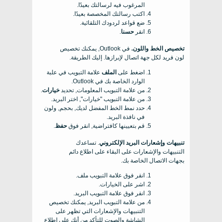
المرغوب فيه لرسالتك بعيدًا.
اكتب رسالتك المخصصة بعيدًا.
ضع قواعد لردودك التلقائية.
انقر
حسنا
.
تخصيص الخط واللون.
في Outlook, يمكنك تخصيص
لون فريد لكل جهة اتصال لإبرازها. إليك الطريقة.
اضغط على
الملف
علامة التبويب في علبة
الوارد الخاصة بك في Outlook.
من علامة التبويب المعلومات, تحديد
خيارات
.
من علامة التبويب "خيارات", اختر البريد.
حدد نمط الخط المفضل لديك, بحجم, ولون
في نافذة البريد.
قم بتعيينها كافتراضية, انقر فوق
حفظ
.
تنبيهات وإشعارات البريد الإلكتروني
. تساعدك
التنبيهات والإشعارات على البقاء على اطلاع دائم
بجهات الاتصال الخاصة بك.
انقر فوق علامة التبويب ملف.
اشر على الخيارات.
انقر فوق علامة التبويب البريد.
من علامة التبويب البريد, يمكنك تخصيص
التنبيهات والإشعارات التي تظهر على
الشاشة والصوت للتأكد من أنك على اطلاع