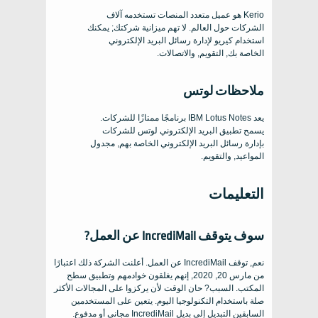
Kerio هو عميل متعدد المنصات تستخدمه آلاف
الشركات حول العالم. لا تهم ميزانية شركتك; يمكنك
استخدام كيريو لإدارة رسائل البريد الإلكتروني
الخاصة بك, التقويم, والاتصالات.
ملاحظات لوتس
يعد IBM Lotus Notes برنامجًا ممتازًا للشركات.
يسمح تطبيق البريد الإلكتروني لوتس للشركات
بإدارة رسائل البريد الإلكتروني الخاصة بهم, مجدول
المواعيد, والتقويم.
التعليمات
سوف يتوقف IncrediMail عن العمل?
نعم, توقف IncrediMail عن العمل. أعلنت الشركة ذلك اعتبارًا
من مارس 20, 2020, إنهم يغلقون خوادمهم وتطبيق سطح
المكتب. السبب? حان الوقت لأن يركزوا على المجالات الأكثر
صلة باستخدام التكنولوجيا اليوم. يتعين على المستخدمين
السابقين التبديل إلى بديل IncrediMail مجاني أو مدفوع.