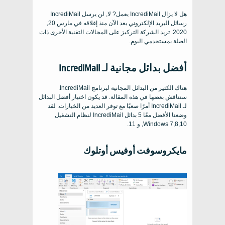
هل لا يزال IncrediMail يعمل? لا, لن يرسل IncrediMail
رسائل البريد الإلكتروني بعد الآن منذ إغلاقه في مارس 20,
2020. تريد الشركة التركيز على المجالات التقنية الأخرى ذات
الصلة بمستخدمي اليوم.
أفضل بدائل مجانية لـ IncrediMail
هناك الكثير من البدائل المجانية لبرنامج IncrediMail.
سنناقش بعضها في هذه المقالة. قد يكون اختيار أفضل البدائل
لـ IncrediMail أمرًا صعبًا مع توفر العديد من الخيارات. لقد
وضعنا الأفضل معًا 5 بدائل IncrediMail لنظام التشغيل
Windows 7,8,10, و 11.
مايكروسوفت أوفيس أوتلوك