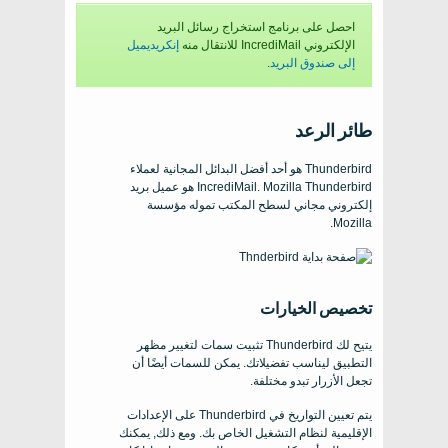
احصل على برنامج استخراج رسائل البريد
الإلكتروني IncrediMail للانتقال منه
إنكريديميل
إلى صندوق البريد
.
طائر الرعد
Thunderbird هو أحد أفضل البدائل المجانية لعملاء
IncrediMail. Mozilla Thunderbird هو عميل بريد
إلكتروني مجاني لسطح المكتب تموله مؤسسة
Mozilla.
تخصيص الخيارات
يتيح لك Thunderbird تثبيت سمات لتغيير مظهر
التطبيق ليناسب تفضيلاتك. يمكن للسمات أيضًا أن
تجعل الأزرار تبدو مختلفة.
يتم تعيين التواريخ في Thunderbird على الإعدادات
الإقليمية لنظام التشغيل الخاص بك. ومع ذلك, يمكنك