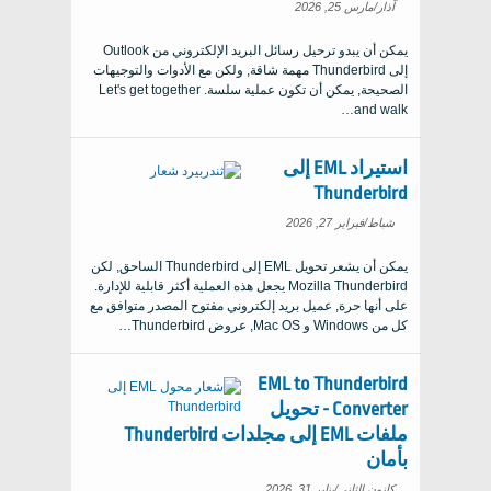
آذار/مارس 25, 2026
يمكن أن يبدو ترحيل رسائل البريد الإلكتروني من Outlook
إلى Thunderbird مهمة شاقة, ولكن مع الأدوات والتوجيهات
الصحيحة, يمكن أن تكون عملية سلسة.
Let's get together
…
and walk
استيراد EML إلى
Thunderbird
شباط/فبراير 27, 2026
يمكن أن يشعر تحويل EML إلى Thunderbird الساحق, لكن
Mozilla Thunderbird يجعل هذه العملية أكثر قابلية للإدارة.
على أنها حرة, عميل بريد إلكتروني مفتوح المصدر متوافق مع
كل من Windows و Mac OS, عروض Thunderbird…
EML to Thunderbird
Converter - تحويل
ملفات EML إلى مجلدات Thunderbird
بأمان
كانون الثاني/يناير 31, 2026