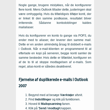
Nogle gange, brugere mislykkes, når de konfigurerer
flere konti. Mens Outlook tillader dette, justeringen skal
være omhyggelig. Hvis du tilfældigvis tilføjer konti, der
er linket til den samme postkasse, resultatet bliver
irriterende. Sådanne kontodoblinger kaldes
mailaliaser.
Hvis du konfigurerer en konto to gange via POP3, du
ender med to aliaser, der leverer den samme mail.
Dette er en anden almindelig årsag til dobbelt e-mails
i Outlook. Når e-mail-klienten er programmeret til at
efterlade en kopi på serveren, begge konti samler de
samme beskeder. Hvis dette er tilfældet, konfigurer en
af ​​de to til at stoppe modtagelsen af ​​e-mails. Som
regel, alias-konti er således deaktiveret.
Fjernelse af duplikerede e-mails i Outlook
2007
Begynd med at besøge
Værktøjer
afsnit.
Find
Indstillinger
og klik på funktionen.
Hoved til
Mailopsætning
fanen.
Klik på '
Send / modtag
Knappen.