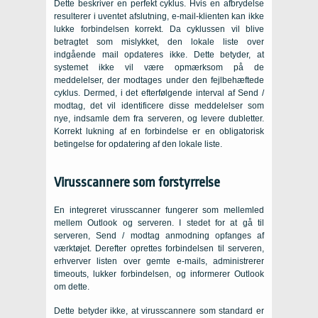
Dette beskriver en perfekt cyklus. Hvis en afbrydelse
resulterer i uventet afslutning, e-mail-klienten kan ikke
lukke forbindelsen korrekt. Da cyklussen vil blive
betragtet som mislykket, den lokale liste over
indgående mail opdateres ikke. Dette betyder, at
systemet ikke vil være opmærksom på de
meddelelser, der modtages under den fejlbehæftede
cyklus. Dermed, i det efterfølgende interval af Send /
modtag, det vil identificere disse meddelelser som
nye, indsamle dem fra serveren, og levere dubletter.
Korrekt lukning af en forbindelse er en obligatorisk
betingelse for opdatering af den lokale liste.
Virusscannere som forstyrrelse
En integreret virusscanner fungerer som mellemled
mellem Outlook og serveren. I stedet for at gå til
serveren, Send / modtag anmodning opfanges af
værktøjet. Derefter oprettes forbindelsen til serveren,
erhverver listen over gemte e-mails, administrerer
timeouts, lukker forbindelsen, og informerer Outlook
om dette.
Dette betyder ikke, at virusscannere som standard er