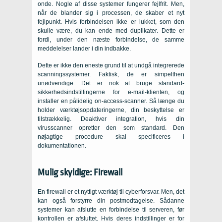
onde. Nogle af disse systemer fungerer fejlfrit. Men,
når de blander sig i processen, de skaber et nyt
fejlpunkt. Hvis forbindelsen ikke er lukket, som den
skulle være, du kan ende med duplikater. Dette er
fordi, under den næste forbindelse, de samme
meddelelser lander i din indbakke.
Dette er ikke den eneste grund til at undgå integrerede
scanningssystemer. Faktisk, de er simpelthen
unødvendige. Det er nok at bruge standard-
sikkerhedsindstillingerne for e-mail-klienten, og
installer en pålidelig on-access-scanner. Så længe du
holder værktøjsopdateringerne, din beskyttelse er
tilstrækkelig. Deaktiver integration, hvis din
virusscanner opretter den som standard. Den
nøjagtige procedure skal specificeres i
dokumentationen.
Mulig skyldige: Firewall
En firewall er et nyttigt værktøj til cyberforsvar. Men, det
kan også forstyrre din postmodtagelse. Sådanne
systemer kan afslutte en forbindelse til serveren, før
kontrollen er afsluttet. Hvis deres indstillinger er for