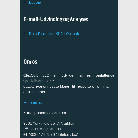
Eudora
E-mail-Udvinding og Analyse:
Data Extraction Kit for Outlook
Om os
GlexSoft LLC er udvikler af en omfattende
specialiseret serie
datakonverteringsværktøjer til populære e -mail -
applikationer.
Mere om os...
Korrespondance centrum:
3601 York motorvej 7, Markham,
PÅ L3R 0M 3, Canada
+1 (303) 474-7570 (Telefon / fax)