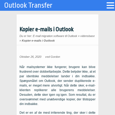
Outlook Transfer
Kopier e-mails i Outlook
Du er her:
E-mail migration software til Outlook
»
vidensbase
»
Kopier e-mails i Outlook
Oktober 26, 2020
ved
Gordon
Når mailsystemer ikke fungerer, brugere kan blive
frustreret over dobbeltarbejde. Dette betyder ikke, at et
par identiske meddelelser lander i din indbakke.
Spørgsmålet om Outlook, der sender duplikerede e-
mails, er meget mere alvorligt. Når dette sker, e-mail-
klienten replikerer alle brugerens meddelelser.
Desuden, dette sker igen og igen. Som resultat, du er
oversvømmet med unødvendige kopier, der tilstopper
din indbakke.
Det er en af ​​de mest irriterende ting, der sker i dette