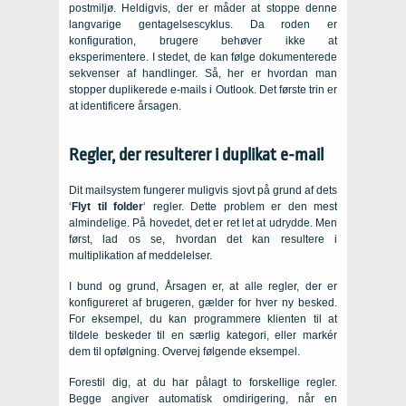
postmiljø. Heldigvis, der er måder at stoppe denne
langvarige gentagelsescyklus. Da roden er
konfiguration, brugere behøver ikke at
eksperimentere. I stedet, de kan følge dokumenterede
sekvenser af handlinger. Så, her er hvordan man
stopper duplikerede e-mails i Outlook. Det første trin er
at identificere årsagen.
Regler, der resulterer i duplikat e-mail
Dit mailsystem fungerer muligvis sjovt på grund af dets
‘
Flyt til folder
‘ regler. Dette problem er den mest
almindelige. På hovedet, det er ret let at udrydde. Men
først, lad os se, hvordan det kan resultere i
multiplikation af meddelelser.
I bund og grund, Årsagen er, at alle regler, der er
konfigureret af brugeren, gælder for hver ny besked.
For eksempel, du kan programmere klienten til at
tildele beskeder til en særlig kategori, eller markér
dem til opfølgning. Overvej følgende eksempel.
Forestil dig, at du har pålagt to forskellige regler.
Begge angiver automatisk omdirigering, når en