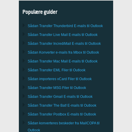
Populære guider
Sådan Transfer
Thunderbird
E-mails til Outlook
Sådan Transfer
Live Mail
E-mails til
Outlook
Sådan Transfer
IncrediMail
E-mails til
Outlook
Sådan Konverter e-mails fra
Mbox
til
Outlook
Sådan Transfer
Mac Mail
E-mails til
Outlook
Sådan Transfer
EML
Filer til
Outlook
Sådan importeres
vCard
Filer til
Outlook
Sådan Transfer
MSG
Filer til
Outlook
Sådan Transfer
Gmail
E-mails til
Outlook
Sådan Transfer
The Bat!
E-mails til
Outlook
Sådan Transfer
Postbox
E-mails til Outlook
Sådan konverteres beskeder fra
MailCOPA
til
Outlook