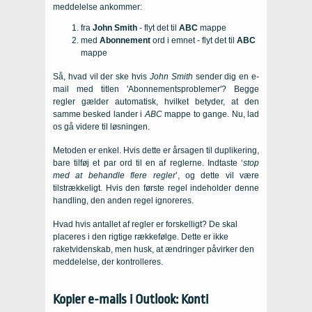
meddelelse ankommer:
fra
John Smith
- flyt det til
ABC
mappe
med
Abonnement
ord i emnet - flyt det til
ABC
mappe
Så, hvad vil der ske hvis
John Smith
sender dig en e-
mail med titlen 'Abonnementsproblemer'? Begge
regler gælder automatisk, hvilket betyder, at den
samme besked lander i
ABC
mappe to gange. Nu, lad
os gå videre til løsningen.
Metoden er enkel. Hvis dette er årsagen til duplikering,
bare tilføj et par ord til en af ​​reglerne. Indtaste ‘
stop
med at behandle flere regler
’, og dette vil være
tilstrækkeligt. Hvis den første regel indeholder denne
handling, den anden regel ignoreres.
Hvad hvis antallet af regler er forskelligt? De skal
placeres i den rigtige rækkefølge. Dette er ikke
raketvidenskab, men husk, at ændringer påvirker den
meddelelse, der kontrolleres.
Kopier e-mails i Outlook: Konti