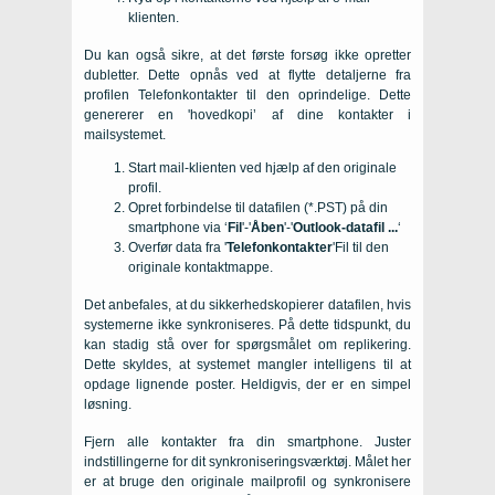
klienten.
Du kan også sikre, at det første forsøg ikke opretter
dubletter. Dette opnås ved at flytte detaljerne fra
profilen Telefonkontakter til den oprindelige. Dette
genererer en 'hovedkopi’ af dine kontakter i
mailsystemet.
Start mail-klienten ved hjælp af den originale
profil.
Opret forbindelse til datafilen (*.PST) på din
smartphone via ‘
Fil
'-'
Åben
'-'
Outlook-datafil ...
‘
Overfør data fra '
Telefonkontakter
'Fil til den
originale kontaktmappe.
Det anbefales, at du sikkerhedskopierer datafilen, hvis
systemerne ikke synkroniseres. På dette tidspunkt, du
kan stadig stå over for spørgsmålet om replikering.
Dette skyldes, at systemet mangler intelligens til at
opdage lignende poster. Heldigvis, der er en simpel
løsning.
Fjern alle kontakter fra din smartphone. Juster
indstillingerne for dit synkroniseringsværktøj. Målet her
er at bruge den originale mailprofil og synkronisere