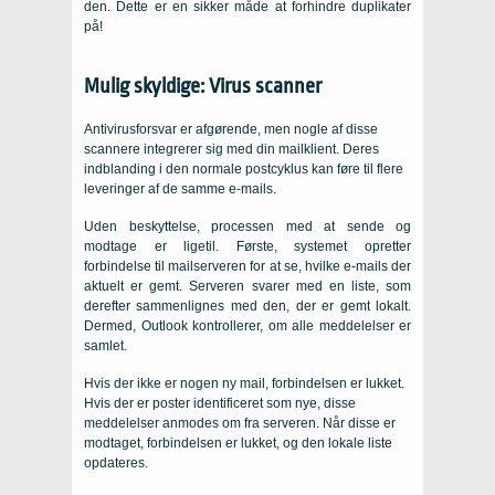
den. Dette er en sikker måde at forhindre duplikater
på!
Mulig skyldige: Virus scanner
Antivirusforsvar er afgørende, men nogle af disse
scannere integrerer sig med din mailklient. Deres
indblanding i den normale postcyklus kan føre til flere
leveringer af de samme e-mails.
Uden beskyttelse, processen med at sende og
modtage er ligetil. Første, systemet opretter
forbindelse til mailserveren for at se, hvilke e-mails der
aktuelt er gemt. Serveren svarer med en liste, som
derefter sammenlignes med den, der er gemt lokalt.
Dermed, Outlook kontrollerer, om alle meddelelser er
samlet.
Hvis der ikke er nogen ny mail, forbindelsen er lukket.
Hvis der er poster identificeret som nye, disse
meddelelser anmodes om fra serveren. Når disse er
modtaget, forbindelsen er lukket, og den lokale liste
opdateres.