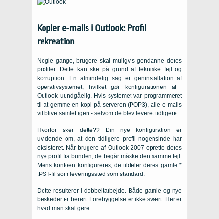
Kopier e-mails i Outlook: Profil
rekreation
Nogle gange, brugere skal muligvis gendanne deres
profiler. Dette kan ske på grund af tekniske fejl og
korruption. En almindelig sag er geninstallation af
operativsystemet, hvilket gør konfigurationen af ​​
Outlook uundgåelig. Hvis systemet var programmeret
til at gemme en kopi på serveren (POP3), alle e-mails
vil blive samlet igen - selvom de blev leveret tidligere.
Hvorfor sker dette?? Din nye konfiguration er
uvidende om, at den tidligere profil nogensinde har
eksisteret. Når brugere af Outlook 2007 oprette deres
nye profil fra bunden, de begår måske den samme fejl.
Mens kontoen konfigureres, de tildeler deres gamle *
.PST-fil som leveringssted som standard.
Dette resulterer i dobbeltarbejde. Både gamle og nye
beskeder er berørt. Forebyggelse er ikke svært. Her er
hvad man skal gøre.