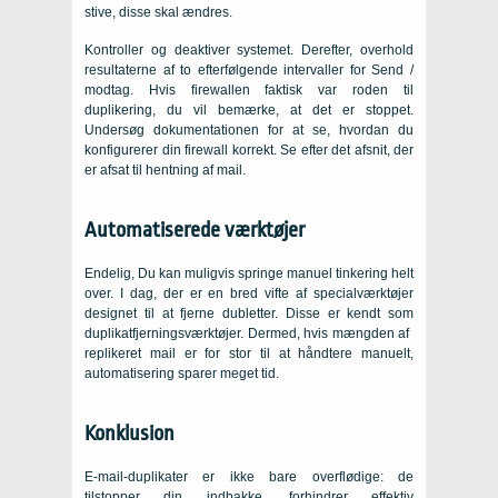
stive, disse skal ændres.
Kontroller og deaktiver systemet. Derefter, overhold
resultaterne af to efterfølgende intervaller for Send /
modtag. Hvis firewallen faktisk var roden til
duplikering, du vil bemærke, at det er stoppet.
Undersøg dokumentationen for at se, hvordan du
konfigurerer din firewall korrekt. Se efter det afsnit, der
er afsat til hentning af mail.
Automatiserede værktøjer
Endelig, Du kan muligvis springe manuel tinkering helt
over. I dag, der er en bred vifte af specialværktøjer
designet til at fjerne dubletter. Disse er kendt som
duplikatfjerningsværktøjer. Dermed, hvis mængden af ​​
replikeret mail er for stor til at håndtere manuelt,
automatisering sparer meget tid.
Konklusion
E-mail-duplikater er ikke bare overflødige: de
tilstopper din indbakke, forhindrer effektiv