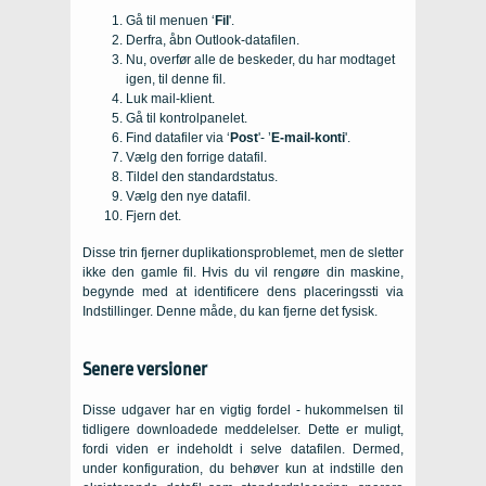
Gå til menuen ‘
Fil
'.
Derfra, åbn Outlook-datafilen.
Nu, overfør alle de beskeder, du har modtaget
igen, til denne fil.
Luk mail-klient.
Gå til kontrolpanelet.
Find datafiler via ‘
Post
'- ’
E-mail-konti
'.
Vælg den forrige datafil.
Tildel den standardstatus.
Vælg den nye datafil.
Fjern det.
Disse trin fjerner duplikationsproblemet, men de sletter
ikke den gamle fil. Hvis du vil rengøre din maskine,
begynde med at identificere dens placeringssti via
Indstillinger. Denne måde, du kan fjerne det fysisk.
Senere versioner
Disse udgaver har en vigtig fordel - hukommelsen til
tidligere downloadede meddelelser. Dette er muligt,
fordi viden er indeholdt i selve datafilen. Dermed,
under konfiguration, du behøver kun at indstille den