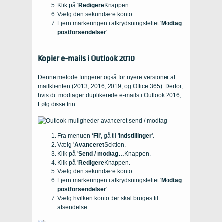
Klik på '
Redigere
Knappen.
Vælg den sekundære konto.
Fjern markeringen i afkrydsningsfeltet '
Modtag
postforsendelser
'.
Kopier e-mails i Outlook 2010
Denne metode fungerer også for nyere versioner af
mailklienten (2013, 2016, 2019, og Office 365). Derfor,
hvis du modtager duplikerede e-mails i Outlook 2016,
Følg disse trin.
Fra menuen ‘
Fil
', gå til '
Indstillinger
'.
Vælg '
Avanceret
Sektion.
Klik på '
Send / modtag…
Knappen.
Klik på '
Redigere
Knappen.
Vælg den sekundære konto.
Fjern markeringen i afkrydsningsfeltet '
Modtag
postforsendelser
'.
Vælg hvilken konto der skal bruges til
afsendelse.