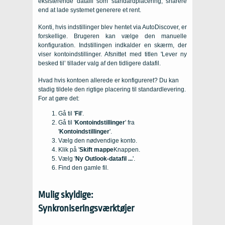
eksisterende datafil som standardplacering, snarere
end at lade systemet generere et rent.
Konti, hvis indstillinger blev hentet via AutoDiscover, er
forskellige. Brugeren kan vælge den manuelle
konfiguration. Indstillingen indkalder en skærm, der
viser kontoindstillinger. Afsnittet med titlen 'Lever ny
besked til’ tillader valg af den tidligere datafil.
Hvad hvis kontoen allerede er konfigureret? Du kan
stadig tildele den rigtige placering til standardlevering.
For at gøre det:
Gå til '
Fil
'.
Gå til '
Kontoindstillinger
' fra
'
Kontoindstillinger
'.
Vælg den nødvendige konto.
Klik på '
Skift mappe
Knappen.
Vælg '
Ny Outlook-datafil ...
'.
Find den gamle fil.
Mulig skyldige:
Synkroniseringsværktøjer