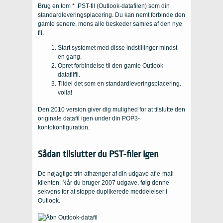
Brug en tom * .PST-fil (Outlook-datafilen) som din
standardleveringsplacering. Du kan nemt forbinde den
gamle senere, mens alle beskeder samles af den nye
fil.
Start systemet med disse indstillinger mindst
en gang.
Opret forbindelse til den gamle Outlook-
datafilfil.
Tildel det som en standardleveringsplacering.
voila!
Den 2010 version giver dig mulighed for at tilslutte den
originale datafil igen under din POP3-
kontokonfiguration.
Sådan tilslutter du PST-filer igen
De nøjagtige trin afhænger af din udgave af e-mail-
klienten. Når du bruger 2007 udgave, følg denne
sekvens for at stoppe duplikerede meddelelser i
Outlook.