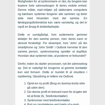
Muligheden for at synkronisere er stor, da brugere kan
kopiere hele adressebogen til deres mobile enhed.
Denne måde, mail-miljøer på stationære computere
og bærbare systemer fungerer alle sammen og deler
data med hinanden med det samme. En
førstegangsforbindelse kan være vanskelig, og det er
også en årsag til dobbeltarbejde.
Dette er uundgåeligt, hvis systemerne gemmer
detaljer for den samme person, men deres navn er
skrevet forskelligt. For eksempel, hvis 'John' på din
smartphone og 'John Smith' i Outlook henviser til den
samme person, synkronisering opretter et duplikat.
Hvordan skal systemet vide, at posterne er forbundet?
Derfor, inden du starter processen, ryd din adressebog
op. Det er naturligt for brugerne at gemme kontakter
kun ved fornavn. Dette er bundet til at resultere i
replikering. Oprydning er lettere via Outlook.
Opret en ny profil (Brug en dummy-konto eller
gå uden den).
Giv denne profil et relevant navn for at gøre det
let at finde (fx, Telefonkontakter).
Synkroniser med telefonkontakter.
Ryd op i kontakterne ved hjælp af e-mail-