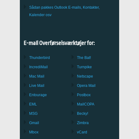
Sådan pakkes
Outlook
E-mails, Kontakter,
Kalender osv
E-mail Overførselsværktøjer for:
Thunderbird
The Bat!
IncrediMail
Turnpike
Mac Mail
Netscape
Live Mail
Opera Mail
Entourage
Postbox
EML
MailCOPA
MSG
Becky!
Gmail
Zimbra
Mbox
vCard