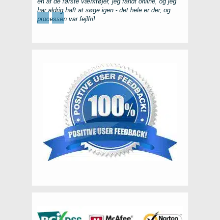
en af ​​de første værktøjer, jeg fandt online, og jeg
har aldrig haft at søge igen - det hele er der, og
←
→
processen var fejlfri!