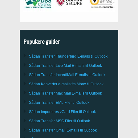
Populære guider
Sådan Transfer
Thunderbird
E-mails til Outlook
Sådan Transfer
Live Mail
E-mails til
Outlook
Sådan Transfer
IncrediMail
E-mails til
Outlook
Sådan Konverter e-mails fra
Mbox
til
Outlook
Sådan Transfer
Mac Mail
E-mails til
Outlook
Sådan Transfer
EML
Filer til
Outlook
Sådan importeres
vCard
Filer til
Outlook
Sådan Transfer
MSG
Filer til
Outlook
Sådan Transfer
Gmail
E-mails til
Outlook