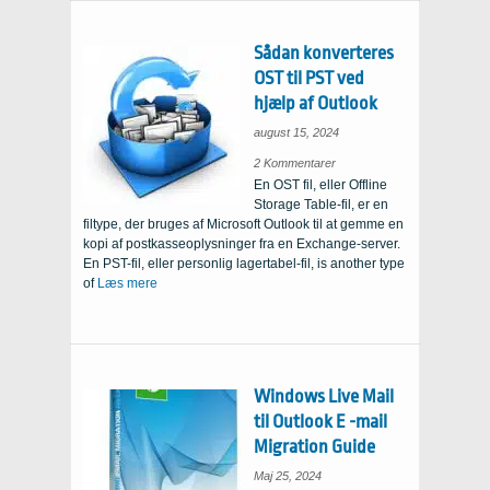
Sådan konverteres
OST til PST ved
hjælp af Outlook
august 15, 2024
om,
2 Kommentarer
hvordan
En OST fil, eller Offline
du
konverterer
Storage Table-fil, er en
OST
til
filtype, der bruges af Microsoft Outlook til at gemme en
PST
ved
kopi af postkasseoplysninger fra en Exchange-server.
hjælp
af
En PST-fil, eller personlig lagertabel-fil,
is another type
Outlook
of
Læs mere
Windows Live Mail
til Outlook E -mail
Migration Guide
Maj 25, 2024