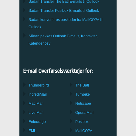
Sådan Transfer
The Bat!
E-mails til
Outlook
Sådan Transfer
Postbox
E-mails til Outlook
Sådan konverteres beskeder fra
MailCOPA
til
Outlook
Sådan pakkes
Outlook
E-mails, Kontakter,
Kalender osv
E-mail Overførselsværktøjer for:
Thunderbird
The Bat!
IncrediMail
Turnpike
Mac Mail
Netscape
Live Mail
Opera Mail
Entourage
Postbox
EML
MailCOPA