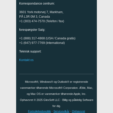
Korrespondance centrum:
3601 York motorvej 7, Markham,
PÅ L3R 0M 3, Canada
+1 (303) 474-7570 (Telefon / fax)
forespørgsler Salg:
+1 (888) 317-4868 (USA / Canada gratis)
+1 (647) 977-7769 (International)
Teknisk support:
Kontakt os
Microsoft®, Windows® og Outlook® er registrerede
varemærker tilhørende Microsoft® Corporation. Æble, Mac,
og Mac OS er varemærker tilhørende Apple, Inc.
Ophavsret © 2025
GlexSoft LLC
- Billig og pålidelig Software
for dig.
Fortrolighedspolitik
·
Servicevilkår
·
Ophavsret