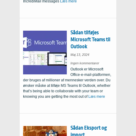
IncrediMail messages
Læs mere
Sådan tilføjes
Microsoft Teams til
Outlook
Maj 13, 2024
on
Ingen kommentarer
How
Outlook er Microsoft
to
add
Office-e-mail-platformen,
Microsoft
Teams
der bruges af millioner af mennesker verden over. Du
to
Outlook
ønsker måske at tilføje MS Teams til Outlook,
whether
that’s being able to collaborate with your team or
knowing you are getting the most out of
Læs mere
Sådan Eksport og
import