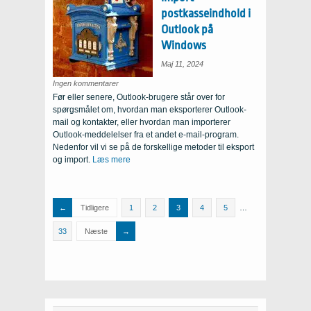
postkasseindhold i
Outlook på
Windows
Maj 11, 2024
til
Ingen kommentarer
at
Før eller senere, Outlook-brugere står over for
eksportere
og
spørgsmålet om, hvordan man eksporterer Outlook-
Import
postkasseindhold
mail og kontakter, eller hvordan man importerer
i
Outlook
Outlook-meddelelser fra et andet e-mail-program.
på
Windows
Nedenfor vil vi se på de forskellige metoder til eksport
og import.
Læs mere
Tidligere
1
2
3
4
5
…
33
Næste