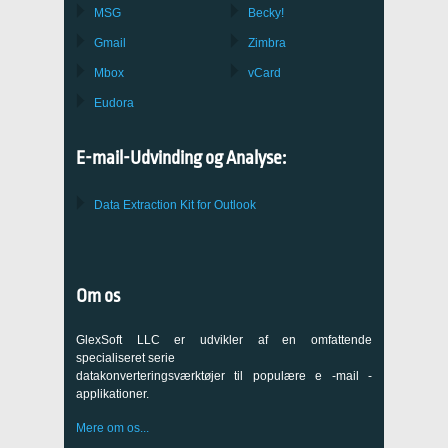
MSG
Becky!
Gmail
Zimbra
Mbox
vCard
Eudora
E-mail-Udvinding og Analyse:
Data Extraction Kit for Outlook
Om os
GlexSoft LLC er udvikler af en omfattende
specialiseret serie
datakonverteringsværktøjer til populære e -mail -
applikationer.
Mere om os...