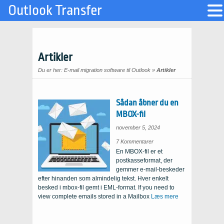
Outlook Transfer
Artikler
Du er her:
E-mail migration software til Outlook
»
Artikler
Sådan åbner du en
MBOX-fil
november 5, 2024
on
7 Kommentarer
How
En MBOX-fil er et
to
Open
postkasseformat, der
a
MBOX
gemmer e-mail-beskeder
File
efter hinanden som almindelig tekst. Hver enkelt
besked i mbox-fil gemt i EML-format.
If you need to
view complete emails stored in a Mailbox
Læs mere