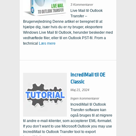
on
3 Kommentarer
Windows
Live Mail til Outlook
Live
Mail
Transfer –
to
Outlook
Brugervejledning Denne artikel er beregnet til at
Email
Migration
hjælpe dig, især hvis du er ny bruger, eksportere
Guide
Windows Live Mail til Outlook, herunder beskeder med
vedhæftede filer, eller til en Outlook PST-fil.
From a
technical
Læs mere
IncrediMail til OE
Classic
Maj 21, 2024
om
Ingen kommentarer
IncrediMail
IncrediMail til Outlook
til
OE
Transfer-software kan
Classic
også bruges til at migrere
til andre e-mail-klienter, som accepterer EML-formatet.
If you don’t want to use Microsoft Outlook you may use
IncrediMail to Outlook Transfer tool to export