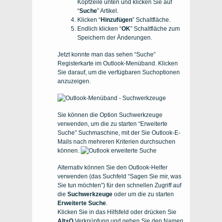
Kopfzeile unten und klicken Sie auf
“
Suche
” Artikel.
Klicken “
Hinzufügen
” Schaltfläche.
Endlich klicken “
OK
” Schaltfläche zum
Speichern der Änderungen.
Jetzt konnte man das sehen “Suche”
Registerkarte im Outlook-Menüband. Klicken
Sie darauf, um die verfügbaren Suchoptionen
anzuzeigen.
Sie können die Option Suchwerkzeuge
verwenden, um die zu starten “Erweiterte
Suche” Suchmaschine, mit der Sie Outlook-E-
Mails nach mehreren Kriterien durchsuchen
können.
Alternativ können Sie den Outlook-Helfer
verwenden (das Suchfeld “Sagen Sie mir, was
Sie tun möchten”) für den schnellen Zugriff auf
die
Suchwerkzeuge
oder um die zu starten
Erweiterte Suche
.
Klicken Sie in das Hilfsfeld oder drücken Sie
Alt+Q
Verknüpfung und geben Sie den Namen