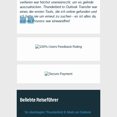
verlieren war höchst unerwünscht, um es gelinde
auszudrücken.
Thunderbird to Outlook Transfer
war
eines der ersten Tools, die ich online gefunden und
ich hatte nie um erneut zu suchen - es ist alles da,
←
→
und der Prozess war einwandfrei!
Beliebte Reiseführer
So übertragen
Thunderbird
E-Mails an Outlook