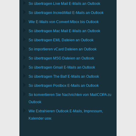
So übertragen
Live Mail
E-Mails an
Outlook
So übertragen
IncrediMail
E-Mails an
Outlook
Wie E-Mails von Convert
Mbox
bis
Outlook
So übertragen
Mac Mail
E-Mails an
Outlook
So übertragen
EML
Dateien an
Outlook
So importieren
vCard
Dateien an
Outlook
So übertragen
MSG
Dateien an
Outlook
So übertragen
Gmail
E-Mails an
Outlook
So übertragen
The Bat!
E-Mails an
Outlook
So übertragen
Postbox
E-Mails an Outlook
So konvertieren Sie Nachrichten von
MailCOPA
zu
Outlook
Wie Extrahieren
Outlook
E-Mails, Impressum,
Kalender usw.