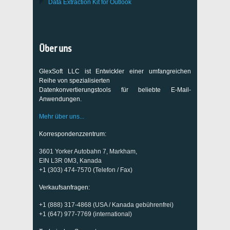
Data Extraction Kit for Outlook
Über uns
GlexSoft LLC ist Entwickler einer umfangreichen
Reihe von spezialisierten
Datenkonvertierungstools für beliebte E-Mail-
Anwendungen.
Mehr über uns...
Korrespondenzzentrum:
3601 Yorker Autobahn 7, Markham,
EIN L3R 0M3, Kanada
+1 (303) 474-7570 (Telefon / Fax)
Verkaufsanfragen:
+1 (888) 317-4868 (USA / Kanada gebührenfrei)
+1 (647) 977-7769 (international)