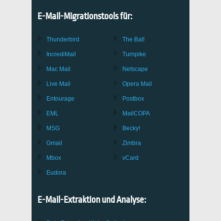
E-Mail-Migrationstools für:
Thunderbird
The Bat!
IncrediMail
Turnpike
Mac Mail
Netscape
Live Mail
Opera Mail
Entourage
Postbox
EML
MailCOPA
MSG
Becky!
Gmail
Zimbra
Mbox
vCard
Eudora
E-Mail-Extraktion und Analyse: