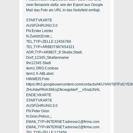
zwei Beispiele dafür, wie der Export aus Google
Mail das Foto als URL in das Notizfeld einfügt.
START:VKARTE
AUSFÜHRUNG:3.0
FN:Erster Letzter
N:Zuletzt;Erste;;;
TEL;TYP=ZELLE:12456789
TEL;TYP=ARBEIT:987654321
ADR;TYP=ARBEIT:;;9 Straße;Stadt,
Dorf;;12345;;Straßenname
9\n12345 Stadt
item1.ORG:Contoso
item1.X-ABLabel:
HINWEIS:Foto:
https\
://lh3.googleusercontent.com/contacts/AKUYANT6tTFxf1YE0l
ZHc4dwFRnh36EojOkcwgpIdeF__n5nqUNAL
ENDE:VKARTE
START:VKARTE
AUSFÜHRUNG:3.0
FN:Peter Grün
N:Grün;Petrus;;;
EMAIL;TYP=INTERNET:adresse1@firma.com
EMAIL;TYP=INTERNET:adresse2@firma.com
TEL;TYP=ZELLE:123456