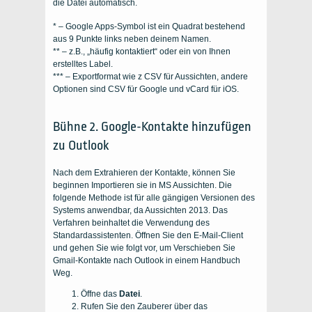
die Datei automatisch.
* – Google Apps-Symbol ist
ein Quadrat bestehend
aus 9 Punkte links neben deinem Namen.
** – z.B., „häufig kontaktiert“ oder ein von Ihnen
erstelltes Label.
*** – Exportformat wie z
CSV für
Aussichten
, andere
Optionen sind CSV für Google und vCard für iOS.
Bühne 2.
Google-Kontakte hinzufügen
zu Outlook
Nach dem Extrahieren der Kontakte, können Sie
beginnen
Importieren
sie in MS
Aussichten
. Die
folgende Methode ist für alle gängigen Versionen des
Systems anwendbar, da
Aussichten 2013
. Das
Verfahren beinhaltet die Verwendung des
Standardassistenten. Öffnen Sie den E-Mail-Client
und gehen Sie wie folgt vor, um
Verschieben Sie
Gmail-Kontakte nach Outlook
in einem
Handbuch
Weg.
Öffne das
Datei
.
Rufen Sie den Zauberer über das