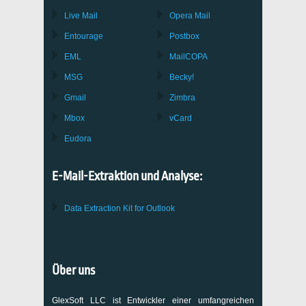
Live Mail
Opera Mail
Entourage
Postbox
EML
MailCOPA
MSG
Becky!
Gmail
Zimbra
Mbox
vCard
Eudora
E-Mail-Extraktion und Analyse:
Data Extraction Kit for Outlook
Über uns
GlexSoft LLC ist Entwickler einer umfangreichen