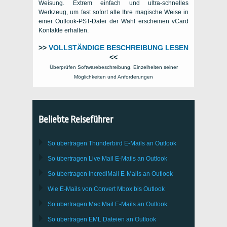
Weisung. Extrem einfach und ultra-schnelles
Werkzeug, um fast sofort alle Ihre magische Weise in
einer Outlook-PST-Datei der Wahl erscheinen vCard
Kontakte erhalten.
>>
VOLLSTÄNDIGE BESCHREIBUNG LESEN
<<
Überprüfen Softwarebeschreibung, Einzelheiten seiner
Möglichkeiten und Anforderungen
Beliebte Reiseführer
So übertragen
Thunderbird
E-Mails an Outlook
So übertragen
Live Mail
E-Mails an
Outlook
So übertragen
IncrediMail
E-Mails an
Outlook
Wie E-Mails von Convert
Mbox
bis
Outlook
So übertragen
Mac Mail
E-Mails an
Outlook
So übertragen
EML
Dateien an
Outlook