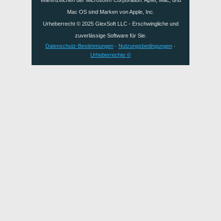
Warenzeichen der Microsoft® Corporation. Apfel, Mac, und
Mac OS sind Marken von Apple, Inc.
Urheberrecht © 2025
GlexSoft LLC
- Erschwingliche und
zuverlässige Software für Sie.
Datenschutz-Bestimmungen
·
Nutzungsbedingungen
·
Urheberrechte ©