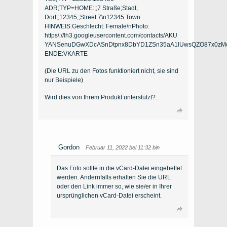
ADR;TYP=HOME:;;7 Straße;Stadt,
Dorf;;12345;;
Street 7\n12345 Town
HINWEIS:Geschlecht:
Female\nPhoto
:
https\
://lh3.googleusercontent.com/contacts/AKU
YANSenuDGwXDcASnDtpnx8DbYD1ZSn35aA1lUwsQZO87x0zM
ENDE:VKARTE
(Die URL zu den Fotos funktioniert nicht, sie sind
nur Beispiele)
Wird dies von Ihrem Produkt unterstützt?.
Gordon
Februar 11, 2022 bei 11:32 bin
Das Foto sollte in die vCard-Datei eingebettet
werden. Andernfalls erhalten Sie die URL
oder den Link immer so, wie sie/er in Ihrer
ursprünglichen vCard-Datei erscheint.