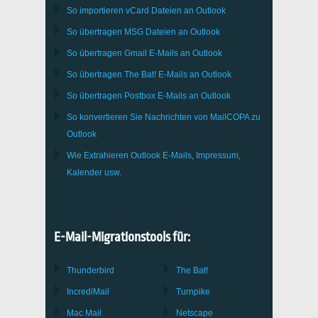
So importieren
vCard
Dateien an
Outlook
So übertragen
MSG
Dateien an
Outlook
So übertragen
Gmail
E-Mails an
Outlook
So übertragen
The Bat!
E-Mails an
Outlook
So übertragen
Postbox
E-Mails an Outlook
So konvertieren Sie Nachrichten von
MailCOPA
zu
Outlook
Wie Extrahieren
Outlook
E-Mails, Impressum,
Kalender usw.
E-Mail-Migrationstools für:
Thunderbird
The Bat!
IncrediMail
Turnpike
Mac Mail
Netscape