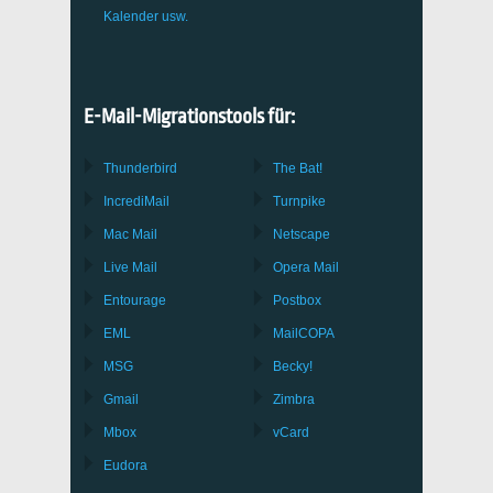
Kalender usw.
E-Mail-Migrationstools für:
Thunderbird
The Bat!
IncrediMail
Turnpike
Mac Mail
Netscape
Live Mail
Opera Mail
Entourage
Postbox
EML
MailCOPA
MSG
Becky!
Gmail
Zimbra
Mbox
vCard
Eudora