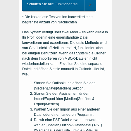
Schalten Sie alle Funktionen frei
* Die kostenlose Testversion konvertiert eine
begrenzte Anzahl von Nachrichten
Das System verfügt über zwei Modi – es kann direkt in
Ihr Profil oder in eine eigenständige Datei
konvertieren und exportieren. Die erste Methode wird
von Gmail nicht offiziell unterstützt, funktioniert aber
bei einigen Benutzern. Wenn das System die Ordner
nach dem Importieren von MBOX-Dateien nicht
wiederherstellen kann, Erstellen Sie eine separate
Datei und öffnen Sie sie manuell in Outlook. Hier ist,
wie.
Starten Sie Outlook und öffnen Sie das
[Medien]Datei[/Medien] Sektion.
Starten Sie den Assistenten für den
Import/Export über [Medien]Geöffnet &
Export[/Medien].
Wählen Sie den Import aus einer anderen
Datei oder einem anderen Programm.
Da wir eine PST-Datei verwenden werden,
wählen [Medien]Outlook-Datendatei (.PST)
[/Medien] aus der Liste, um die E-Mail zu