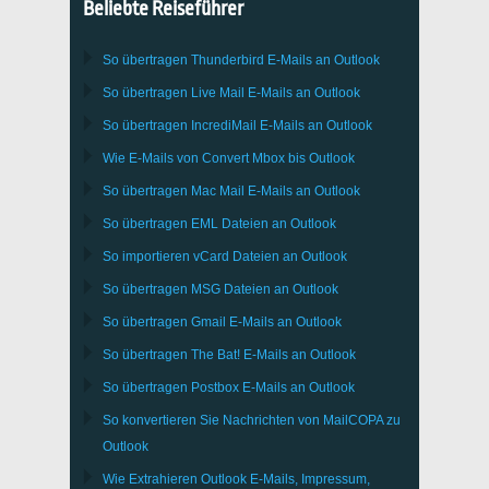
Beliebte Reiseführer
So übertragen
Thunderbird
E-Mails an Outlook
So übertragen
Live Mail
E-Mails an
Outlook
So übertragen
IncrediMail
E-Mails an
Outlook
Wie E-Mails von Convert
Mbox
bis
Outlook
So übertragen
Mac Mail
E-Mails an
Outlook
So übertragen
EML
Dateien an
Outlook
So importieren
vCard
Dateien an
Outlook
So übertragen
MSG
Dateien an
Outlook
So übertragen
Gmail
E-Mails an
Outlook
So übertragen
The Bat!
E-Mails an
Outlook
So übertragen
Postbox
E-Mails an Outlook
So konvertieren Sie Nachrichten von
MailCOPA
zu
Outlook
Wie Extrahieren
Outlook
E-Mails, Impressum,