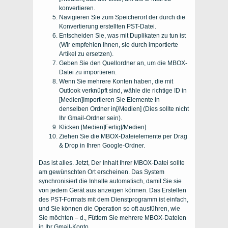
konvertieren.
Navigieren Sie zum Speicherort der durch die
Konvertierung erstellten PST-Datei.
Entscheiden Sie, was mit Duplikaten zu tun ist
(Wir empfehlen Ihnen, sie durch importierte
Artikel zu ersetzen).
Geben Sie den Quellordner an, um die MBOX-
Datei zu importieren.
Wenn Sie mehrere Konten haben, die mit
Outlook verknüpft sind, wähle die richtige ID in
[Medien]Importieren Sie Elemente in
denselben Ordner in[/Medien] (Dies sollte nicht
Ihr Gmail-Ordner sein).
Klicken [Medien]Fertig[/Medien].
Ziehen Sie die MBOX-Dateielemente per Drag
& Drop in Ihren Google-Ordner.
Das ist alles. Jetzt, Der Inhalt Ihrer MBOX-Datei sollte
am gewünschten Ort erscheinen. Das System
synchronisiert die Inhalte automatisch, damit Sie sie
von jedem Gerät aus anzeigen können. Das Erstellen
des PST-Formats mit dem Dienstprogramm ist einfach,
und Sie können die Operation so oft ausführen, wie
Sie möchten – d., Füttern Sie mehrere MBOX-Dateien
in Ihr Gmail-Konto.