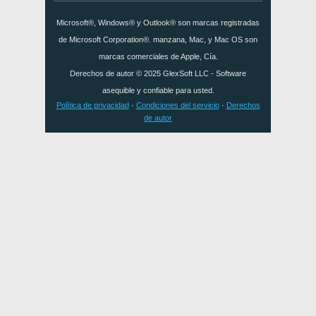
Microsoft®, Windows® y Outlook® son marcas registradas
de Microsoft Corporation®. manzana, Mac, y Mac OS son
marcas comerciales de Apple, Cía.
Derechos de autor © 2025
GlexSoft LLC
- Software
asequible y confiable para usted.
Política de privacidad
·
Condiciones del servicio
·
Derechos
de autor