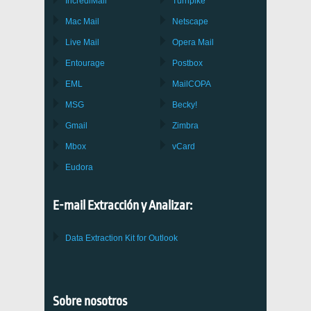
IncrediMail
Turnpike
Mac Mail
Netscape
Live Mail
Opera Mail
Entourage
Postbox
EML
MailCOPA
MSG
Becky!
Gmail
Zimbra
Mbox
vCard
Eudora
E-mail Extracción y Analizar:
Data Extraction Kit for Outlook
Sobre nosotros