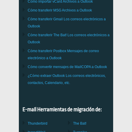
Cómo importar
vCard
Archivos a
Outlook
Cómo transferir
MSG
Archivos a
Outlook
Cómo transferir
Gmail
Los correos electrónicos a
Outlook
Cómo transferir
The Bat!
Los correos electrónicos a
Outlook
Cómo transferir
Postbox
Mensajes de correo
electrónico a Outlook
Cómo convertir mensajes de
MailCOPA
a Outlook
¿Cómo extraer
Outlook
Los correos electrónicos,
contactos, Calendario, etc.
E-mail Herramientas de migración de:
Thunderbird
The Bat!