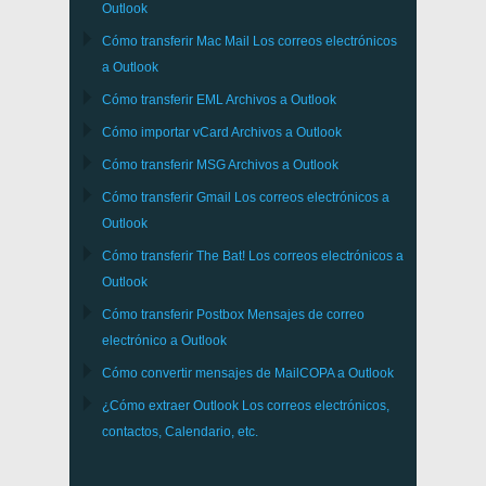
Outlook
Cómo transferir
Mac Mail
Los correos electrónicos
a
Outlook
Cómo transferir
EML
Archivos a
Outlook
Cómo importar
vCard
Archivos a
Outlook
Cómo transferir
MSG
Archivos a
Outlook
Cómo transferir
Gmail
Los correos electrónicos a
Outlook
Cómo transferir
The Bat!
Los correos electrónicos a
Outlook
Cómo transferir
Postbox
Mensajes de correo
electrónico a Outlook
Cómo convertir mensajes de
MailCOPA
a Outlook
¿Cómo extraer
Outlook
Los correos electrónicos,
contactos, Calendario, etc.