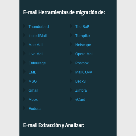
E-mail Herramientas de migración de:
Thunderbird
The Bat!
IncrediMail
Turnpike
Mac Mail
Netscape
Live Mail
Opera Mail
Entourage
Postbox
EML
MailCOPA
MSG
Becky!
Gmail
Zimbra
Mbox
vCard
Eudora
E-mail Extracción y Analizar: