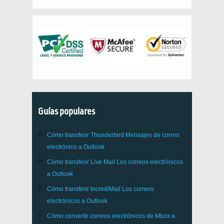
Guías populares
Cómo transferir
Thunderbird
Mensajes de correo
electrónico a Outlook
Cómo transferir
Live Mail
Los correos electrónicos
a
Outlook
Cómo transferir
IncrediMail
Los correos
electrónicos a
Outlook
Cómo convertir correos electrónicos de
Mbox
a