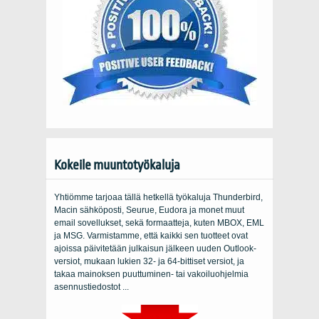
Kokeile muuntotyökaluja
Yhtiömme tarjoaa tällä hetkellä työkaluja Thunderbird,
Macin sähköposti, Seurue, Eudora ja monet muut
email sovellukset, sekä formaatteja, kuten MBOX, EML
ja MSG. Varmistamme, että kaikki sen tuotteet ovat
ajoissa päivitetään julkaisun jälkeen uuden Outlook-
versiot, mukaan lukien 32- ja 64-bittiset versiot, ja
takaa mainoksen puuttuminen- tai vakoiluohjelmia
asennustiedostot ...