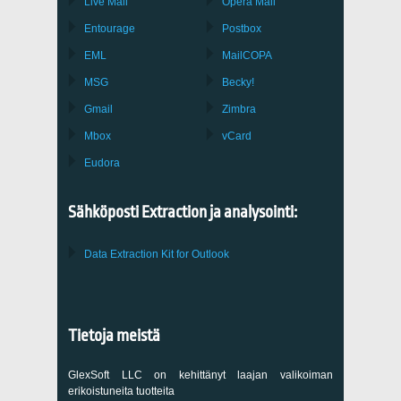
Live Mail
Opera Mail
Entourage
Postbox
EML
MailCOPA
MSG
Becky!
Gmail
Zimbra
Mbox
vCard
Eudora
Sähköposti Extraction ja analysointi:
Data Extraction Kit for Outlook
Tietoja meistä
GlexSoft LLC on kehittänyt laajan valikoiman
erikoistuneita tuotteita