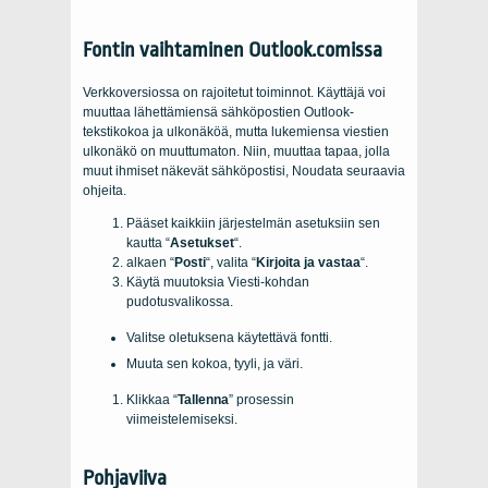
Fontin vaihtaminen Outlook.comissa
Verkkoversiossa on rajoitetut toiminnot. Käyttäjä voi
muuttaa lähettämiensä sähköpostien Outlook-
tekstikokoa ja ulkonäköä, mutta lukemiensa viestien
ulkonäkö on muuttumaton. Niin, muuttaa tapaa, jolla
muut ihmiset näkevät sähköpostisi, Noudata seuraavia
ohjeita.
Pääset kaikkiin järjestelmän asetuksiin sen
kautta “
Asetukset
“.
alkaen “
Posti
“, valita “
Kirjoita ja vastaa
“.
Käytä muutoksia Viesti-kohdan
pudotusvalikossa.
Valitse oletuksena käytettävä fontti.
Muuta sen kokoa, tyyli, ja väri.
Klikkaa “
Tallenna
” prosessin
viimeistelemiseksi.
Pohjaviiva