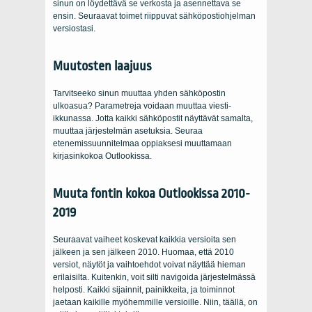
sinun on löydettävä se verkosta ja asennettava se
ensin. Seuraavat toimet riippuvat sähköpostiohjelman
versiostasi.
Muutosten laajuus
Tarvitseeko sinun muuttaa yhden sähköpostin
ulkoasua? Parametreja voidaan muuttaa viesti-
ikkunassa. Jotta kaikki sähköpostit näyttävät samalta,
muuttaa järjestelmän asetuksia. Seuraa
etenemissuunnitelmaa oppiaksesi muuttamaan
kirjasinkokoa Outlookissa.
Muuta fontin kokoa Outlookissa 2010-
2019
Seuraavat vaiheet koskevat kaikkia versioita sen
jälkeen ja sen jälkeen 2010. Huomaa, että 2010
versiot, näytöt ja vaihtoehdot voivat näyttää hieman
erilaisilta. Kuitenkin, voit silti navigoida järjestelmässä
helposti. Kaikki sijainnit, painikkeita, ja toiminnot
jaetaan kaikille myöhemmille versioille. Niin, täällä, on