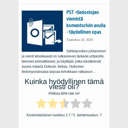
PST -tiedostojen
viemistä
komentorivin avulla
- täydellinen opas
Toukokuu 19, 2025
Sähköpostien johtaminen
ja vienti tehokkaasti on ratkaisevan tärkeää yrityksille,
tekniset ammattilaiset, ja käyttäjät, jotka käsittelevät
suuria määriä Outlook -tietoja. Outlookin
tiedonpoistosarja tarjoaa tehokkaan ratkaisun…
Kuinka hyödyllinen tämä
viesti oli?
Klikkaa tähti rate se!
Keskimääräinen luokitus
2.7
/ 5. ääntenlaskun:
7