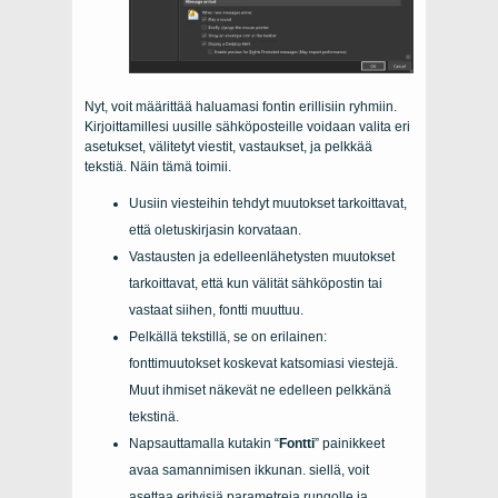
Nyt, voit määrittää haluamasi fontin erillisiin ryhmiin.
Kirjoittamillesi uusille sähköposteille voidaan valita eri
asetukset, välitetyt viestit, vastaukset, ja pelkkää
tekstiä. Näin tämä toimii.
Uusiin viesteihin tehdyt muutokset tarkoittavat,
että oletuskirjasin korvataan.
Vastausten ja edelleenlähetysten muutokset
tarkoittavat, että kun välität sähköpostin tai
vastaat siihen, fontti muuttuu.
Pelkällä tekstillä, se on erilainen:
fonttimuutokset koskevat katsomiasi viestejä.
Muut ihmiset näkevät ne edelleen pelkkänä
tekstinä.
Napsauttamalla kutakin “
Fontti
” painikkeet
avaa samannimisen ikkunan. siellä, voit
asettaa erityisiä parametreja rungolle ja