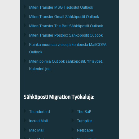
Miten Transfer
MSG
Tiedostot
Outlook
Miten Transfer
Gmail
Sähköpostit
Outlook
Miten Transfer
The Bat!
Sähköpostit
Outlook
Miten Transfer
Postbox
Sähköpostit Outlook
Kuinka muuntaa viestejä kohteesta
MailCOPA
Outlook
Miten poimia
Outlook
sähköpostit, Yhteydet,
Kalenteri jne
Sähköposti Migration Työkaluja:
Thunderbird
The Bat!
IncrediMail
Turnpike
Mac Mail
Netscape