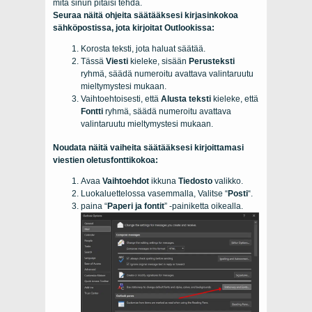
mitä sinun pitäisi tehdä.
Seuraa näitä ohjeita säätääksesi kirjasinkokoa
sähköpostissa, jota kirjoitat Outlookissa:
Korosta teksti, jota haluat säätää.
Tässä
Viesti
kieleke, sisään
Perusteksti
ryhmä, säädä numeroitu avattava valintaruutu
mieltymystesi mukaan.
Vaihtoehtoisesti, että
Alusta teksti
kieleke, että
Fontti
ryhmä, säädä numeroitu avattava
valintaruutu mieltymystesi mukaan.
Noudata näitä vaiheita säätääksesi kirjoittamasi
viestien oletusfonttikokoa:
Avaa
Vaihtoehdot
ikkuna
Tiedosto
valikko.
Luokaluettelossa vasemmalla, Valitse “
Posti
“.
paina “
Paperi ja fontit
” -painiketta oikealla.