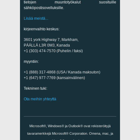
tietojen muuntotyökalut suosituille
sähköpostisovelluksille.
Lisää meistä...
kirjeenvaihto keskus:
3601 york Highway 7, Markham,
PÄÄLLÄ L3R 0M3, Kanada
+1 (303) 474-7570 (Puhelin / faksi)
myyntiin:
+1 (888) 317-4868 (USA / Kanada maksuton)
+1 (647) 977-7769 (kansainvälinen)
Tekninen tuki:
Ota meihin yhteyttä
Microsoft®, Windows® ja Outlook® ovat rekisteröityjä
tavaramerkkejä Microsoft® Corporation. Omena, mac, ja