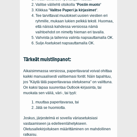
Valitse välilehti otsikolla “
Postin muoto
“
Klikkaa “
Valitse Paperi ja kirjasimet
“.
Tee tarvittavat muutokset uusien viestien eri
ryhmille, mukaan lukien pelkkä teksti. Huomaa,
että näissä kahdessa versiossa nämä
vaihtoehdot on nimetty hieman eri tavalla.
Vahvista ja tallenna valinta napsauttamalla OK.
Sulje Asetukset napsauttamalla OK.
Tärkeät muistiinpanot:
Aikaisimmassa versiossa, paperitavarat voivat ohittaa
kaikki manuaalisesti valitsemasi fontit. Näin tapahtuu,
jos ”Käytä tätä paperitavaraa oletuksena” on valittuna.
On kaksi tapaa suurentaa Outlook-kirjasinta, tai
muokata sen väliä, väri-, tai tyyli:
muuttaa paperitavaraa, tai
Jätä se huomiotta.
Joskus, järjestelmä ei sovella väriasetuksiasi
vastaamiseen ja edelleenlähetykseen.
Oletusallekirjoituksen määrittäminen on mahdollinen
ratkaisu.