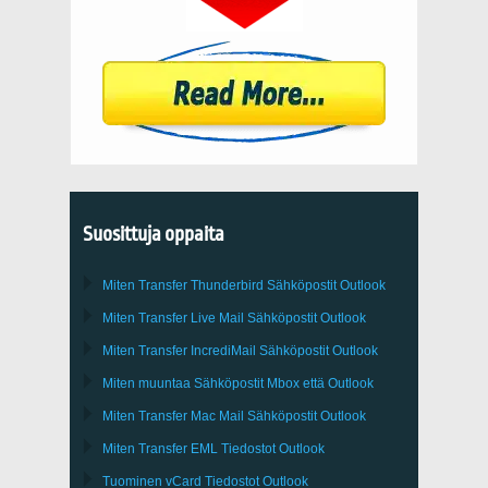
Suosittuja oppaita
Miten Transfer
Thunderbird
Sähköpostit Outlook
Miten Transfer
Live Mail
Sähköpostit
Outlook
Miten Transfer
IncrediMail
Sähköpostit
Outlook
Miten muuntaa Sähköpostit
Mbox
että
Outlook
Miten Transfer
Mac Mail
Sähköpostit
Outlook
Miten Transfer
EML
Tiedostot
Outlook
Tuominen
vCard
Tiedostot
Outlook