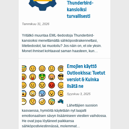
Thunderbird-
kansioiksi
turvallisesti
Tammikuu 31, 2026
Yritätkö muuntaa EML-tiedostoja Thunderbird-
kansioiksi menettämättä sähköpostirakennettasi,
liitetiedostot, tai muotoilu? Jos näin on, et ole yksin.
Monet ihmiset kohtaavat saman haasteen, kun…
Emojien käyttö
Outlookissa: Tuetut
versiot & Kuinka
lisätä ne
Syyskuu 3, 2025
Lähettäjien suosion
kasvaessa, hymiöitä käytetään nyt laajalti
emotionaalisen sävyn lisäämiseen viestien vaihdossa.
He ovat jopa löytäneet paikkansa
sähköpostiviestinnässä, molemmat…