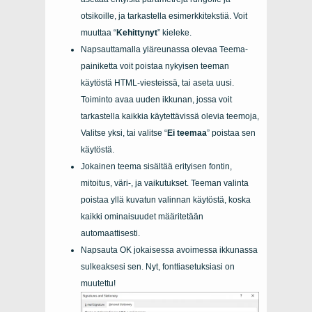
otsikoille, ja tarkastella esimerkkitekstiä. Voit
muuttaa “
Kehittynyt
” kieleke.
Napsauttamalla yläreunassa olevaa Teema-
painiketta voit poistaa nykyisen teeman
käytöstä HTML-viesteissä, tai aseta uusi.
Toiminto avaa uuden ikkunan, jossa voit
tarkastella kaikkia käytettävissä olevia teemoja,
Valitse yksi, tai valitse “
Ei teemaa
” poistaa sen
käytöstä.
Jokainen teema sisältää erityisen fontin,
mitoitus, väri-, ja vaikutukset. Teeman valinta
poistaa yllä kuvatun valinnan käytöstä, koska
kaikki ominaisuudet määritetään
automaattisesti.
Napsauta OK jokaisessa avoimessa ikkunassa
sulkeaksesi sen. Nyt, fonttiasetuksiasi on
muutettu!