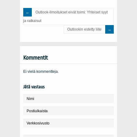
Outlook-ilmoitukset eivät toimi: Yhteiset syyt
ja ratkaisut
Outlookin estetty liite
Kommentit
Ei vielä kommentteja.
Jätä vastaus