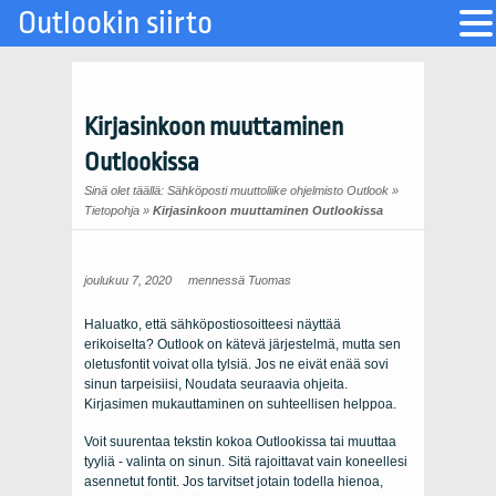
Outlookin siirto
Kirjasinkoon muuttaminen
Outlookissa
Sinä olet täällä:
Sähköposti muuttoliike ohjelmisto Outlook
»
Tietopohja
»
Kirjasinkoon muuttaminen Outlookissa
joulukuu 7, 2020
mennessä
Tuomas
Haluatko, että sähköpostiosoitteesi näyttää
erikoiselta? Outlook on kätevä järjestelmä, mutta sen
oletusfontit voivat olla tylsiä. Jos ne eivät enää sovi
sinun tarpeisiisi, Noudata seuraavia ohjeita.
Kirjasimen mukauttaminen on suhteellisen helppoa.
Voit suurentaa tekstin kokoa Outlookissa tai muuttaa
tyyliä - valinta on sinun. Sitä rajoittavat vain koneellesi
asennetut fontit. Jos tarvitset jotain todella hienoa,