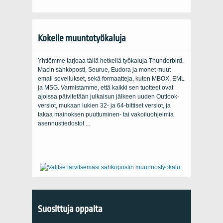
Kokeile muuntotyökaluja
Yhtiömme tarjoaa tällä hetkellä työkaluja Thunderbird,
Macin sähköposti, Seurue, Eudora ja monet muut
email sovellukset, sekä formaatteja, kuten MBOX, EML
ja MSG. Varmistamme, että kaikki sen tuotteet ovat
ajoissa päivitetään julkaisun jälkeen uuden Outlook-
versiot, mukaan lukien 32- ja 64-bittiset versiot, ja
takaa mainoksen puuttuminen- tai vakoiluohjelmia
asennustiedostot ...
Suosittuja oppaita