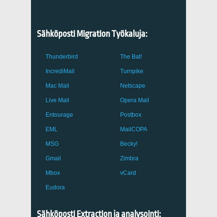
Sähköposti Migration Työkaluja:
Thunderbird
The Bat!
IncrediMail
Turnpike
Mac Mail
Netscape
Live Mail
Opera Mail
Entourage
Postbox
EML
MailCOPA
MSG
Becky!
Gmail
Zimbra
Mbox
vCard
Eudora
Sähköposti Extraction ja analysointi: