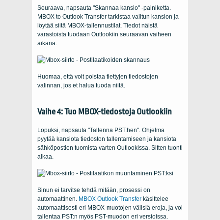
Seuraava, napsauta "Skannaa kansio" -painiketta.
MBOX to Outlook Transfer tarkistaa valitun kansion ja
löytää siitä MBOX-tallennustilat. Tiedot näistä
varastoista tuodaan Outlookiin seuraavan vaiheen
aikana.
Huomaa, että voit poistaa tiettyjen tiedostojen
valinnan, jos et halua tuoda niitä.
Vaihe 4: Tuo MBOX-tiedostoja Outlookiin
Lopuksi, napsauta "Tallenna PST:hen". Ohjelma
pyytää kansiota tiedoston tallentamiseen ja kansiota
sähköpostien tuomista varten Outlookissa. Sitten tuonti
alkaa.
Sinun ei tarvitse tehdä mitään, prosessi on
automaattinen.
MBOX Outlook Transfer
käsittelee
automaattisesti eri MBOX-muotojen välisiä eroja, ja voi
tallentaa PST:n myös PST-muodon eri versioissa.