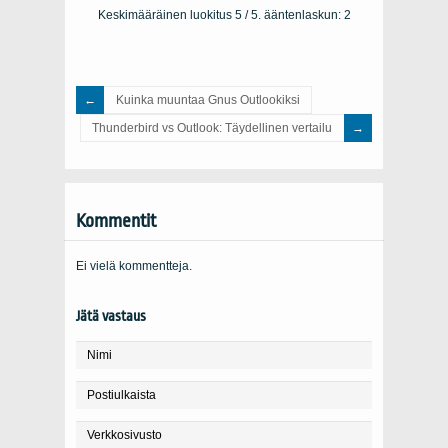
Keskimääräinen luokitus
5
/ 5. ääntenlaskun:
2
Kuinka muuntaa Gnus Outlookiksi
Thunderbird vs Outlook: Täydellinen vertailu
Kommentit
Ei vielä kommentteja.
Jätä vastaus