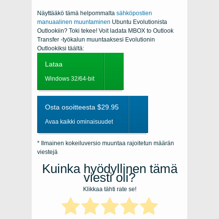
Näyttääkö tämä helpommalta
sähköpostien
manuaalinen muuntaminen
Ubuntu Evolutionista
Outlookiin? Toki tekee! Voit ladata MBOX to Outlook
Transfer -työkalun muuntaaksesi Evolutionin
Outlookiksi täältä:
Lataa
Windows 32/64-bit
Osta osoitteesta $29.95
Avaa kaikki ominaisuudet
* Ilmainen kokeiluversio muuntaa rajoitetun määrän
viestejä
Kuinka hyödyllinen tämä
viesti oli?
Klikkaa tähti rate se!