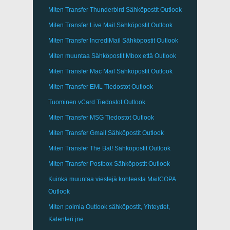
Miten Transfer
Thunderbird
Sähköpostit Outlook
Miten Transfer
Live Mail
Sähköpostit
Outlook
Miten Transfer
IncrediMail
Sähköpostit
Outlook
Miten muuntaa Sähköpostit
Mbox
että
Outlook
Miten Transfer
Mac Mail
Sähköpostit
Outlook
Miten Transfer
EML
Tiedostot
Outlook
Tuominen
vCard
Tiedostot
Outlook
Miten Transfer
MSG
Tiedostot
Outlook
Miten Transfer
Gmail
Sähköpostit
Outlook
Miten Transfer
The Bat!
Sähköpostit
Outlook
Miten Transfer
Postbox
Sähköpostit Outlook
Kuinka muuntaa viestejä kohteesta
MailCOPA
Outlook
Miten poimia
Outlook
sähköpostit, Yhteydet,
Kalenteri jne