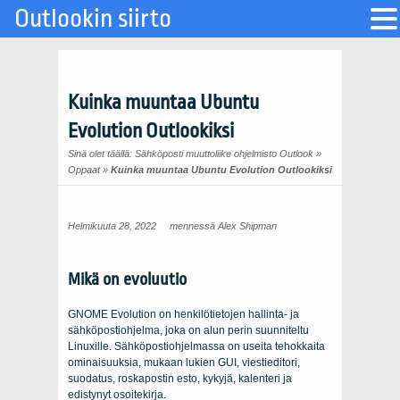
Outlookin siirto
Kuinka muuntaa Ubuntu
Evolution Outlookiksi
Sinä olet täällä:
Sähköposti muuttoliike ohjelmisto Outlook
»
Oppaat
»
Kuinka muuntaa Ubuntu Evolution Outlookiksi
Helmikuuta 28, 2022
mennessä
Alex Shipman
Mikä on evoluutio
GNOME Evolution on henkilötietojen hallinta- ja
sähköpostiohjelma, joka on alun perin suunniteltu
Linuxille. Sähköpostiohjelmassa on useita tehokkaita
ominaisuuksia, mukaan lukien GUI, viestieditori,
suodatus, roskapostin esto, kykyjä, kalenteri ja
edistynyt osoitekirja.