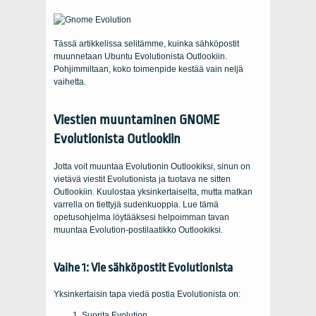
Tässä artikkelissa selitämme, kuinka sähköpostit
muunnetaan Ubuntu Evolutionista Outlookiin.
Pohjimmiltaan, koko toimenpide kestää vain neljä
vaihetta.
Viestien muuntaminen GNOME
Evolutionista Outlookiin
Jotta voit muuntaa Evolutionin Outlookiksi, sinun on
vietävä viestit Evolutionista ja tuotava ne sitten
Outlookiin. Kuulostaa yksinkertaiselta, mutta matkan
varrella on tiettyjä sudenkuoppia. Lue tämä
opetusohjelma löytääksesi helpoimman tavan
muuntaa Evolution-postilaatikko Outlookiksi.
Vaihe 1: Vie sähköpostit Evolutionista
Yksinkertaisin tapa viedä postia Evolutionista on:
Suorita Evolution.