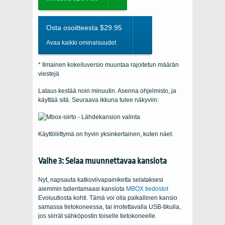
Osta osoitteesta $29.95
Avaa kaikki ominaisuudet
* Ilmainen kokeiluversio muuntaa rajoitetun määrän
viestejä
Lataus kestää noin minuutin. Asenna ohjelmisto, ja
käyttää sitä. Seuraava ikkuna tulee näkyviin:
Käyttöliittymä on hyvin yksinkertainen, kuten näet.
Vaihe 3: Selaa muunnettavaa kansiota
Nyt, napsauta katkoviivapainiketta selataksesi
aiemmin tallentamaasi kansiota
MBOX tiedostot
Evoluutiosta kohti. Tämä voi olla paikallinen kansio
samassa tietokoneessa, tai irrotettavalla USB-tikulla,
jos siirrät sähköpostin toiselle tietokoneelle.