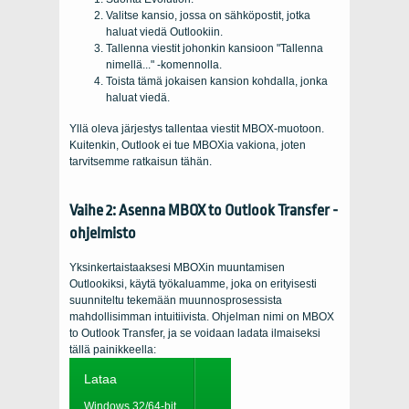
Valitse kansio, jossa on sähköpostit, jotka
haluat viedä Outlookiin.
Tallenna viestit johonkin kansioon "Tallenna
nimellä..." -komennolla.
Toista tämä jokaisen kansion kohdalla, jonka
haluat viedä.
Yllä oleva järjestys tallentaa viestit MBOX-muotoon.
Kuitenkin, Outlook ei tue MBOXia vakiona, joten
tarvitsemme ratkaisun tähän.
Vaihe 2: Asenna MBOX to Outlook Transfer -
ohjelmisto
Yksinkertaistaaksesi MBOXin muuntamisen
Outlookiksi, käytä työkaluamme, joka on erityisesti
suunniteltu tekemään muunnosprosessista
mahdollisimman intuitiivista. Ohjelman nimi on MBOX
to Outlook Transfer, ja se voidaan ladata ilmaiseksi
tällä painikkeella:
Lataa
Windows 32/64-bit