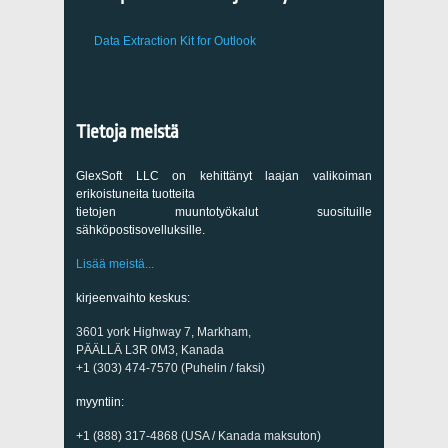
Data Extraction Kit for Outlook
Tietoja meistä
GlexSoft LLC on kehittänyt laajan valikoiman
erikoistuneita tuotteita
tietojen muuntotyökalut suosituille
sähköpostisovelluksille.
Lisää meistä...
kirjeenvaihto keskus:
3601 york Highway 7, Markham,
PÄÄLLÄ L3R 0M3, Kanada
+1 (303) 474-7570 (Puhelin / faksi)
myyntiin:
+1 (888) 317-4868 (USA / Kanada maksuton)