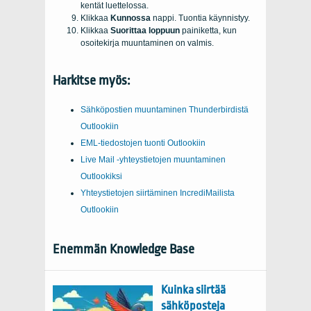
kentät luettelossa.
Klikkaa
Kunnossa
nappi. Tuontia käynnistyy.
Klikkaa
Suorittaa loppuun
painiketta, kun
osoitekirja muuntaminen on valmis.
Harkitse myös:
Sähköpostien muuntaminen Thunderbirdistä
Outlookiin
EML-tiedostojen tuonti Outlookiin
Live Mail -yhteystietojen muuntaminen
Outlookiksi
Yhteystietojen siirtäminen IncrediMailista
Outlookiin
Enemmän Knowledge Base
Kuinka siirtää
sähköposteja