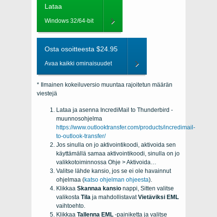
Lataa
Windows 32/64-bit
Osta osoitteesta $24.95
Avaa kaikki ominaisuudet
* Ilmainen kokeiluversio muuntaa rajoitetun määrän
viestejä
Lataa ja asenna IncrediMail to Thunderbird -
muunnosohjelma
https://www.outlooktransfer.com/products/incredimail-
to-outlook-transfer/
Jos sinulla on jo aktivointikoodi, aktivoida sen
käyttämällä samaa aktivointikoodi, sinulla on jo
valikkotoiminnossa Ohje > Aktivoida…
Valitse lähde kansio, jos se ei ole havainnut
ohjelmaa (
katso ohjelman ohjeesta
).
Klikkaa
Skannaa kansio
nappi, Sitten valitse
valikosta
Tila
ja mahdollistavat
Vietäviksi EML
vaihtoehto.
Klikkaa
Tallenna EML
-painiketta ja valitse