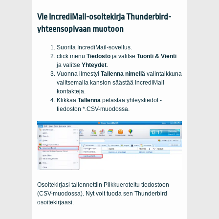
Vie IncrediMail-osoitekirja Thunderbird-
yhteensopivaan muotoon
Suorita IncrediMail-sovellus.
click menu
Tiedosto
ja valitse
Tuonti & Vienti
ja valitse
Yhteydet
.
Vuonna ilmestyi
Tallenna nimellä
valintaikkuna
valitsemalla kansion säästää IncrediMail
kontakteja.
Klikkaa
Tallenna
pelastaa
yhteystiedot
-
tiedoston *.
CSV-muodossa
.
Osoitekirjasi tallennettiin Pilkkueroteltu tiedostoon
(CSV-muodossa). Nyt voit tuoda sen Thunderbird
osoitekirjaasi.