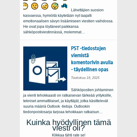
Lähettäjien suosion
kasvaessa, hymiöitä käytetään nyt laajalti
emotionaalisen sävyn lisäämiseen viestien vaihdossa.
He ovat jopa löytäneet paikkansa
sähköpostiviestinnässä, molemmat…
PST -tiedostojen
viemistä
komentorivin avulla
- täydellinen opas
Toukokuu 19, 2025
Sähköpostien johtaminen
ja vienti tehokkaasti on ratkaisevan tärkeää yrityksille,
tekniset ammattilaiset, ja käyttäjät, jotka käsittelevät
suuria määriä Outlook -tietoja. Outlookin
tiedonpoistosarja tarjoaa tehokkaan ratkaisun…
Kuinka hyödyllinen tämä
viesti oli?
Klikkaa tähti rate se!