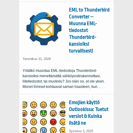
EML to Thunderbird
Converter –
Muunna EML-
tiedostot
Thunderbird-
kansioiksi
turvallisesti
Tammikuu 31, 2026
Yritätkö muuntaa EML-tiedostoja Thunderbird-
kansioiksi menettämättä sähköpostirakennettasi,
liitetiedostot, tai muotoilu? Jos näin on, et ole yksin.
Monet ihmiset kohtaavat saman haasteen, kun…
Emojien käyttö
Outlookissa: Tuetut
versiot & Kuinka
lisätä ne
Syyskuu 3, 2025