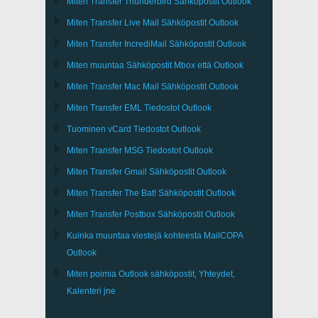
Miten Transfer
Thunderbird
Sähköpostit Outlook
Miten Transfer
Live Mail
Sähköpostit
Outlook
Miten Transfer
IncrediMail
Sähköpostit
Outlook
Miten muuntaa Sähköpostit
Mbox
että
Outlook
Miten Transfer
Mac Mail
Sähköpostit
Outlook
Miten Transfer
EML
Tiedostot
Outlook
Tuominen
vCard
Tiedostot
Outlook
Miten Transfer
MSG
Tiedostot
Outlook
Miten Transfer
Gmail
Sähköpostit
Outlook
Miten Transfer
The Bat!
Sähköpostit
Outlook
Miten Transfer
Postbox
Sähköpostit Outlook
Kuinka muuntaa viestejä kohteesta
MailCOPA
Outlook
Miten poimia
Outlook
sähköpostit, Yhteydet,
Kalenteri jne