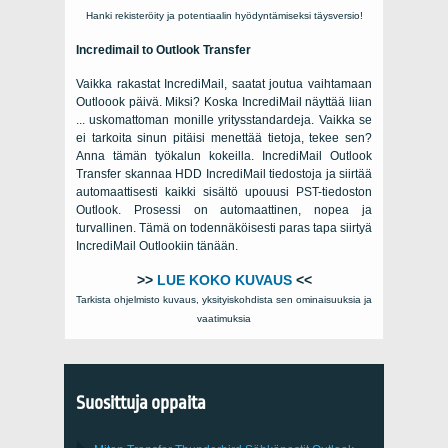
Hanki rekisteröity ja potentiaalin hyödyntämiseksi täysversio!
Incredimail to Outlook Transfer
Vaikka rakastat IncrediMail, saatat joutua vaihtamaan
Outloook päivä. Miksi? Koska IncrediMail näyttää liian
... uskomattoman monille yritysstandardeja. Vaikka se
ei tarkoita sinun pitäisi menettää tietoja, tekee sen?
Anna tämän työkalun kokeilla. IncrediMail Outlook
Transfer skannaa HDD IncrediMail tiedostoja ja siirtää
automaattisesti kaikki sisältö upouusi PST-tiedoston
Outlook. Prosessi on automaattinen, nopea ja
turvallinen. Tämä on todennäköisesti paras tapa siirtyä
IncrediMail Outlookiin tänään.
>>
LUE KOKO KUVAUS
<<
Tarkista ohjelmisto kuvaus, yksityiskohdista sen ominaisuuksia ja
vaatimuksia
Suosittuja oppaita