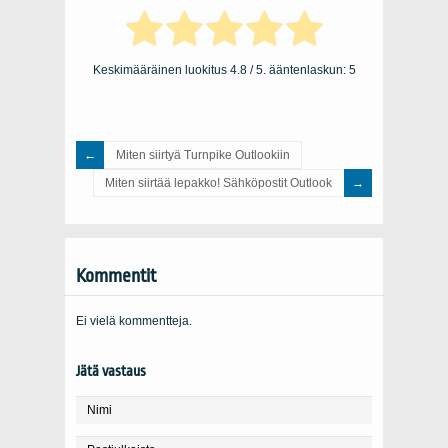
Keskimääräinen luokitus
4.8
/ 5. ääntenlaskun:
5
Miten siirtyä Turnpike Outlookiin
Miten siirtää lepakko! Sähköpostit Outlook
Kommentit
Ei vielä kommentteja.
Jätä vastaus