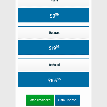
Home
95
$9
Business
95
$19
Technical
95
$165
Lataa ilmaiseksi
Osta Lisenssi