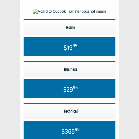
Home
95
$19
Business
95
$29
Technical
95
$365