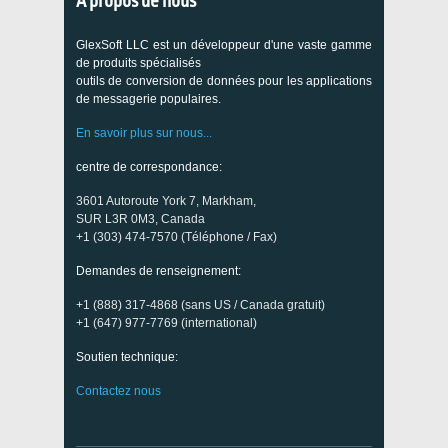
À propos de nous
GlexSoft LLC est un développeur d'une vaste gamme
de produits spécialisés
outils de conversion de données pour les applications
de messagerie populaires.
En savoir plus sur nous...
centre de correspondance:
3601 Autoroute York 7, Markham,
SUR L3R 0M3, Canada
+1 (303) 474-7570 (Téléphone / Fax)
Demandes de renseignement:
+1 (888) 317-4868 (sans US / Canada gratuit)
+1 (647) 977-7769 (international)
Soutien technique:
Contactez nous