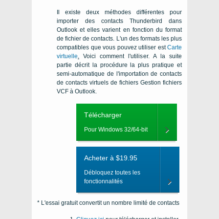
Il existe deux méthodes différentes pour
importer des contacts Thunderbird dans
Outlook et elles varient en fonction du format
de fichier de contacts. L'un des formats les plus
compatibles que vous pouvez utiliser est
Carte
virtuelle
.
Voici comment l'utiliser. A la suite
partie décrit la procédure la plus pratique et
semi-automatique de l'importation de contacts
de contacts virtuels de fichiers Gestion fichiers
VCF à Outlook.
Télécharger
Pour Windows 32/64-bit
Acheter à $19.95
Débloquez toutes les
fonctionnalités
* L'essai gratuit convertit un nombre limité de contacts