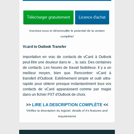
Télécharger gratuitement
Licence d'achat
Inscrivez-vous et déverrouiller le potentiel de la version
complète!
Vcard to Outlook Transfer
importation en vrac de contacts de vCard à Outlook
peut être une douleur dans le ... tu sais. Des centaines
de contacts. Les heures de travail fastidieux. Il y a un
meilleur moyen, bien que. Rencontrer: vCard à
transfert d'Outlook. Extrêmement simple et outil ultra-
rapide pour obtenir presque instantanément tous vos
contacts de vCard apparaissent comme par magie
dans un fichier PST d'Outlook de choix.
>>
LIRE LA DESCRIPTION COMPLÈTE
<<
Vérifiez la description du logiciel,
details of it's features and
requirements