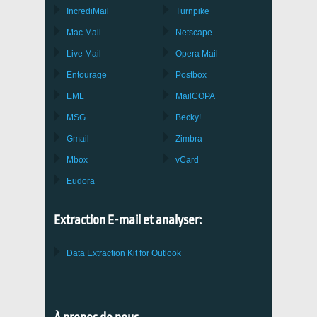
IncrediMail
Turnpike
Mac Mail
Netscape
Live Mail
Opera Mail
Entourage
Postbox
EML
MailCOPA
MSG
Becky!
Gmail
Zimbra
Mbox
vCard
Eudora
Extraction E-mail et analyser:
Data Extraction Kit for Outlook