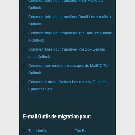
Comment faire pour transférer
MSG
Fichiers à
Outlook
Comment faire pour transférer
Gmail
Les e-mails à
Outlook
Comment faire pour transférer
The Bat!
Les e-mails
à
Outlook
Comment faire pour transférer
Postbox
E-mails
dans Outlook
Comment convertir des messages de
MailCOPA
à
Outlook
Comment extraire
Outlook
Les e-mails, Contacts,
Calendrier, etc.
E-mail Outils de migration pour:
Thunderbird
The Bat!