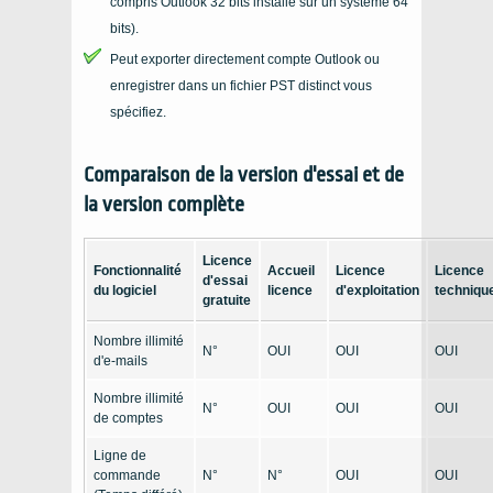
compris Outlook 32 bits installé sur un système 64
bits).
Peut exporter directement compte Outlook ou
enregistrer dans un fichier PST distinct vous
spécifiez.
Comparaison de la version d'essai et de
la version complète
Licence
Fonctionnalité
Accueil
Licence
Licence
d'essai
du logiciel
licence
d'exploitation
techniqu
gratuite
Nombre illimité
N°
OUI
OUI
OUI
d'e-mails
Nombre illimité
N°
OUI
OUI
OUI
de comptes
Ligne de
commande
N°
N°
OUI
OUI