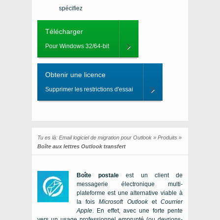
spécifiez
Télécharger
Pour Windows 32/64-bit
Obtenir une licence
Supprimer les restrictions d'essai
Tu es là:
Email logiciel de migration pour Outlook
»
Produits
»
Boîte aux lettres Outlook transfert
Boîte postale
est un client de
messagerie électronique multi-
plateforme est une alternative viable à
la fois
Microsoft Outlook
et
Courrier
Apple
. En effet, avec une forte pente
vers un usage professionnel emprunté (ou devrions-