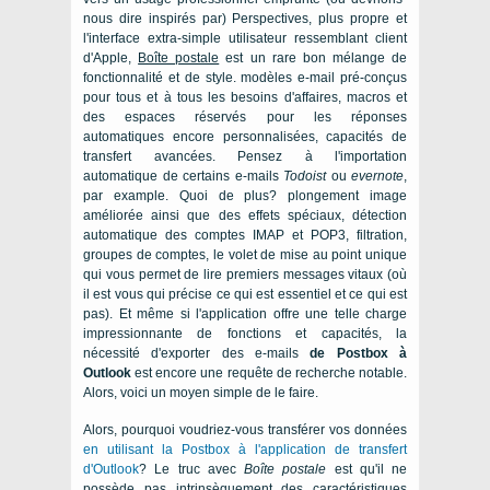
nous dire inspirés par) Perspectives, plus propre et
l'interface extra-simple utilisateur ressemblant client
d'Apple,
Boîte postale
est un rare bon mélange de
fonctionnalité et de style. modèles e-mail pré-conçus
pour tous et à tous les besoins d'affaires, macros et
des espaces réservés pour les réponses
automatiques encore personnalisées, capacités de
transfert avancées. Pensez à l'importation
automatique de certains e-mails
Todoist
ou
evernote
,
par example. Quoi de plus? plongement image
améliorée ainsi que des effets spéciaux, détection
automatique des comptes IMAP et POP3, filtration,
groupes de comptes, le volet de mise au point unique
qui vous permet de lire premiers messages vitaux (où
il est vous qui précise ce qui est essentiel et ce qui est
pas). Et même si l'application offre une telle charge
impressionnante de fonctions et capacités, la
nécessité d'exporter des e-mails
de Postbox à
Outlook
est encore une requête de recherche notable.
Alors, voici un moyen simple de le faire.
Alors, pourquoi voudriez-vous transférer vos données
en utilisant la Postbox à l'application de transfert
d'Outlook
? Le truc avec
Boîte postale
est qu'il ne
possède pas intrinsèquement des caractéristiques