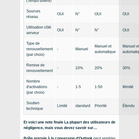
(Temps différé)
Sources
OUI
N°
OUI
OUI
réseau
Utilisation côté
OUI
N°
N°
OUI
serveur
Type de
Manuel et
Manuel e
renouvellement
-
Manuel
automatique
automati
(par choix)
Remise de
-
10%
20%
30%
renouvellement
Nombre
d'activations
-
1-5
1-50
Illimité
(par choix)
Soutien
Limité
standard
Priorité
Étendu
technique
Et voici une note finale La plupart des utilisateurs de
négligence, mais vous devez savoir sur…
Boîte postale à la conversion d’Outlook
peut sembler