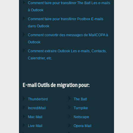
Comment faire pour transférer
The Bat!
Les e-mails
à
Outlook
Comment faire pour transférer
Postbox
E-mails
dans Outlook
Comment convertir des messages de
MailCOPA
à
Outlook
Comment extraire
Outlook
Les e-mails, Contacts,
Calendrier, etc.
E-mail Outils de migration pour:
Thunderbird
The Bat!
IncrediMail
Turnpike
Mac Mail
Netscape
Live Mail
Opera Mail