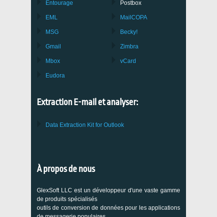
Entourage
Postbox
EML
MailCOPA
MSG
Becky!
Gmail
Zimbra
Mbox
vCard
Eudora
Extraction E-mail et analyser:
Data Extraction Kit for Outlook
À propos de nous
GlexSoft LLC est un développeur d'une vaste gamme
de produits spécialisés
outils de conversion de données pour les applications
de messagerie populaires.