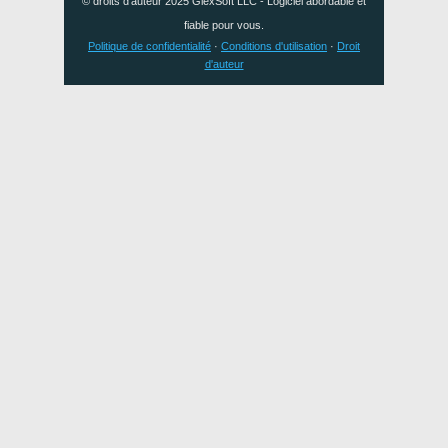
© droits d’auteur 2025
GlexSoft LLC
- Logiciel abordable et
fiable pour vous.
Politique de confidentialité
·
Conditions d'utilisation
·
Droit
d'auteur