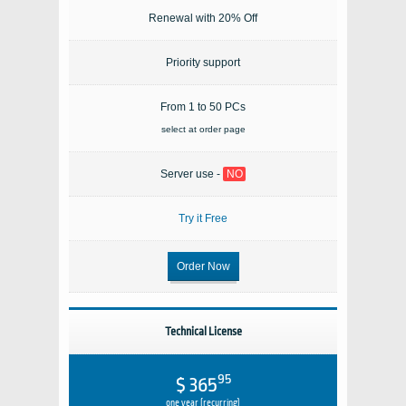
Renewal with 20% Off
Priority support
From 1 to 50 PCs
select at order page
Server use -
NO
Try it Free
Order Now
Technical License
95
$ 365
one year (recurring)