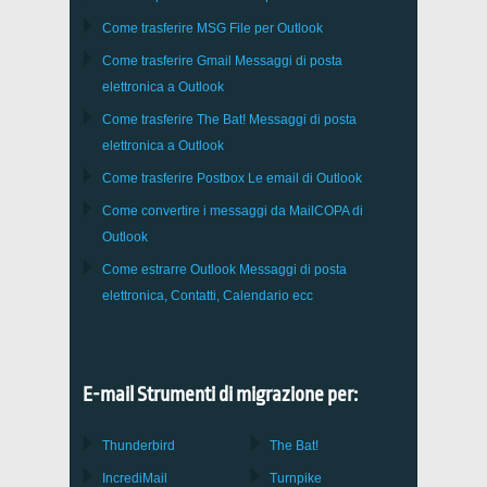
Come trasferire
MSG
File per
Outlook
Come trasferire
Gmail
Messaggi di posta
elettronica a
Outlook
Come trasferire
The Bat!
Messaggi di posta
elettronica a
Outlook
Come trasferire
Postbox
Le email di Outlook
Come convertire i messaggi da
MailCOPA
di
Outlook
Come estrarre
Outlook
Messaggi di posta
elettronica, Contatti, Calendario ecc
E-mail Strumenti di migrazione per:
Thunderbird
The Bat!
IncrediMail
Turnpike