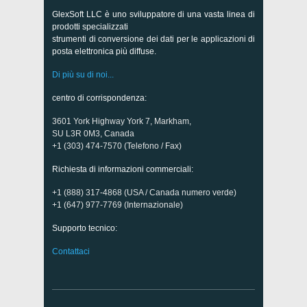
GlexSoft LLC è uno sviluppatore di una vasta linea di
prodotti specializzati
strumenti di conversione dei dati per le applicazioni di
posta elettronica più diffuse.
Di più su di noi...
centro di corrispondenza:
3601 York Highway York 7, Markham,
SU L3R 0M3, Canada
+1 (303) 474-7570 (Telefono / Fax)
Richiesta di informazioni commerciali:
+1 (888) 317-4868 (USA / Canada numero verde)
+1 (647) 977-7769 (Internazionale)
Supporto tecnico:
Contattaci