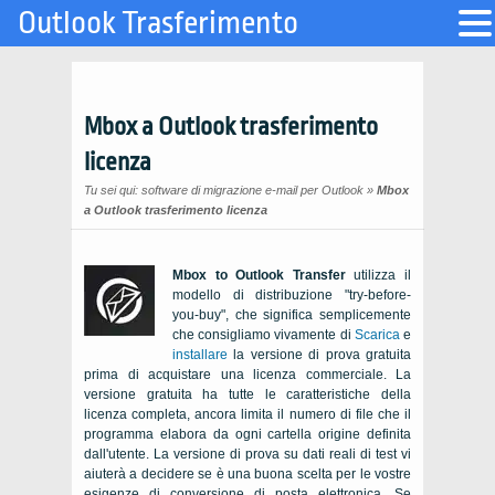
Outlook Trasferimento
Mbox a Outlook trasferimento
licenza
Tu sei qui:
software di migrazione e-mail per Outlook
»
Mbox
a Outlook trasferimento licenza
Mbox to Outlook Transfer
utilizza il
modello di distribuzione "try-before-
you-buy", che significa semplicemente
che consigliamo vivamente di
Scarica
e
installare
la versione di prova gratuita
prima di acquistare una licenza commerciale. La
versione gratuita ha tutte le caratteristiche della
licenza completa, ancora limita il numero di file che il
programma elabora da ogni cartella origine definita
dall'utente. La versione di prova su dati reali di test vi
aiuterà a decidere se è una buona scelta per le vostre
esigenze di conversione di posta elettronica. Se