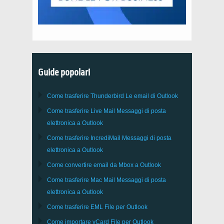
Guide popolari
Come trasferire
Thunderbird
Le email di Outlook
Come trasferire
Live Mail
Messaggi di posta
elettronica a
Outlook
Come trasferire
IncrediMail
Messaggi di posta
elettronica a
Outlook
Come convertire email da
Mbox
a
Outlook
Come trasferire
Mac Mail
Messaggi di posta
elettronica a
Outlook
Come trasferire
EML
File per
Outlook
Come importare
vCard
File per
Outlook