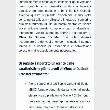
immediatamente rimuove le limitazioni della versione
demo gratuita e vi permette di di che lavorare
qualsiasi numero
.mbox
e
.mbx
i file
MS Outlook
.
Avendo questo strumento disponibile a tutti volte
verranno darà fiducia nell'essere in grado di convertire
qualsiasi numero di file di posta elettronica senza
dover affidare questo compito a terzi o attendere i
membri del vostro aziendale servizio per aiutarvi a.
Mbox to Outlook Transfer
può potenzialmente
risparmiare ore del vostro tempo in situazioni quando
tempo è la risorsa più essenziale e conversione
veloce e-mail è assolutamente necessario.
Di seguito è riportato un elenco delle
caratteristiche più notevoli di
Mbox to Outlook
Transfer
strumento:
Pieno supporto di tutti i tipi e varianti di file del
MBOX
formato generato da vari client di posta
elettronica su piattaforme Mac e PC. Se non,
possiamo aggiungere rapidamente una nuova
mbox
analizzatore di formato dalla vostra