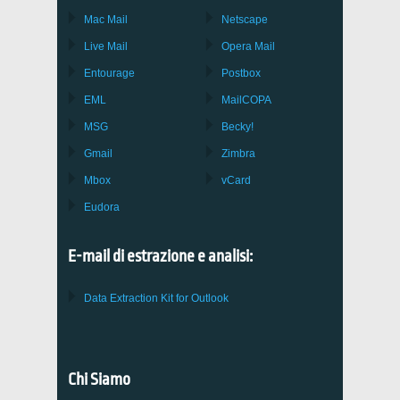
Mac Mail
Netscape
Live Mail
Opera Mail
Entourage
Postbox
EML
MailCOPA
MSG
Becky!
Gmail
Zimbra
Mbox
vCard
Eudora
E-mail di estrazione e analisi:
Data Extraction Kit for Outlook
Chi Siamo