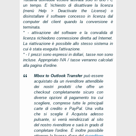
un tempo. E 'richiesto di disattivare la licenza
(menù
Help > Deactivate the License
) o
disinstallare il software concesso in licenza dal
computer del client quando la conversione è
terminata.
* - attivazione del software e la convalida di
licenza richiedono connessione diretta ad Internet.
La riattivazione è possibile allo stesso sistema in
cui è stata eseguita l'attivazione.
* - I prezzi sono espressi in dollari, tasse non sono
incluse. Appropriato IVA / tasse verranno calcolati
alla pagina d'ordine.
Mbox to Outlook Transfer
può essere
acquistato da un rivenditore attendibile
dei nostri prodotti che offre un
checkout completamente sicuro con
diverse opzioni di pagamento tra cui
scegliere, comprese tutte le principali
carte di credito e PayPal. Una volta
che si sceglie il
Acquista adesso
pulsante, si verrà reindirizzati al sito
del nostro rivenditore e sarà in grado di
completare l'ordine. È inoltre possibile
ottenere la licenza d'uso del
rivenditore