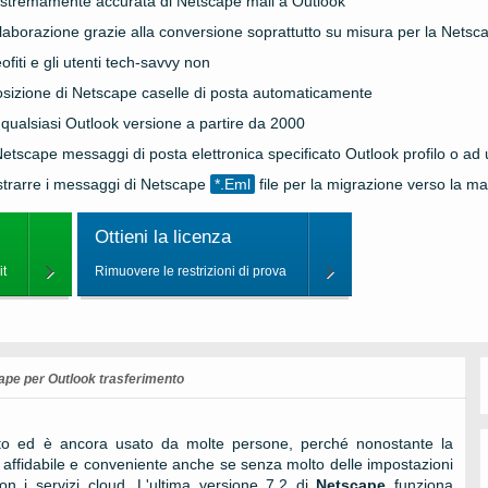
estremamente accurata di
Netscape
mail a
Outlook
laborazione grazie alla conversione soprattutto su misura per la
Netsca
ofiti e gli utenti tech-savvy non
osizione di
Netscape
caselle di posta automaticamente
qualsiasi
Outlook
versione a partire da 2000
Netscape
messaggi di posta elettronica specificato
Outlook
profilo o a
strarre i messaggi di Netscape
*.Eml
file per la migrazione verso la mag
Ottieni la licenza
t
Rimuovere le restrizioni di prova
ape per Outlook trasferimento
to ed è ancora usato da molte persone, perché nonostante la
ca affidabile e conveniente anche se senza molto delle impostazioni
on i servizi cloud. L'ultima versione 7.2 di
Netscape
funziona