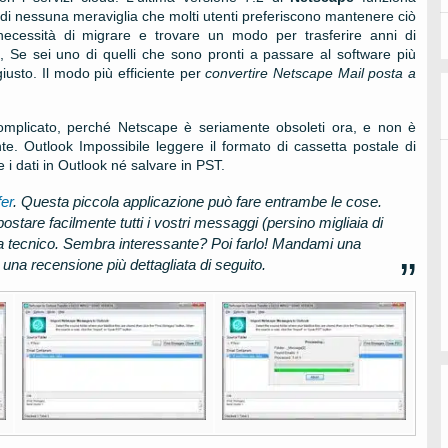
i nessuna meraviglia che molti utenti preferiscono mantenere ciò
necessità di migrare e trovare un modo per trasferire anni di
ia, Se sei uno di quelli che sono pronti a passare al software più
giusto. Il modo più efficiente per
convertire
Netscape Mail
posta a
omplicato, perché
Netscape
è seriamente obsoleti ora, e non è
nte.
Outlook
Impossibile leggere il formato di cassetta postale di
 i dati in
Outlook
né salvare in PST.
er
. Questa piccola applicazione può fare entrambe le cose.
ostare facilmente tutti i vostri messaggi (persino migliaia di
 tecnico. Sembra interessante? Poi farlo! Mandami una
na recensione più dettagliata di seguito.