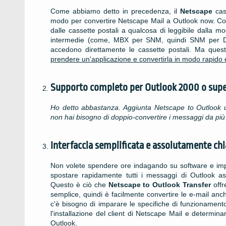
Come abbiamo detto in precedenza, il
Netscape
cass
modo per convertire Netscape Mail a
Outlook now
. C
dalle cassette postali a qualcosa di leggibile dalla 
intermedie (come, MBX per SNM, quindi SNM per
accedono direttamente le cassette postali. Ma ques
prendere un'applicazione e convertirla in modo rapido
Supporto completo per
Outlook
2000 o super
Ho detto abbastanza. Aggiunta
Netscape to Outlook 
non hai bisogno di doppio-convertire i messaggi da pi
Interfaccia semplificata e assolutamente chi
Non volete spendere ore indagando su software e impar
spostare rapidamente tutti i messaggi di
Outlook
ass
Questo è ciò che
Netscape to Outlook Transfer
offr
semplice, quindi è facilmente convertire le e-mail an
c'è bisogno di imparare le specifiche di funzioname
l'installazione del client di Netscape Mail e determin
Outlook.