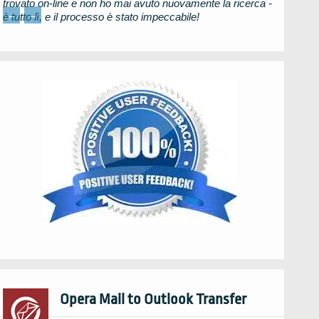
trovato on-line e non ho mai avuto nuovamente la ricerca -
←
→
è tutto lì, e il processo è stato impeccabile!
Opera Mail to Outlook Transfer