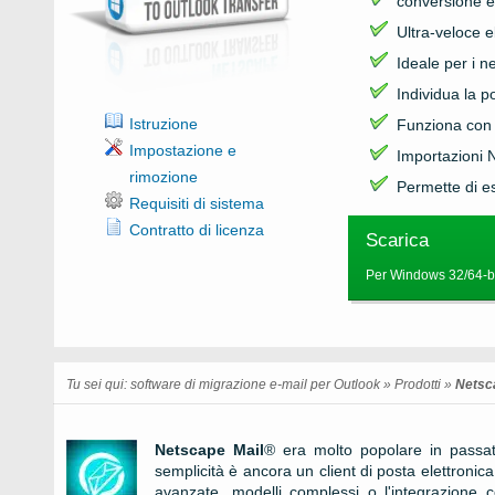
conversione 
Ultra-veloce e
Ideale per i ne
Individua la p
Istruzione
Funziona con 
Impostazione e
Importazioni
rimozione
Permette di e
Requisiti di sistema
Contratto di licenza
Scarica
Per Windows 32/64-bi
Tu sei qui:
software di migrazione e-mail per Outlook
»
Prodotti
»
Netsc
Netscape Mail
® era molto popolare in passa
semplicità è ancora un client di posta elettroni
avanzate, modelli complessi o l'integrazione c