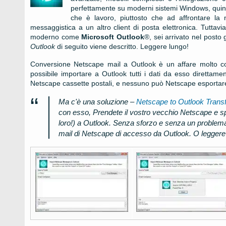
perfettamente su moderni sistemi Windows, quind
che è lavoro, piuttosto che ad affrontare la 
messaggistica a un altro client di posta elettronica. Tuttav
moderno come
Microsoft Outlook
®, sei arrivato nel posto 
Outlook
di seguito viene descritto. Leggere lungo!
Conversione
Netscape
mail a
Outlook
è un affare molto c
possibile importare a
Outlook
tutti i dati da esso direttame
Netscape
cassette postali, e nessuno può
Netscape
esportare
Ma c'è una soluzione –
Netscape to Outlook Transf
con esso, Prendete il vostro vecchio
Netscape
e sp
loro!) a
Outlook
. Senza sforzo e senza un problema
mail di Netscape di accesso da Outlook. O leggere u