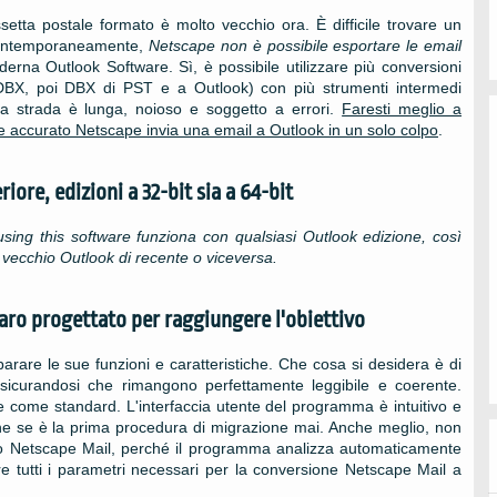
etta postale formato è molto vecchio ora. È difficile trovare un
ontemporaneamente,
Netscape
non è possibile esportare le email
moderna
Outlook
Software. Sì, è possibile utilizzare più conversioni
 DBX, poi DBX di PST e a
Outlook
) con più strumenti intermedi
ta strada è lunga, noioso e soggetto a errori.
Faresti meglio a
 e accurato
Netscape
invia una email a
Outlook
in un solo colpo
.
iore, edizioni a 32-bit sia a 64-bit
using this software
funziona con qualsiasi
Outlook
edizione, così
ù vecchio
Outlook
di recente o viceversa.
aro progettato per raggiungere l'obiettivo
are le sue funzioni e caratteristiche. Che cosa si desidera è di
icurandosi che rimangono perfettamente leggibile e coerente.
e come standard. L'interfaccia utente del programma è intuitivo e
che se è la prima procedura di migrazione mai. Anche meglio, non
nto Netscape Mail, perché il programma analizza automaticamente
are tutti i parametri necessari per la conversione Netscape Mail a