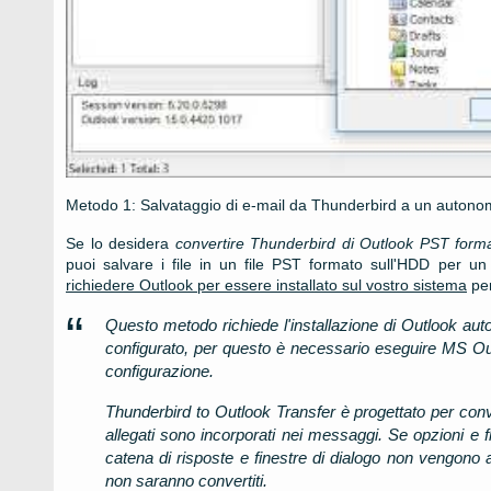
Metodo 1: Salvataggio di e-mail da
Thunderbird
a un auton
Se lo desidera
convertire
Thunderbird
di Outlook
PST
form
puoi salvare i file in un file
PST
formato sull'HDD per un u
richiedere
Outlook
per essere installato sul vostro sistema
per
Questo metodo richiede l'installazione di Outlook aut
configurato, per questo è necessario eseguire MS Outl
configurazione.
Thunderbird to Outlook Transfer è progettato per conve
allegati sono incorporati nei messaggi. Se opzioni e fl
catena di risposte e finestre di dialogo non vengono arc
non saranno convertiti.