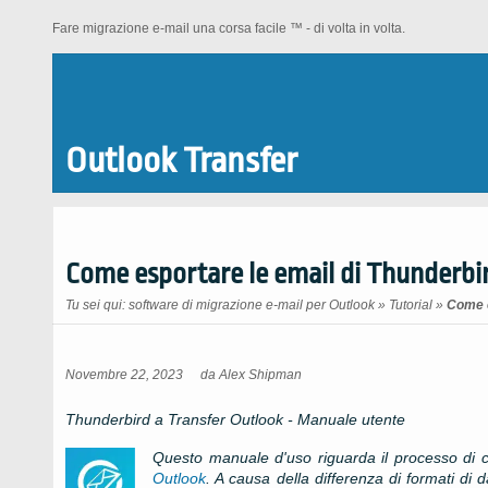
Fare migrazione e-mail una corsa facile ™ - di volta in volta.
Outlook Transfer
Come esportare le email di Thunderbi
Tu sei qui:
software di migrazione e-mail per Outlook
»
Tutorial
»
Come e
Novembre 22, 2023
da
Alex Shipman
Thunderbird a Transfer Outlook - Manuale utente
Questo manuale d'uso riguarda il processo di
Outlook
. A causa della differenza di formati di d