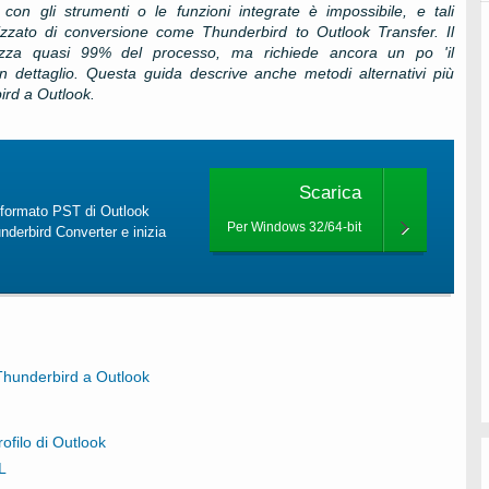
con gli strumenti o le funzioni integrate è impossibile, e tali
alizzato di conversione come
Thunderbird to Outlook Transfer
. Il
izza quasi 99% del processo, ma richiede ancora un po 'il
 in dettaglio. Questa guida descrive anche metodi alternativi più
ird a Outlook.
Scarica
l formato PST di Outlook
Per Windows 32/64-bit
nderbird Converter e inizia
 Thunderbird a Outlook
ofilo di Outlook
L