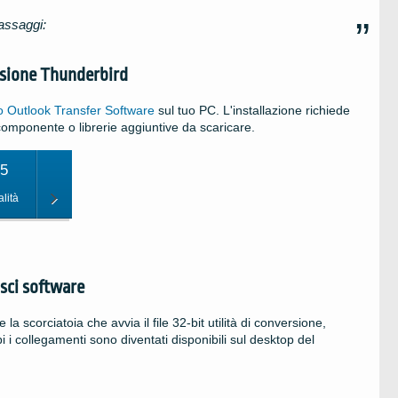
assaggi:
ersione Thunderbird
o Outlook Transfer
Software
sul tuo
PC
. L'installazione richiede
mponente o librerie aggiuntive da scaricare.
95
alità
sci software
e la scorciatoia che avvia il file
32-bit
utilità di conversione,
i collegamenti sono diventati disponibili sul desktop del