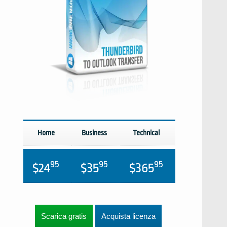
Home
Business
Technical
95
95
95
$24
$35
$365
Scarica gratis
Acquista licenza