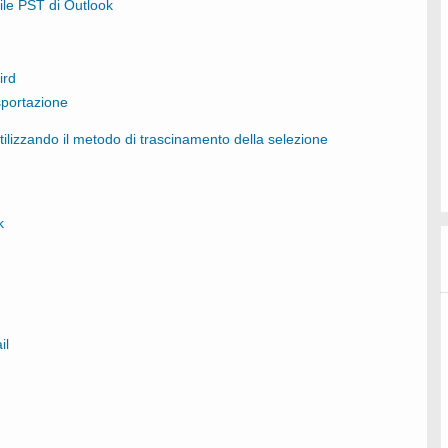
file PST di Outlook
ird
sportazione
ilizzando il metodo di trascinamento della selezione
k
il