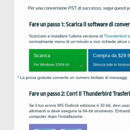
Per una conversione PST di successo, segui questi p
Fare un passo 1: Scarica il software di conv
Scaricare e installare l'ultima versione di
Thunderbird t
normalmente meno di un minuto e non richiede alcun co
Scarica
Compra da $29.
Per Windows 32/64-bit
Sblocca tutte le funzion
* La prova gratuita converte un numero limitato di messaggi
Fare un passo 2: Corri il
Thunderbird
Trasferi
Se il tuo errore MS
Outlook
edizione è
32-bit
, devi usar
altrimenti si deve eseguire la
64-bit
strumento. Entrambi 
computer dopo l'installazione.