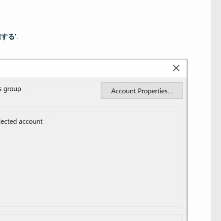
信する
'.