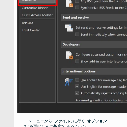
メニューから ‘
ファイル
', に行く '
オプション
'.
‘を選択します
高度な
' セクション.