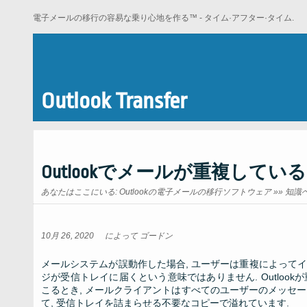
電子メールの移行の容易な乗り心地を作る™ - タイム·アフター·タイム.
Outlook Transfer
Outlookでメールが重複している
あなたはここにいる:
Outlookの電子メールの移行ソフトウェア
»»
知識
10月 26, 2020
によって
ゴードン
メールシステムが誤動作した場合, ユーザーは重複によって
ジが受信トレイに届くという意味ではありません. Outloo
こるとき, メールクライアントはすべてのユーザーのメッセージ
て, 受信トレイを詰まらせる不要なコピーで溢れています.