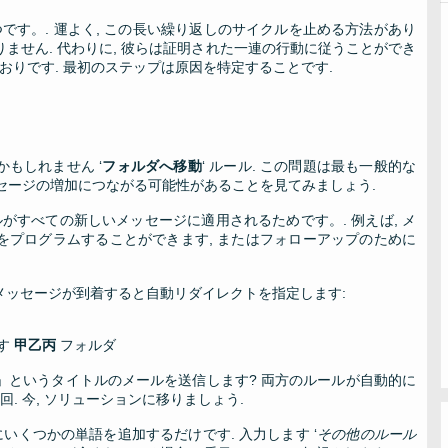
です。. 運よく, この長い繰り返しのサイクルを止める方法があり
りません. 代わりに, 彼らは証明された一連の行動に従うことができ
のとおりです. 最初のステップは原因を特定することです.
もしれません ‘
フォルダへ移動
‘ ルール. この問題は最も一般的な
 メッセージの増加につながる可能性があることを見てみましょう.
がすべての新しいメッセージに適用されるためです。. 例えば, メ
をプログラムすることができます, またはフォローアップのために
メッセージが到着すると自動リダイレクトを指定します:
す
甲乙丙
フォルダ
」というタイトルのメールを送信します? 両方のルールが自動的に
回. 今, ソリューションに移りましょう.
にいくつかの単語を追加するだけです. 入力します ‘
その他のルール