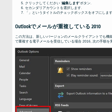
クリックしてください '
編集します
’ボタン.
セカンダリアカウントを選択します.
「」というタイトルのチェックボックスをオフにしま
Outlookでメールが重複している 2010
この方法は、新しいバージョンのメールクライアントでも機能します (2013
で重複する電子メールを受信して​​いる場合 2016, 次の手順を