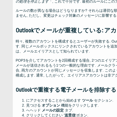
の処理を停止します
「, これで十分です. 最初のルールにこ
ルールの数が異なる場合はどうなりますか? それらは適切な
ません, ただし、変更はチェック対象のメッセージに影響する
Outlookでメールが重複している: ア
時々, 複数のアカウントを構成するとユーザーが失敗する. Ou
す. 同じメールボックスにリンクされているアカウントを追加
は、メールエイリアスとして知られています.
POP3を介してアカウントを2回構成する場合, 2つのエイリア
メールが送信されるもう1つの一般的な理由です. メールク
合, 両方のアカウントが同じメッセージを収集します. この
構成します. 通常, したがって、エイリアスアカウントは非ア
Outlookで重複する電子メールを排除する 2
にアクセスすることから始めます
ツール
セクション.
見つける
オプション
機能をクリックします.
へヘッド
メールの設定
タブ.
クリックしてください '
送受信
’ボタン.