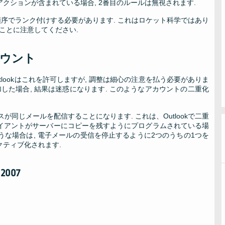
のアクションが含まれている場合, 2番目のルールは無視されます.
順序でランク付けする必要があります. これはロケット科学ではあり
ことに注意してください.
カウント
tlookはこれを許可しますが, 調整は細心の注意を払う必要がありま
した場合, 結果は迷惑になります. このようなアカウントの二重化
スが同じメールを配信することになります. これは、Outlookで二重
ライアントがサーバーにコピーを残すようにプログラムされている場
ような場合は, 電子メールの受信を停止するように2つのうちの1つを
クティブ化されます.
007