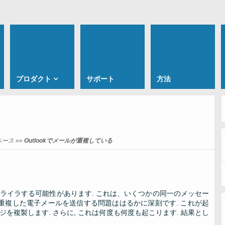
プロダクト
サポート
方法
ベース
»»
Outlookでメールが重複している
イライラする可能性があります. これは、いくつかの同一のメッセー
kが重複した電子メールを送信する問題ははるかに深刻です. これが起
を複製します. さらに, これは何度も何度も起こります. 結果とし