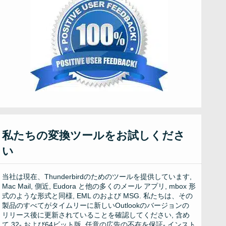
私たちの変換ツールをお試しくださ
い
当社は現在、Thunderbirdのためのツールを提供しています,
Mac Mail, 側近, Eudora と他の多くのメール アプリ, mbox 形
式のような形式と同様, EML のおよび MSG. 私たちは、その
製品のすべてがタイムリーに新しいOutlookのバージョンの
リリース後に更新されていることを確認してください, 含め
て 32- および64ビット版, 任意の広告の不在を保証- インスト