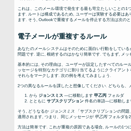
これは、このメール環境で発生する最も苛立たしいことの1つ
ます. ルートは構成であるため, ユーザーは実験する必要はあ
ます. そう, Outlookで重複するメールを停止する方法は次
電子メールが重複するルール
あなたのメールシステムはそのために面白い行動をしているか
問題です. 逆に, 根絶するのはかなり簡単です. でもまず,
基本的には, その理由は、ユーザーが設定したすべてのルール
ッセージを特別なカテゴリに割り当てるようにクライアント
それらをマークします. 次の例を考えてみましょう.
2つの異なるルールを課したと想像してください. どちらも、
から
ジョンスミス
—に移動します
甲乙丙
フォルダ
ととも​​に
サブスクリプション
件名の単語—に移動しま
そう, どうなるか
ジョンスミス
「サブスクリプションの問題
適用されます, つまり、同じメッセージが
甲乙丙
フォルダを2
方法は簡単です. これが重複の原因である場合, ルールの1つ