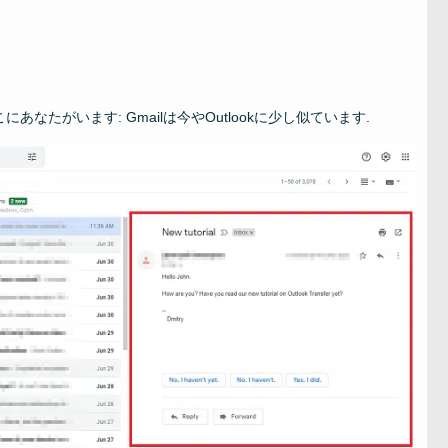
なたがいます: Gmailは今やOutlookに少し似ています.