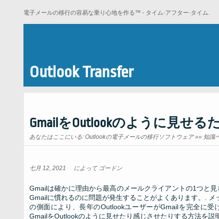
電子メールの移行の容易な乗り心地を作る™ - タイム·アフター·タイム.
Outlook Transfer
GmailをOutlookのように見せ
あなたはここにいる:
Outlookの電子メールの移行ソフトウェア
»»
知識
七月 12, 2021
によって
ゴードン
Gmailは確かに理由から最高のメールクライアントの1つと見なさ
Gmailに慣れるのに問題が発生することがよくあります。. 
の側面により、長年のOutlookユーザーがGmailを完全
GmailをOutlookのように見せたり感じさせたりする方法を説