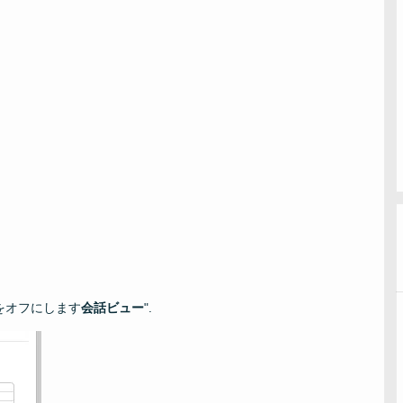
をオフにします
会話ビュー
".