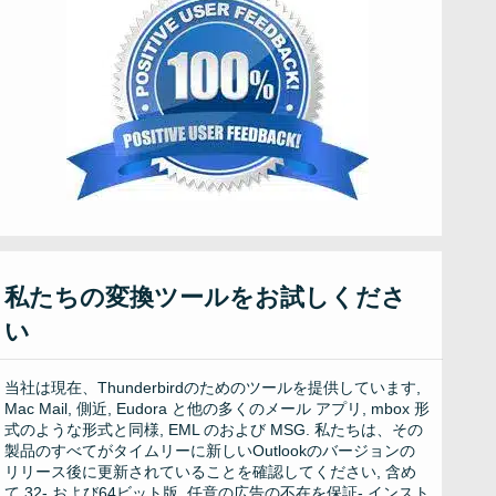
私たちの変換ツールをお試しくださ
い
当社は現在、Thunderbirdのためのツールを提供しています,
Mac Mail, 側近, Eudora と他の多くのメール アプリ, mbox 形
式のような形式と同様, EML のおよび MSG. 私たちは、その
製品のすべてがタイムリーに新しいOutlookのバージョンの
リリース後に更新されていることを確認してください, 含め
て 32- および64ビット版, 任意の広告の不在を保証- インスト