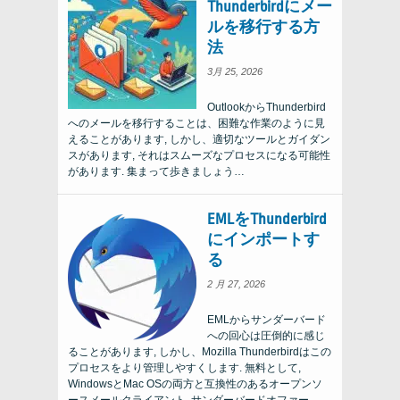
Thunderbirdにメー
ルを移行する方
法
3月 25, 2026
OutlookからThunderbird
へのメールを移行することは、困難な作業のように見
えることがあります, しかし、適切なツールとガイダン
スがあります, それはスムーズなプロセスになる可能性
があります. 集まって歩きましょう…
EMLをThunderbird
にインポートす
る
2 月 27, 2026
EMLからサンダーバード
への回心は圧倒的に感じ
ることがあります, しかし、Mozilla Thunderbirdはこの
プロセスをより管理しやすくします. 無料として,
WindowsとMac OSの両方と互換性のあるオープンソ