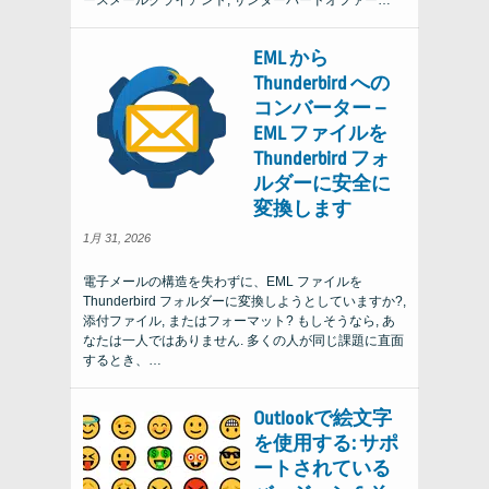
ースメールクライアント, サンダーバードオファー…
EML から
Thunderbird への
コンバーター –
EML ファイルを
Thunderbird フォ
ルダーに安全に
変換します
1月 31, 2026
電子メールの構造を失わずに、EML ファイルを
Thunderbird フォルダーに変換しようとしていますか?,
添付ファイル, またはフォーマット? もしそうなら, あ
なたは一人ではありません. 多くの人が同じ課題に直面
するとき、…
Outlookで絵文字
を使用する: サポ
ートされている