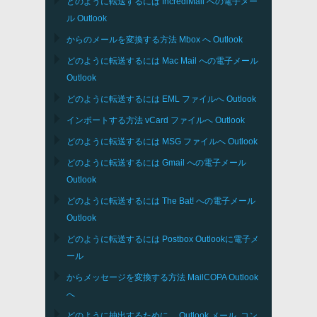
どのように転送するには
IncrediMail
への電子メー
ル
Outlook
からのメールを変換する方法
Mbox
へ
Outlook
どのように転送するには
Mac Mail
への電子メール
Outlook
どのように転送するには
EML
ファイルへ
Outlook
インポートする方法
vCard
ファイルへ
Outlook
どのように転送するには
MSG
ファイルへ
Outlook
どのように転送するには
Gmail
への電子メール
Outlook
どのように転送するには
The Bat!
への電子メール
Outlook
どのように転送するには
Postbox
Outlookに電子メ
ール
からメッセージを変換する方法
MailCOPA
Outlook
へ
どのように抽出するために、
Outlook
メール, コン