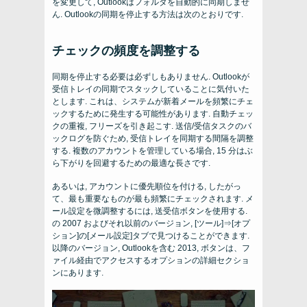
を変更して, Outlookはフォルダを自動的に同期しませ
ん. Outlookの同期を停止する方法は次のとおりです.
チェックの頻度を調整する
同期を停止する必要は必ずしもありません. Outlookが
受信トレイの同期でスタックしていることに気付いた
とします. これは、システムが新着メールを頻繁にチェ
ックするために発生する可能性があります. 自動チェッ
クの重複, フリーズを引き起こす. 送信/受信タスクのバ
ックログを防ぐため, 受信トレイを同期する間隔を調整
する. 複数のアカウントを管理している場合, 15 分はぶ
ら下がりを回避するための最適な長さです.
あるいは, アカウントに優先順位を付ける, したがっ
て、最も重要なものが最も頻繁にチェックされます. メ
ール設定を微調整するには, 送受信ボタンを使用する.
の 2007 およびそれ以前のバージョン, [ツール]⇒[オプ
ション]の[メール設定]タブで見つけることができます.
以降のバージョン, Outlookを含む 2013, ボタンは、フ
ァイル経由でアクセスするオプションの詳細セクショ
ンにあります.