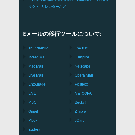
タクト, カレンダーなど
Eメールの移行ツールについて:
Thunderbird
The Bat!
IncrediMail
Turnpike
Mac Mail
Netscape
Live Mail
Opera Mail
Entourage
Postbox
EML
MailCOPA
MSG
Becky!
Gmail
Zimbra
Mbox
vCard
Eudora