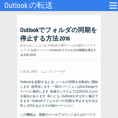
Outlook の転送
Outlookでフォルダの同期を
停止する方法 2016
あなたはここにいる:
Outlookの電子メールの移行ソフトウ
ェア
»»
知識ベース
»»
Outlookでフォルダの同期を停止す
る方法 2016
2 月 22, 2021
によって
トーマス
Outlookを起動するとき, メールの同期を自動的に開始
します. 送受信します, 一部のバージョンはExchangeサ
ーバーに接続します. 低速のシステムでは30分以上かか
る場合があります. 幸いにも, Outlookをすばやく修正で
きます. Outlookでフォルダーの同期を停止する方法を
学ぶ 2016 およびその他のバージョン.
この機能は、複数のメールアカウントまたはデバイス