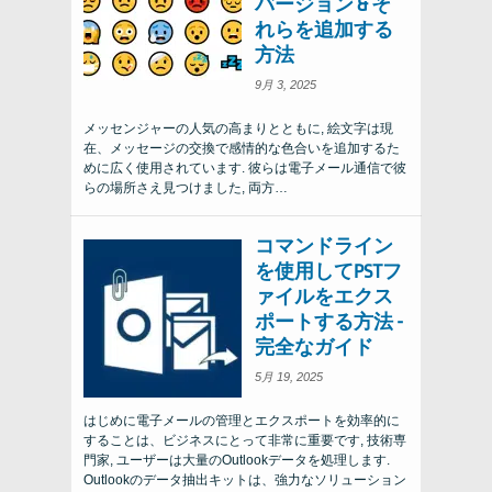
バージョン & そ
れらを追加する
方法
9月 3, 2025
メッセンジャーの人気の高まりとともに, 絵文字は現
在、メッセージの交換で感情的な色合いを追加するた
めに広く使用されています. 彼らは電子メール通信で彼
らの場所さえ見つけました, 両方…
コマンドライン
を使用してPSTフ
ァイルをエクス
ポートする方法 -
完全なガイド
5月 19, 2025
はじめに電子メールの管理とエクスポートを効率的に
することは、ビジネスにとって非常に重要です, 技術専
門家, ユーザーは大量のOutlookデータを処理します.
Outlookのデータ抽出キットは、強力なソリューション