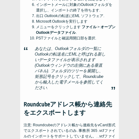
インポートメールに対象のOutlookフォルダを
選択し、インポートの終了を待ちます.
出口
Outlookの転送にEML
ソフトウェア.
Microsoft Outlookを実行します
メニューをクリックします
ファイル
>
オープン
Outlookデータファイル
.
PSTファイルと確認用開口部を選択.
あなたは、Outlookフォルダの一覧に
Outlookの転送名にEMLと呼ばれる新し
いデータファイルが表示されます
(Outlookウィンドウの左側にある垂直
パネル). フォルダのツリーを展開し、
矩形記号をクリックして、Roundcube
から輸入した電子メールを参照してく
ださい.
Roundcubeアドレス帳から連絡先
をエクスポートします
注意: Roundcubeのアドレス帳から連絡先をvCard形式
でエクスポートされているのみ. 事務所 365 .vcfファイ
ルのインポートをサポートしていません。. .vcfファイ