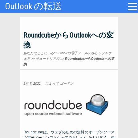
Outlook の転送
RoundcubeからOutlookへの変
換
あなたはここにいる:
Outlookの電子メールの移行ソフトウ
ェア
»»
チュートリアル
»»
RoundcubeからOutlookへの変
換
3月 7, 2021
によって
ゴードン
Roundcubeは、ウェブのための無料のオープンソース
の電子メールソフトウェアであります. それは広く、使