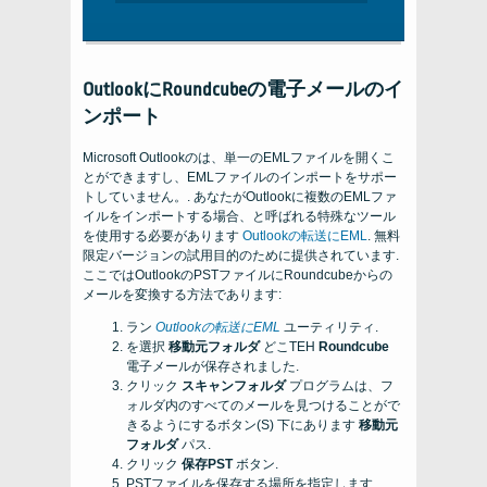
OutlookにRo​​undcubeの電子メールのイ
ンポート
Microsoft Outlookのは、単一のEMLファイルを開くこ
とができますし、EMLファイルのインポートをサポー
トしていません。. あなたがOutlookに複数のEMLファ
イルをインポートする場合、と呼ばれる特殊なツール
を使用する必要があります
Outlookの転送にEML
. 無料
限定バージョンの試用目的のために提供されています.
ここではOutlookのPSTファイルにRoundcubeからの
メールを変換する方法であります:
ラン
Outlookの転送にEML
ユーティリティ.
を選択
移動元フォルダ
どこTEH
Roundcube
電子メールが保存されました.
クリック
スキャンフォルダ
プログラムは、フ
ォルダ内のすべてのメールを見つけることがで
きるようにするボタン(S) 下にあります
移動元
フォルダ
パス.
クリック
保存PST
ボタン.
PSTファイルを保存する場所を指定します.