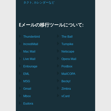
タクト, カレンダーなど
Eメールの移行ツールについて:
Thunderbird
The Bat!
IncrediMail
Turnpike
Mac Mail
Netscape
Live Mail
Opera Mail
Entourage
Postbox
EML
MailCOPA
MSG
Becky!
Gmail
Zimbra
Mbox
vCard
Eudora