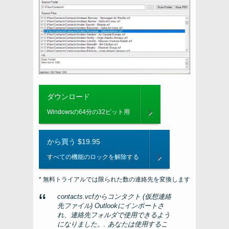
ダウンロード
Windowsの64分の32ビット用
から買う $19.95
すべての機能のロックを解除する
* 無料トライアルでは限られた数の連絡先を変換します
contacts.vcfからコンタクト (仮想連絡
先ファイル) Outlookにインポートさ
れ、連絡先フォルダで使用できるよう
になりました。. あなたは使用するこ