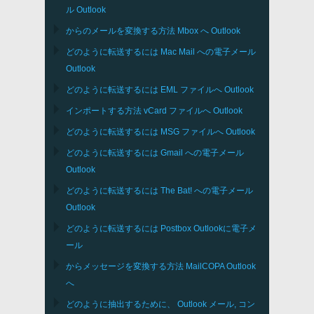
ル
Outlook
からのメールを変換する方法
Mbox
へ
Outlook
どのように転送するには
Mac Mail
への電子メール
Outlook
どのように転送するには
EML
ファイルへ
Outlook
インポートする方法
vCard
ファイルへ
Outlook
どのように転送するには
MSG
ファイルへ
Outlook
どのように転送するには
Gmail
への電子メール
Outlook
どのように転送するには
The Bat!
への電子メール
Outlook
どのように転送するには
Postbox
Outlookに電子メ
ール
からメッセージを変換する方法
MailCOPA
Outlook
へ
どのように抽出するために、
Outlook
メール, コン