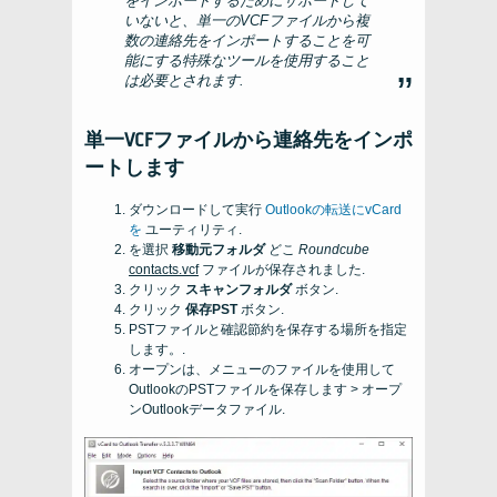
をインポートするためにサポートして
いないと、単一のVCFファイルから複
数の連絡先をインポートすることを可
能にする特殊なツールを使用すること
は必要とされます.
単一VCFファイルから連絡先をインポ
ートします
ダウンロードして実行
Outlookの転送にvCard
を
ユーティリティ.
を選択
移動元フォルダ
どこ
Roundcube
contacts.vcf
ファイルが保存されました.
クリック
スキャンフォルダ
ボタン.
クリック
保存PST
ボタン.
PSTファイルと確認節約を保存する場所を指定
します。.
オープンは、メニューのファイルを使用して
OutlookのPSTファイルを保存します > オープ
ンOutlookデータファイル.