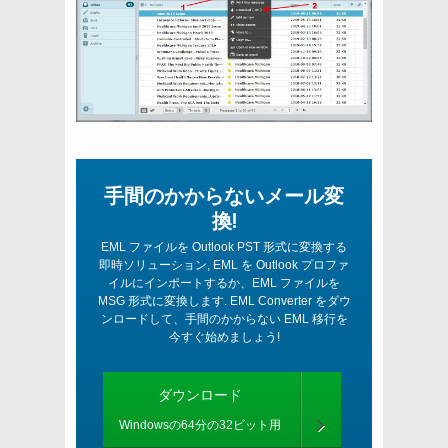
手間のかからないメール変
換!
EML ファイルを Outlook PST 形式に変換する
即時ソリューション, EML を Outlook プロファ
イルにインポートするか、EML ファイルを
MSG 形式に変換します. EML Converter をダウ
ンロードして、手間のかからない EML 移行を
今すぐ始めましょう!
ダウンロード
Windowsの64分の32ビット用