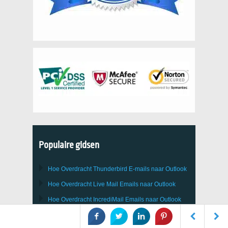
Populaire gidsen
Hoe Overdracht
Thunderbird
E-mails naar Outlook
Hoe Overdracht
Live Mail
Emails naar
Outlook
Hoe Overdracht
IncrediMail
Emails naar
Outlook
Hoe je e-mails Zet Van
Mbox
naar
Outlook