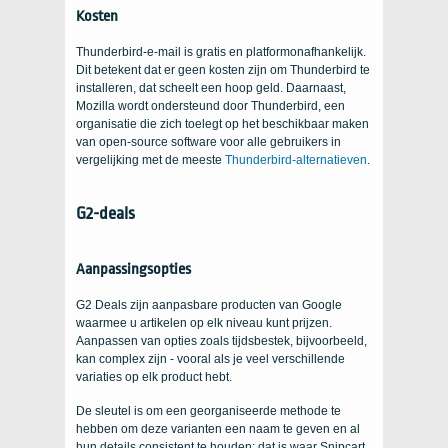
Kosten
Thunderbird-e-mail is gratis en platformonafhankelijk.
Dit betekent dat er geen kosten zijn om Thunderbird te
installeren, dat scheelt een hoop geld. Daarnaast,
Mozilla wordt ondersteund door Thunderbird, een
organisatie die zich toelegt op het beschikbaar maken
van open-source software voor alle gebruikers in
vergelijking met de meeste
Thunderbird-alternatieven
.
G2-deals
Aanpassingsopties
G2 Deals zijn aanpasbare producten van Google
waarmee u artikelen op elk niveau kunt prijzen.
Aanpassen van opties zoals tijdsbestek, bijvoorbeeld,
kan complex zijn - vooral als je veel verschillende
variaties op elk product hebt.
De sleutel is om een ​​georganiseerde methode te
hebben om deze varianten een naam te geven en al
hun details consistent te houden; dat is waar Snipcart