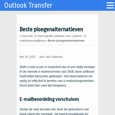
Outlook Transfer
Beste ploegenalternatieven
U bent hier:
E-mail migratie software voor Outlook
»
E-
mailclientvergelijking
»
Beste ploegenalternatieven
Mei 16, 2022
door
Alex Shipman
Shift e-mail is een e-mailclient die al een tijdje bestaat.
In de meeste e-mailrecensies van Shift, deze software
heeft altijd topscores gekregen. Het staat bekend als
veilig en effectief in termen van e-mailarrangementen.
Deze klant kan veel tijd besparen.
E-mailbeoordeling verschuiven
Onder de vele functies die door de gebruikers van
deze client zijn vermeld:, de meest opvallende en