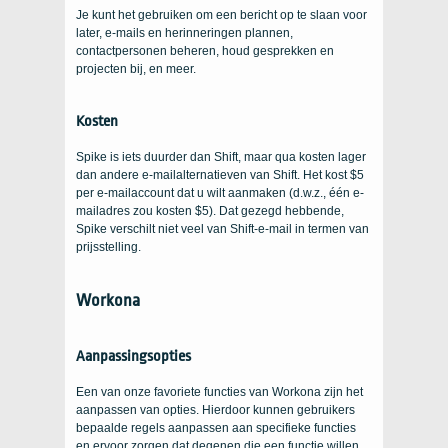
Je kunt het gebruiken om een ​​bericht op te slaan voor
later, e-mails en herinneringen plannen,
contactpersonen beheren, houd gesprekken en
projecten bij, en meer.
Kosten
Spike is iets duurder dan Shift, maar qua kosten lager
dan andere e-mailalternatieven van Shift. Het kost $5
per e-mailaccount dat u wilt aanmaken (d.w.z., één e-
mailadres zou kosten $5). Dat gezegd hebbende,
Spike verschilt niet veel van Shift-e-mail in termen van
prijsstelling.
Workona
Aanpassingsopties
Een van onze favoriete functies van Workona zijn het
aanpassen van opties. Hierdoor kunnen gebruikers
bepaalde regels aanpassen aan specifieke functies
en ervoor zorgen dat degenen die een functie willen