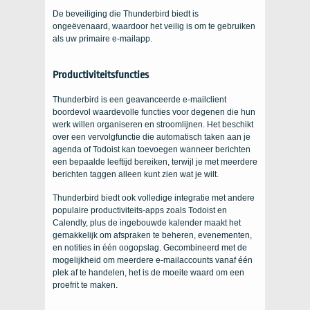
De beveiliging die Thunderbird biedt is
ongeëvenaard, waardoor het veilig is om te gebruiken
als uw primaire e-mailapp.
Productiviteitsfuncties
Thunderbird is een geavanceerde e-mailclient
boordevol waardevolle functies voor degenen die hun
werk willen organiseren en stroomlijnen. Het beschikt
over een vervolgfunctie die automatisch taken aan je
agenda of Todoist kan toevoegen wanneer berichten
een bepaalde leeftijd bereiken, terwijl je met meerdere
berichten taggen alleen kunt zien wat je wilt.
Thunderbird biedt ook volledige integratie met andere
populaire productiviteits-apps zoals Todoist en
Calendly, plus de ingebouwde kalender maakt het
gemakkelijk om afspraken te beheren, evenementen,
en notities in één oogopslag. Gecombineerd met de
mogelijkheid om meerdere e-mailaccounts vanaf één
plek af te handelen, het is de moeite waard om een ​​
proefrit te maken.