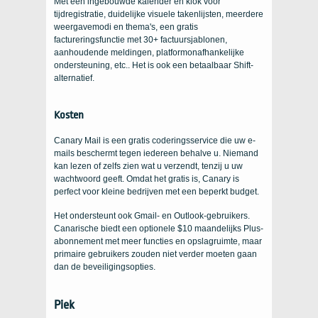
Met een ingebouwde kalender en klok voor
tijdregistratie, duidelijke visuele takenlijsten, meerdere
weergavemodi en thema's, een gratis
factureringsfunctie met 30+ factuursjablonen,
aanhoudende meldingen, platformonafhankelijke
ondersteuning, etc.. Het is ook een betaalbaar Shift-
alternatief.
Kosten
Canary Mail is een gratis coderingsservice die uw e-
mails beschermt tegen iedereen behalve u. Niemand
kan lezen of zelfs zien wat u verzendt, tenzij u uw
wachtwoord geeft. Omdat het gratis is, Canary is
perfect voor kleine bedrijven met een beperkt budget.
Het ondersteunt ook Gmail- en Outlook-gebruikers.
Canarische biedt een optionele $10 maandelijks Plus-
abonnement met meer functies en opslagruimte, maar
primaire gebruikers zouden niet verder moeten gaan
dan de beveiligingsopties.
Piek