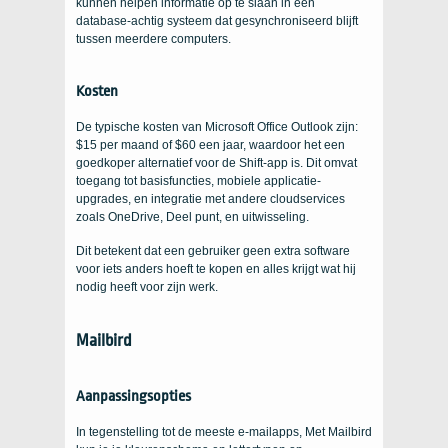
kunnen helpen informatie op te slaan in een
database-achtig systeem dat gesynchroniseerd blijft
tussen meerdere computers.
Kosten
De typische kosten van Microsoft Office Outlook zijn:
$15 per maand of $60 een jaar, waardoor het een
goedkoper alternatief voor de Shift-app is. Dit omvat
toegang tot basisfuncties, mobiele applicatie-
upgrades, en integratie met andere cloudservices
zoals OneDrive, Deel punt, en uitwisseling.
Dit betekent dat een gebruiker geen extra software
voor iets anders hoeft te kopen en alles krijgt wat hij
nodig heeft voor zijn werk.
Mailbird
Aanpassingsopties
In tegenstelling tot de meeste e-mailapps, Met Mailbird