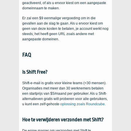
geactiveerd, of als u ervoor kiest om een ​​aangepaste
domeinnaam te maken.
Er zal een $9 eenmalige vergoeding om in die
gevallen aan de slag te gaan. Als u ervoor kiest om
geen van deze kosten te betalen, je account werkt nog
steeds; het heeft geen URL zoals andere met
aangepaste domeinen.
FAQ
Is
Shift Free
?
Shift-e-mail is gratis voor kleine teams (<30 mensen).
Organisaties met meer dan 30 werknemers betalen
een startprijs van $5/maand per gebruiker. Als u Shift-
alternatieven gratis wilt proberen voor alle gebruikers,
u kunt een zelf-gehoste
oplossing zoals Roundcube
.
Hoe te verwijderen verzonden met Shift?
De enige manier om verzonden met Shift te