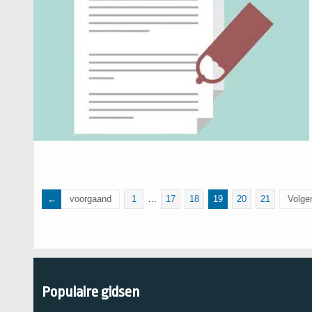
voorgaand
1
…
17
18
19
20
21
Volge
Populaire gidsen