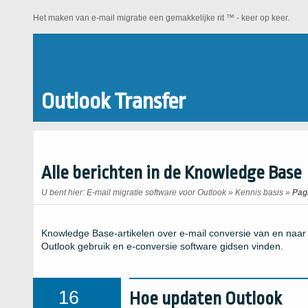
Het maken van e-mail migratie een gemakkelijke rit ™ - keer op keer.
Outlook Transfer
Alle berichten in de Knowledge Base
U bent hier:
E-mail migratie software voor Outlook
»
Kennis basis
»
Pag
Knowledge Base-artikelen over e-mail conversie van en naar Mi
Outlook gebruik en e-conversie software gidsen vinden.
16
Hoe updaten Outlook