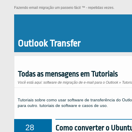
Fazendo email migração um passeio fácil ™ - repetidas vezes.
Outlook Transfer
Todas as mensagens em Tutoriais
Você está aqui:
software de migração de e-mail para o Outlook
»
Tutori
Tutoriais sobre como usar software de transferência do Outl
para outro. tutoriais de software e casos de uso.
28
Como converter o Ubuntu