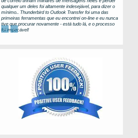
de correio tinham milhares de mensagens neles e perder
qualquer um deles foi altamente indesejável, para dizer o
mínimo..
Thunderbird to Outlook Transfer
foi uma das
primeiras ferramentas que eu encontrei on-line e eu nunca
tive que procurar novamente - está tudo lá, e o processo
←
→
foi impecável!