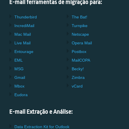
E-mail ferramentas de migração para:
Thunderbird
The Bat!
IncrediMail
Turnpike
Mac Mail
Netscape
Live Mail
Opera Mail
Entourage
Postbox
EML
MailCOPA
MSG
Becky!
Gmail
Zimbra
Mbox
vCard
Eudora
E-mail Extração e Análise:
Data Extraction Kit for Outlook