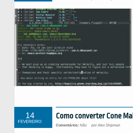
14
Como converter Cone Mai
FEVEREIRO
Comentários:
Não
por Alex Shipman