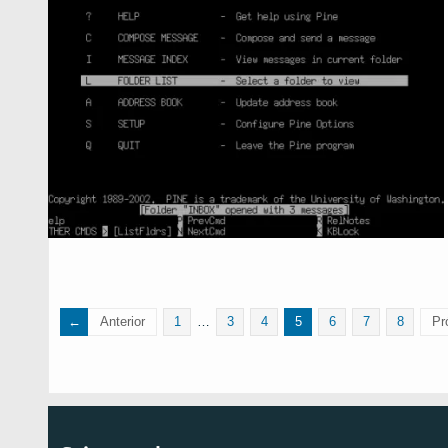
Anterior
1
…
3
4
5
6
7
8
Pr