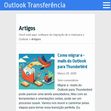
Outlook Transferência
Artigos
Você está aqui:
software de migração de e-mail para o
Outlook
»
Artigos
Como migrar e -
mails do Outlook
para Thunderbird
Março 25, 2026
sobre
Sem comentários
como
Migrar e -mails do
migrar
e
Outlook para Thunderbird
-
mails
pode parecer uma tarefa assustadora, Mas com as
do
Outlook
ferramentas e orientações certas, pode ser um
para
Thunderbird
processo suave. Vamos nos reunir e caminhar pelas
etapas para tornar essa transição perfeita. Eu