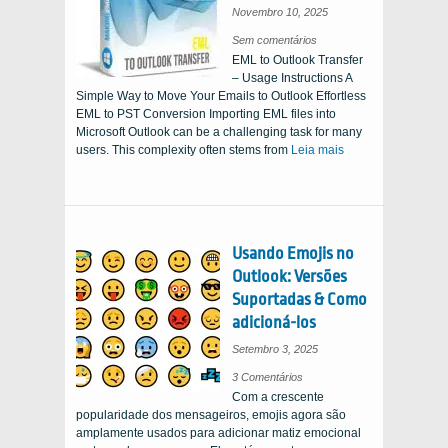
Novembro 10, 2025
sobre
Sem comentários
como
EML to Outlook Transfer
transferir
EML
– Usage Instructions A
para
o
Simple Way to Move Your Emails to Outlook Effortless
Outlook
ou
EML to PST Conversion Importing EML files into
PST
File
Microsoft Outlook can be a challenging task for many
users
.
This complexity often stems from
Leia mais
Usando Emojis no
Outlook: Versões
Suportadas & Como
adicioná-los
Setembro 3, 2025
sobre
3 Comentários
o
Com a crescente
uso
de
popularidade dos mensageiros, emojis agora são
Emojis
no
amplamente usados ​​para adicionar matiz emocional
Outlook:
Versões