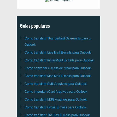
Guias populares
Como transferir
Thunderbird
Os e-mails para o
Outlook
Como transferir
Live Mail
E-mails para
Outlook
Como transferir
IncrediMail
E-mails para
Outlook
Como converter e-mails de
Mbox
para
Outlook
Como transferir
Mac Mail
E-mails para
Outlook
Como transferir
EML
Arquivos para
Outlook
Como importar
vCard
Arquivos para
Outlook
Como transferir
MSG
Arquivos para
Outlook
Como transferir
Gmail
E-mails para
Outlook
Como transferir
The Bat!
E-mails para
Outlook