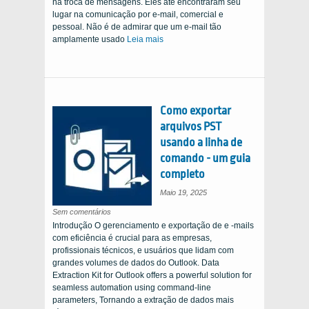
na troca de mensagens. Eles até encontraram seu
Suportadas
&
lugar na comunicação por e-mail, comercial e
Como
pessoal. Não é de admirar que um e-mail tão
adicioná-
los
amplamente usado
Leia mais
Como exportar
arquivos PST
usando a linha de
comando - um guia
completo
Maio 19, 2025
on
Sem comentários
How
Introdução O gerenciamento e exportação de e -mails
to
Export
com eficiência é crucial para as empresas,
PST
Files
profissionais técnicos, e usuários que lidam com
Using
Command
grandes volumes de dados do Outlook.
Data
Line
–
Extraction Kit for Outlook offers a powerful solution for
A
seamless automation using command-line
Complete
Guide
parameters
, Tornando a extração de dados mais