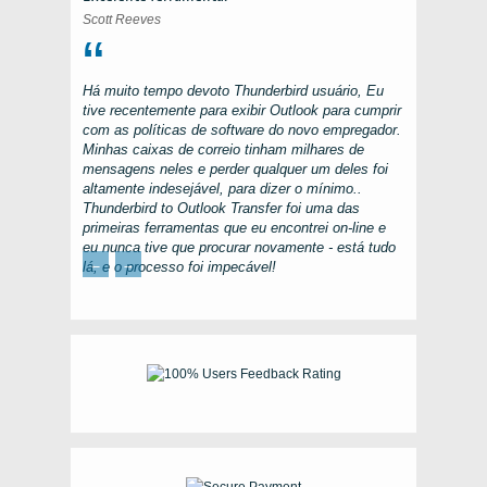
Scott Reeves
Há muito tempo devoto
Thunderbird
usuário, Eu
tive recentemente para exibir
Outlook
para cumprir
com as políticas de software do novo empregador.
Minhas caixas de correio tinham milhares de
mensagens neles e perder qualquer um deles foi
altamente indesejável, para dizer o mínimo..
Thunderbird to Outlook Transfer
foi uma das
primeiras ferramentas que eu encontrei on-line e
eu nunca tive que procurar novamente - está tudo
←
→
lá, e o processo foi impecável!