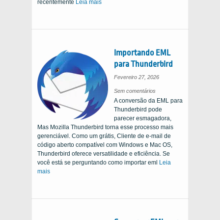
recentemente
Leia mais
Importando EML
para Thunderbird
Fevereiro 27, 2026
na
Sem comentários
importação
A conversão da EML para
de
EML
Thunderbird pode
para
Thunderbird
parecer esmagadora,
Mas Mozilla Thunderbird torna esse processo mais
gerenciável. Como um grátis, Cliente de e-mail de
código aberto compatível com Windows e Mac OS,
Thunderbird oferece versatilidade e eficiência. Se
você está se perguntando como importar eml
Leia
mais