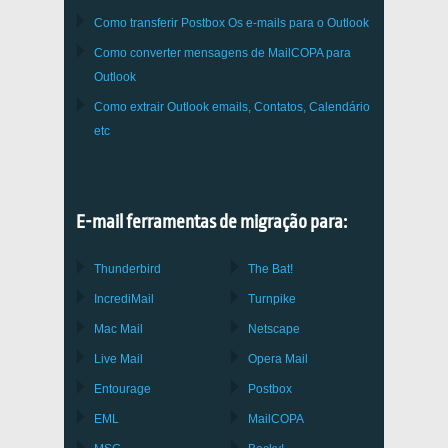
Como transferir
Postbox
Os e-mails para o Outlook
Como converter mensagens de
MailCOPA
para
Outlook
Como extrair
Outlook
emails, Contatos, Calendário
etc
E-mail ferramentas de migração para:
Thunderbird
The Bat!
IncrediMail
Turnpike
Mac Mail
Netscape
Live Mail
Opera Mail
Entourage
Postbox
EML
MailCOPA