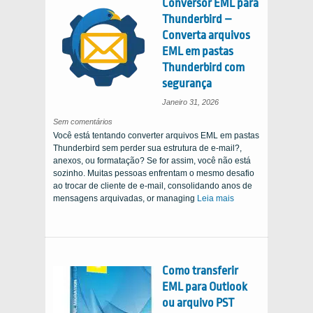
Conversor EML para
Thunderbird –
Converta arquivos
EML em pastas
Thunderbird com
segurança
Janeiro 31, 2026
on
Sem comentários
EML
Você está tentando converter arquivos EML em pastas
to
Thunderbird
Thunderbird sem perder sua estrutura de e-mail?,
Converter
–
anexos, ou formatação? Se for assim, você não está
Convert
EML
sozinho. Muitas pessoas enfrentam o mesmo desafio
Files
to
ao trocar de cliente de e-mail, consolidando anos de
Thunderbird
mensagens arquivadas,
Folders
or managing
Leia mais
Safely
Como transferir
EML para Outlook
ou arquivo PST