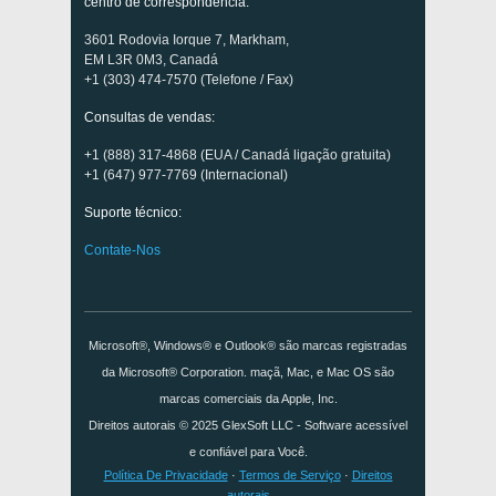
centro de correspondência:
3601 Rodovia Iorque 7, Markham,
EM L3R 0M3, Canadá
+1 (303) 474-7570 (Telefone / Fax)
Consultas de vendas:
+1 (888) 317-4868 (EUA / Canadá ligação gratuita)
+1 (647) 977-7769 (Internacional)
Suporte técnico:
Contate-Nos
Microsoft®, Windows® e Outlook® são marcas registradas
da Microsoft® Corporation. maçã, Mac, e Mac OS são
marcas comerciais da Apple, Inc.
Direitos autorais © 2025
GlexSoft LLC
- Software acessível
e confiável para Você.
Política De Privacidade
·
Termos de Serviço
·
Direitos
autorais