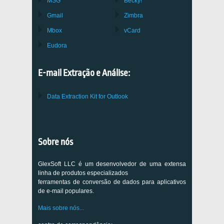
MSG
Becky!
Gmail
Zimbra
Mbox
vCard
Eudora
E-mail Extração e Análise:
Data Extraction Kit for Outlook
Sobre nós
GlexSoft LLC é um desenvolvedor de uma extensa
linha de produtos especializados
ferramentas de conversão de dados para aplicativos
de e-mail populares.
Mais sobre nós...