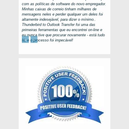
com as políticas de software do novo empregador.
Minhas caixas de correio tinham milhares de
mensagens neles e perder qualquer um deles foi
altamente indesejável, para dizer o mínimo..
Thunderbird to Outlook Transfer
foi uma das
primeiras ferramentas que eu encontrei on-line e
eu nunca tive que procurar novamente - está tudo
←
→
lá, e o processo foi impecável!