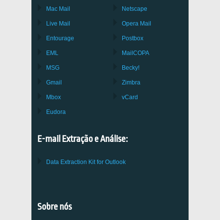
Mac Mail
Netscape
Live Mail
Opera Mail
Entourage
Postbox
EML
MailCOPA
MSG
Becky!
Gmail
Zimbra
Mbox
vCard
Eudora
E-mail Extração e Análise:
Data Extraction Kit for Outlook
Sobre nós