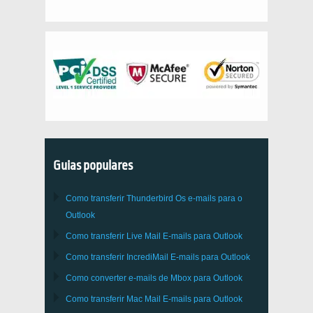
Guias populares
Como transferir
Thunderbird
Os e-mails para o
Outlook
Como transferir
Live Mail
E-mails para
Outlook
Como transferir
IncrediMail
E-mails para
Outlook
Como converter e-mails de
Mbox
para
Outlook
Como transferir
Mac Mail
E-mails para
Outlook