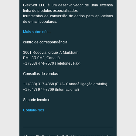
GlexSoft LLC é um desenvolvedor de uma extensa
linha de produtos especializados
ferramentas de conversão de dados para aplicativos
de e-mail populares.
Mais sobre nós...
centro de correspondência:
3601 Rodovia Iorque 7, Markham,
EM L3R 0M3, Canadá
+1 (303) 474-7570 (Telefone / Fax)
Consultas de vendas:
+1 (888) 317-4868 (EUA / Canadá ligação gratuita)
+1 (647) 977-7769 (Internacional)
Suporte técnico:
Contate-Nos