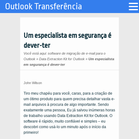
Outlook Transferência
Um especialista em segurança é
dever-ter
Você está aqui:
software de migração de e-mail para o
Outlook
»
Data Extraction Kit for Outlook
»
Um especialista
em segurança é dever-ter
John Wilson
Tiro meu chapéu para você, caras, para a criação de
um ótimo produto para quem precisa detalhar vasta e-
mail arquivos à procura de algo importante. Sendo
exatamente uma pessoa, Eu já salvou inúmeras horas
de trabalho usando
Data Extraction Kit for Outlook
. O
software é rápido, muito confiável e simples – eu
descobri como usá-lo um minuto após o início da
primeiro!