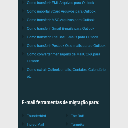
Como transferir
EML
Arquivos para
Outlook
Como importar
vCard
Arquivos para
Outlook
Como transferir
MSG
Arquivos para
Outlook
Como transferir
Gmail
E-mails para
Outlook
Como transferir
The Bat!
E-mails para
Outlook
Como transferir
Postbox
Os e-mails para o Outlook
Como converter mensagens de
MailCOPA
para
Outlook
Como extrair
Outlook
emails, Contatos, Calendário
etc
E-mail ferramentas de migração para:
Thunderbird
The Bat!
IncrediMail
Turnpike