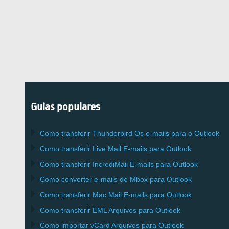
Guias populares
Como transferir
Thunderbird
Os e-mails para o Outlook
Como transferir
Live Mail
E-mails para
Outlook
Como transferir
IncrediMail
E-mails para
Outlook
Como converter e-mails de
Mbox
para
Outlook
Como transferir
Mac Mail
E-mails para
Outlook
Como transferir
EML
Arquivos para
Outlook
Como importar
vCard
Arquivos para
Outlook