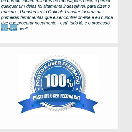
de correio tinham milhares de mensagens neles e perder
qualquer um deles foi altamente indesejável, para dizer o
mínimo..
Thunderbird to Outlook Transfer
foi uma das
primeiras ferramentas que eu encontrei on-line e eu nunca
tive que procurar novamente - está tudo lá, e o processo
←
→
foi impecável!