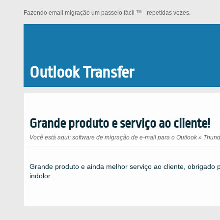
Fazendo email migração um passeio fácil ™ - repetidas vezes.
Outlook Transfer
Grande produto e serviço ao cliente!
Você está aqui:
software de migração de e-mail para o Outlook
»
Thunde
Grande produto e ainda melhor serviço ao cliente, obrigado
indolor.