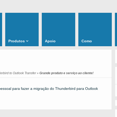
Produtos
Apoio
Como
rbird to Outlook Transfer
»
Grande produto e serviço ao cliente!
 pessoal para fazer a migração do
Thunderbird
para
Outlook