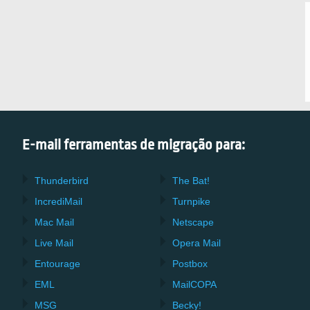
E-mail ferramentas de migração para:
Thunderbird
The Bat!
IncrediMail
Turnpike
Mac Mail
Netscape
Live Mail
Opera Mail
Entourage
Postbox
EML
MailCOPA
MSG
Becky!