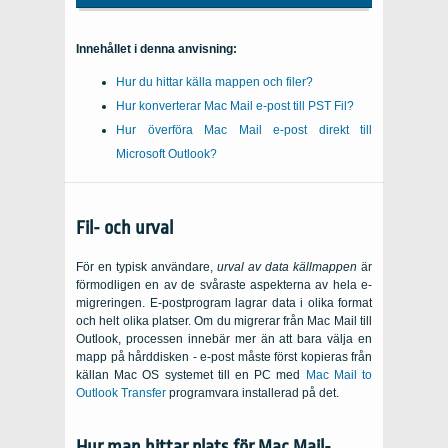
Innehållet i denna anvisning:
Hur du hittar källa mappen och filer?
Hur konverterar
Mac Mail
e-post till
PST
Fil?
Hur överföra
Mac Mail
e-post direkt till
Microsoft Outlook
?
Fil- och urval
För en typisk användare,
urval av data källmappen
är
förmodligen en av de svåraste aspekterna av hela e-
migreringen. E-postprogram lagrar data i olika format
och helt olika platser. Om du migrerar från Mac Mail till
Outlook, processen innebär mer än att bara välja en
mapp på hårddisken - e-post måste först kopieras från
källan
Mac OS
systemet till en
PC
med
Mac Mail to
Outlook Transfer
programvara installerad på det.
Hur man hittar plats för Mac Mail-