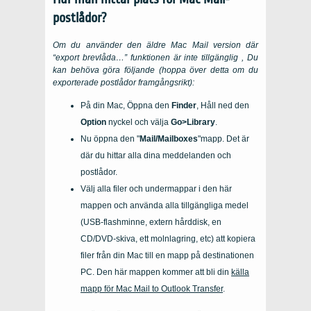
postlådor?
Om du använder den äldre Mac Mail version där
“export brevlåda…” funktionen är inte tillgänglig , Du
kan behöva göra följande (hoppa över detta om du
exporterade postlådor framgångsrikt):
På din
Mac
, Öppna den
Finder
, Håll ned den
Option
nyckel och välja
Go>Library
.
Nu öppna den "
Mail/Mailboxes
"mapp. Det är
där du hittar alla dina meddelanden och
postlådor.
Välj alla filer och undermappar i den här
mappen och använda alla tillgängliga medel
(USB-flashminne, extern hårddisk, en
CD/DVD-skiva, ett molnlagring, etc) att kopiera
filer från din
Mac
till en mapp på destinationen
PC
. Den här mappen kommer att bli din
källa
mapp för
Mac Mail to Outlook Transfer
.