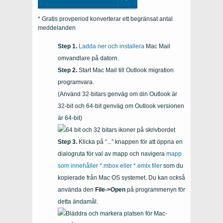
* Gratis provperiod konverterar ett begränsat antal
meddelanden
Ladda ner och installera
Mac Mail
omvandlare på datorn.
Start
Mac Mail
till
Outlook
migration
programvara.
(Använd 32-bitars genväg om din
Outlook
är
32-bit
och
64-bit
genväg om
Outlook
versionen
är
64-bit
)
Klicka på “...” knappen för att öppna en
dialogruta för val av mapp och navigera
mapp
som innehåller
*.mbox
eller
*.emlx
filer
som du
kopierade från
Mac OS
systemet. Du kan också
använda den
File->Open
på programmenyn för
detta ändamål.