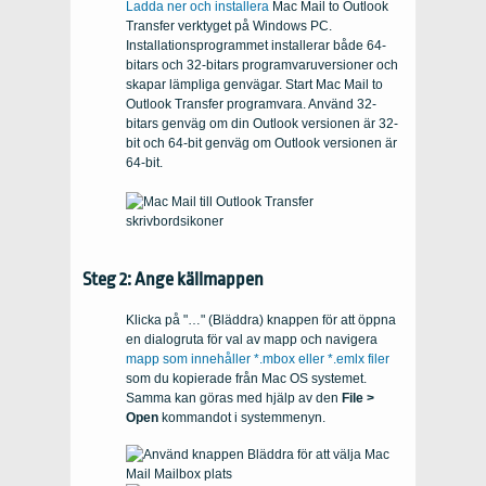
Ladda ner och installera
Mac Mail to Outlook
Transfer
verktyget på
Windows PC
.
Installationsprogrammet installerar både 64-
bitars och 32-bitars programvaruversioner och
skapar lämpliga genvägar. Start
Mac Mail to
Outlook Transfer
programvara. Använd 32-
bitars genväg om din
Outlook
versionen är
32-
bit
och
64-bit
genväg om
Outlook
versionen är
64-bit.
Steg 2: Ange källmappen
Klicka på "…" (Bläddra) knappen för att öppna
en dialogruta för val av mapp och navigera
mapp som innehåller
*.mbox
eller
*.emlx
filer
som du kopierade från
Mac OS
systemet.
Samma kan göras med hjälp av den
File >
Open
kommandot i systemmenyn.