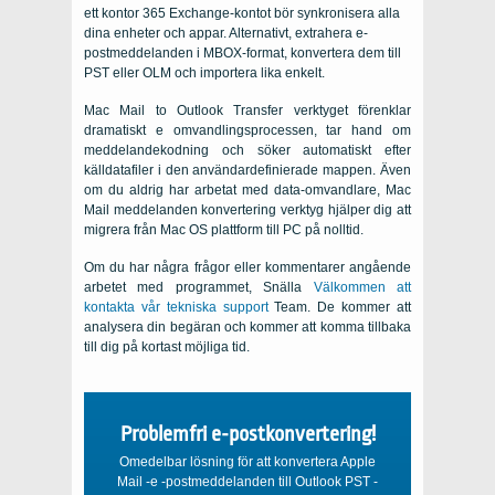
ett kontor 365 Exchange-kontot bör synkronisera alla
dina enheter och appar. Alternativt, extrahera e-
postmeddelanden i MBOX-format, konvertera dem till
PST eller OLM och importera lika enkelt.
Mac Mail to Outlook Transfer
verktyget förenklar
dramatiskt e omvandlingsprocessen, tar hand om
meddelandekodning och söker automatiskt efter
källdatafiler i den användardefinierade mappen. Även
om du aldrig har arbetat med data-omvandlare,
Mac
Mail
meddelanden konvertering verktyg hjälper dig att
migrera från
Mac OS
plattform till
PC
på nolltid.
Om du har några frågor eller kommentarer angående
arbetet med programmet, Snälla
Välkommen att
kontakta vår tekniska support
Team. De kommer att
analysera din begäran och kommer att komma tillbaka
till dig på kortast möjliga tid.
Problemfri e-postkonvertering!
Omedelbar lösning för att konvertera Apple
Mail -e -postmeddelanden till Outlook PST -