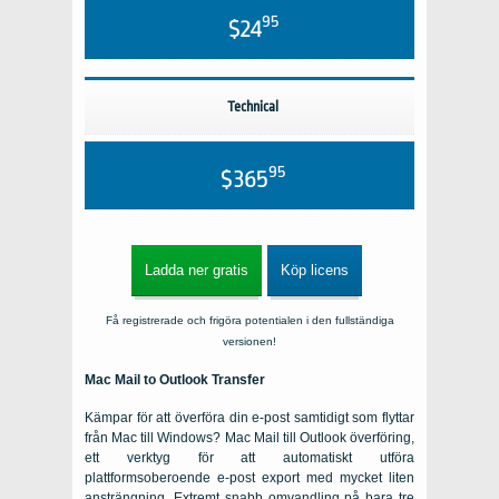
95
$24
Technical
95
$365
Ladda ner gratis
Köp licens
Få registrerade och frigöra potentialen i den fullständiga
versionen!
Mac Mail to Outlook Transfer
Kämpar för att överföra din e-post samtidigt som flyttar
från Mac till Windows? Mac Mail till Outlook överföring,
ett verktyg för att automatiskt utföra
plattformsoberoende e-post export med mycket liten
ansträngning. Extremt snabb omvandling på bara tre