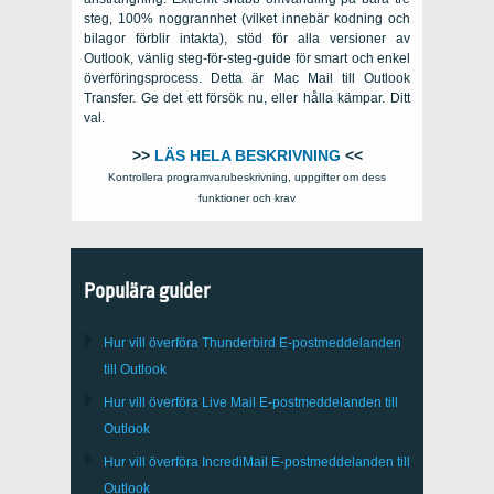
steg, 100% noggrannhet (vilket innebär kodning och
bilagor förblir intakta), stöd för alla versioner av
Outlook, vänlig steg-för-steg-guide för smart och enkel
överföringsprocess. Detta är Mac Mail till Outlook
Transfer. Ge det ett försök nu, eller hålla kämpar. Ditt
val.
>>
LÄS HELA BESKRIVNING
<<
Kontrollera programvarubeskrivning, uppgifter om dess
funktioner och krav
Populära guider
Hur vill överföra
Thunderbird
E-postmeddelanden
till Outlook
Hur vill överföra
Live Mail
E-postmeddelanden till
Outlook
Hur vill överföra
IncrediMail
E-postmeddelanden till
Outlook