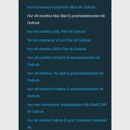
Hur konvertera e-post från
Mbox
till
Outlook
Hur vill överföra
Mac Mail
E-postmeddelanden till
Outlook
Hur vill överföra
EML
Filer till
Outlook
Så här importerar
vCard
Filer till
Outlook
Hur vill överföra
MSG
Filer till
Outlook
Hur vill överföra
Gmail
E-postmeddelanden till
Outlook
Hur vill överföra
The Bat!
E-postmeddelanden till
Outlook
Hur vill överföra
Postbox
E-postmeddelanden till
Outlook
Hur man konverterar meddelanden från
MailCOPA
till Outlook
Hur att utvinna
Outlook
E-post, Kontakter, Kalender
etc.