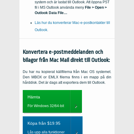
system och är lastat till
Outlook
. Att öppna
PST
fil i
MS Outlook
använda meny
File > Open >
Outlook Data File…
Läs hur du konverterar Mac-e-postkontakter till
Outlook.
Konvertera e-postmeddelanden och
bilagor från
Mac Mail
direkt till
Outlook
:
Du har nu kopierat källfilerna från
Mac OS
systemet.
Den
MBOX or EMLX
filerna finns i en mapp på din
hårddisk. Det är dags att exportera dem till
Outlook
.
Hämta
För Windows 32/64-bit
Köpa från $19.95
Lås upp alla funktioner