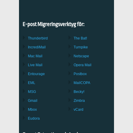
E-post Migreringsverktyg för:
Thunderbird
The Bat!
IncrediMail
Turnpike
Mac Mail
Netscape
Live Mail
Opera Mail
Entourage
Postbox
EML
MailCOPA
MSG
Becky!
Gmail
Zimbra
Mbox
vCard
Eudora