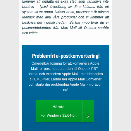
kommer att omfatta ett extra steg som vanligtvis inte
behövs – fysisk överföring av dina källdata från ett
system till ett annat. Utöver detta, processen är nästan
identisk med alla våra produkter och vi kommer att
beskriva det i detalj nedan. Så här importerar du e-
postmeddelanden från Mac Mail till Outlook snabbt
och felfritt.
Problemfri e-postkonvertering!
Omedelbar lösning för att konvertera Apple
Mail -e -postmeddelanden till Outlook PST -
format och exportera Apple Mail -meddelanden
till EML -filer. Ladda ner Apple Mail Converter
och starta din problemfria Apple Mail-migration
nu!
Hämta
För Windows 32/64-bit