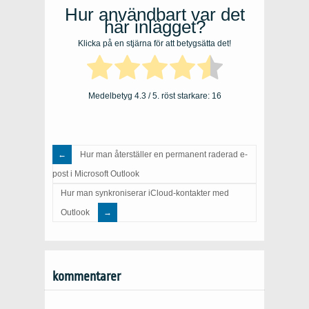
Hur användbart var det
här inlägget?
Klicka på en stjärna för att betygsätta det!
Medelbetyg
4.3
/ 5. röst starkare:
16
Hur man återställer en permanent raderad e-
post i Microsoft Outlook
Hur man synkroniserar iCloud-kontakter med
Outlook
kommentarer