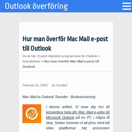
Outlook överföring
Hur man överför Mac Mail e-post
till Outlook
Du är här:
E-post migration programvara för Outlook
»
Instruktioner
»
Hur man överför Mac Mail e-post till
Outlook
Februari 11, 2023
av
Gordon
Mac Mail to Outlook Transfer
- Bruksanvisning
I denna artikel, Vi visar dig hur till
konvertera hela din
Mac Mail
e-arkiv till
Microsoft Outlook
på en
PC
i några få
steg. Sedan kommer vi att göra med två
olika plattformar här, processen