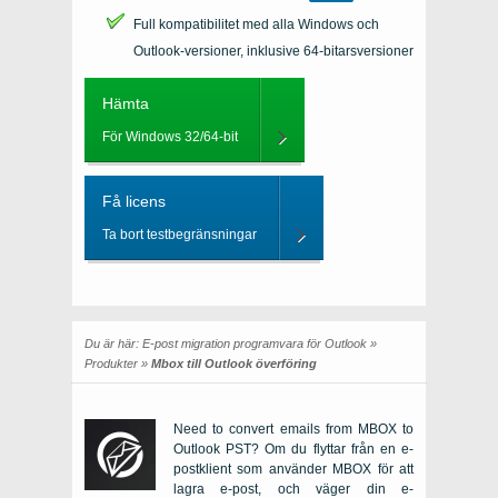
Full kompatibilitet med alla Windows och
Outlook-versioner, inklusive 64-bitarsversioner
Hämta
För Windows 32/64-bit
Få licens
Ta bort testbegränsningar
Du är här:
E-post migration programvara för Outlook
»
Produkter
»
Mbox till Outlook överföring
Need to convert emails from MBOX to
Outlook PST?
Om du flyttar från en e-
postklient som använder
MBOX
för att
lagra e-post, och väger din e-