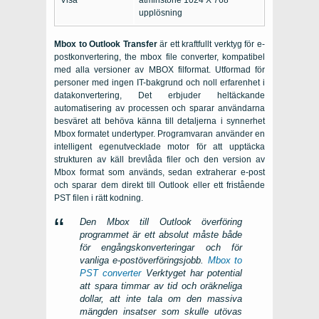
Visa
åtminstone 1024 X 768
upplösning
Mbox to Outlook Transfer
är ett kraftfullt verktyg för e-
postkonvertering,
the mbox file converter
,
kompatibel
med alla versioner av
MBOX
filformat. Utformad för
personer med ingen IT-bakgrund och noll erfarenhet i
datakonvertering, Det erbjuder heltäckande
automatisering av processen och sparar användarna
besväret att behöva känna till detaljerna i synnerhet
Mbox
formatet undertyper. Programvaran använder en
intelligent egenutvecklade motor för att upptäcka
strukturen av käll brevlåda filer och den version av
Mbox
format som används, sedan extraherar e-post
och sparar dem direkt till
Outlook
eller ett fristående
PST
filen i rätt kodning.
Den
Mbox till Outlook överföring
programmet är ett absolut måste både
för engångskonverteringar och för
vanliga e-postöverföringsjobb.
Mbox to
PST converter
Verktyget har potential
att spara timmar av tid och oräkneliga
dollar, att inte tala om den massiva
mängden insatser som skulle utövas