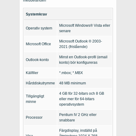
meddelanden
Systemkrav
Microsoft Windows® Vista eller
Operativ system
senare
Microsoft Outlook ® 2003-
Microsoft Office
2021 (fristående)
Minst en Outlook-profil (email
Outlook-konto
konto) bör konfigureras
Källfiler
*.mbox; *.MBX
Hårddiskutrymme
48 MB minimum
4 GB för 32-bitars och 8 GB
Tillgängligt
eller mer för 64-bitars
minne
operativsystem
Pentium IV 2 GHz eller
Processor
snabbare
Färgdisplay, inställd på