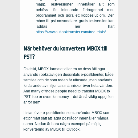
mapp. Testversionen innehåller allt som
behövs för inledande förtrogenhet med
programmet och göra ett köpbeslut om. Den
mbox till pst-omvandlare: gratis testversion
kan
laddas ner här:
https://www.outlooktransfer.com/free-trials/
När behöver du konvertera MBOX till
PST?
Faktiskt, MBOX-formatet eller en av dess ättlingar
används i bokstavligen dussintals e-postklienter, både
samtida och de som redan är utfasade, men används
fortfarande av miljontals människor över hela världen.
And many of those people need to transfer MBOX to
PST free or even for money
– det är så viktig uppgiften
är för dem.
Listan över e-postklienter som använder MBOX som
ett primärt sätt att lagra postlådor innehåller många
namn. Nedan är bara några exempel på möjlig
konvertering av MBOX till Outlook.