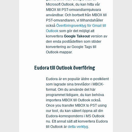
Microsoft Outlook, du kan hitta vår
MBOX till PST-omvandlarmjukvara
användbar. Och bortsett från MBOX till
PST-omvandlaren, vi tillhandahåller
också
Överföringsverktyg för Gmail till
Outlook
som gör det möjligt att
konvertera
Google Takeout
version av
den enda postlådefilen som stöder
konvertering av Google Tags till
Outlook-mappar.
Eudora till Outlook överföring
Eudora är en populär äldre e-postklient
som lagrade sina brevlådor i MBOX-
format. Om du använde det här
programmet tidigare, du kan behöva
importera MBOX till Outlook också.
Once you transfer MBOX to PST using
our tool
, du kan säkert öppna all din
Eudora-korrespondens i MS Outlook
nu. Ett annat sätt att konvertera Eudora
till Outlook är
detta verktyg
.