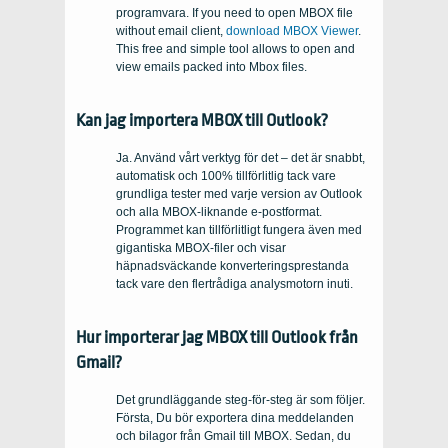
programvara.
If you need to open MBOX file
without email client
,
download MBOX Viewer
.
This free and simple tool allows to open and
view emails packed into Mbox files
.
Kan jag importera MBOX till Outlook?
Ja. Använd vårt verktyg för det – det är snabbt,
automatisk och 100% tillförlitlig tack vare
grundliga tester med varje version av Outlook
och alla MBOX-liknande e-postformat.
Programmet kan tillförlitligt fungera även med
gigantiska MBOX-filer och visar
häpnadsväckande konverteringsprestanda
tack vare den flertrådiga analysmotorn inuti.
Hur importerar jag MBOX till Outlook från
Gmail?
Det grundläggande steg-för-steg är som följer.
Första, Du bör exportera dina meddelanden
och bilagor från Gmail till MBOX. Sedan, du