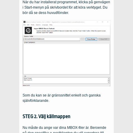
När du har installerat programmet, klicka på genvägen
i Start-menyn på skrivbordet för att köra verktyget. Du
bör då se dess huvudfönster.
Som du kan se är gränssnittet enkelt och ganska
självförklarande.
STEG 2. Välj källmappen
Nu måste du ange var dina MBOX-filer är. Beroende
på den specifika e-postklienten du vill exportera till