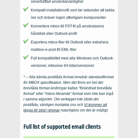
oöverträffad användarvänlighet
Kompakt installationsfil som tar sekunder att ladda
ner och kräver ingen ytterligare komponenter
Konvertera mbox till PST-fil på användarens
hårddisk eller Outlook-profil
Exportera mbox-filer till Outlook eller extrahera
mailbox-e-post till EML-filer
Full kompatibilitet med alla Windows och Outlook-
versioner, inklusive 64-bitarsversioner
* – Alla kända postlåda format innebär standardformat
för
MBOX
specifikation. Men det finns en hel del
brevlåda format ändringar kallas “förändrad brevlåda
format” eller “mbox liknande” format som inte kan ingå
i samma algoritm. Om verktyget inte stöds din
postlåda, vänligen kontakta oss och
Vi kommer att
lägga till stöd i timmar
naturligtvis om det är möjligt.
Full list of supported email clients