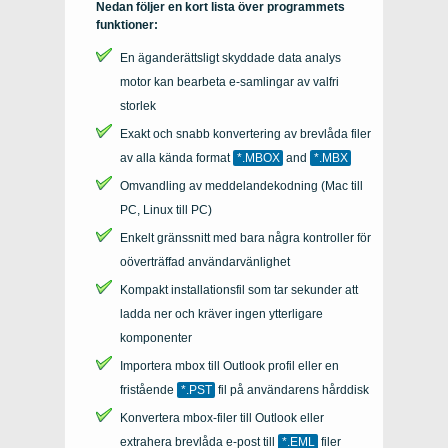
Nedan följer en kort lista över programmets
funktioner:
En äganderättsligt skyddade data analys
motor kan bearbeta e-samlingar av valfri
storlek
Exakt och snabb konvertering av brevlåda filer
av alla kända format
*.MBOX
and
*.MBX
Omvandling av meddelandekodning (Mac till
PC, Linux till PC)
Enkelt gränssnitt med bara några kontroller för
oöverträffad användarvänlighet
Kompakt installationsfil som tar sekunder att
ladda ner och kräver ingen ytterligare
komponenter
Importera
mbox
till
Outlook
profil eller en
fristående
*.PST
fil på användarens hårddisk
Konvertera mbox-filer till Outlook eller
extrahera brevlåda e-post till
*.EML
filer