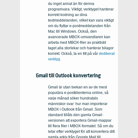
du inget annat än för denna
programvara. Viktigt, verktyget hanterar
korrekt kodning av dina
textmeddelanden, vilket kan vara viktigt
om du flyttar e-postmeddelanden från
Mac till Windows. Också, den
avancerade MBOX-omvandlaren kan
arbeta med MBOX-filer av praktiskt
taget alla storlekar och hanterar bilagor
korrekt. Också, ta en titt på vår
dedikerat
verktyg
.
Gmail till Outlook konvertering
Gmail är utan tvekan en av de mest
populära e-postklienterna online, så
varje månad söker hundratals
människor svar: hur man importerar
MBOX i Outlook från Gmail. Som
standard tillåts den gamla Gmail-
versionen att exportera Gmail-mappar
till flera filer i MBOX-formatet. Så om du
letar efter verktyget för att konvertera ditt
gamla arkiv från Google Mail till