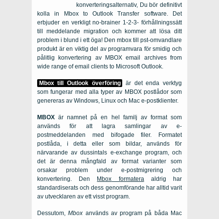
konverteringsalternativ, Du bör definitivt
kolla in
Mbox to Outlook Transfer software
. Det
erbjuder en verkligt no-brainer 1-2-3- förhållningssätt
till meddelande migration och kommer att lösa ditt
problem i blund i ett öga! Den
mbox till pst-omvandlare
produkt är en viktig del av programvara för smidig och
pålitlig konvertering av
MBOX
email archives from
wide range of email clients to
Microsoft Outlook.
Mbox till Outlook överföring
är det enda verktyg
som fungerar med alla typer av
MBOX
postlådor som
genereras av
Windows
,
Linux
och
Mac
e-postklienter.
MBOX
är namnet på en hel familj av format som
används för att lagra samlingar av e-
postmeddelanden med bifogade filer. Formatet
postlåda, i detta eller som bildar, används för
närvarande av dussintals e-exchange program, och
det är denna mångfald av format varianter som
orsakar problem under e-postmigrering och
konvertering. Den
Mbox
formatera
aldrig har
standardiserats och dess genomförande har alltid varit
av utvecklaren av ett visst program.
Dessutom,
Mbox
används av program på båda
Mac