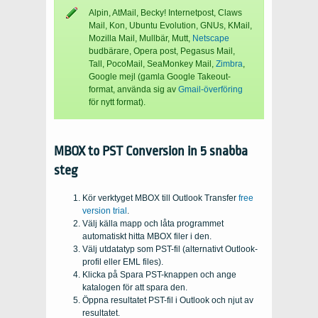
Alpin, AtMail, Becky! Internetpost, Claws
Mail, Kon, Ubuntu Evolution, GNUs, KMail,
Mozilla Mail, Mullbär, Mutt,
Netscape
budbärare, Opera post, Pegasus Mail,
Tall, PocoMail, SeaMonkey Mail,
Zimbra
,
Google mejl (gamla Google Takeout-
format, använda sig av
Gmail-överföring
för nytt format).
MBOX to PST Conversion in
5 snabba
steg
Kör verktyget MBOX till Outlook Transfer
free
version trial
.
Välj källa mapp och låta programmet
automatiskt hitta
MBOX
filer i den.
Välj utdatatyp som PST-fil (alternativt Outlook-
profil eller
EML files
).
Klicka på Spara PST-knappen och ange
katalogen för att spara den.
Öppna resultatet PST-fil i Outlook och njut av
resultatet.