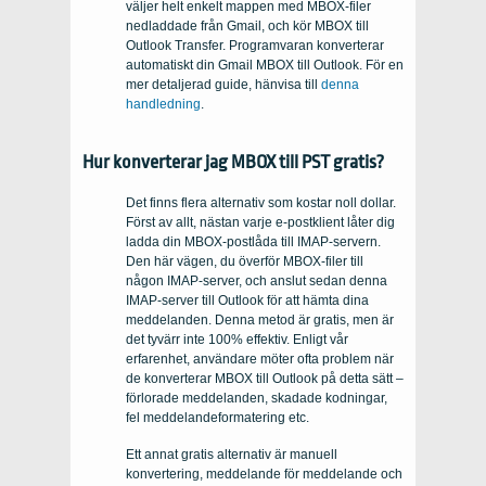
väljer helt enkelt mappen med MBOX-filer
nedladdade från Gmail, och kör MBOX till
Outlook Transfer. Programvaran konverterar
automatiskt din Gmail MBOX till Outlook. För en
mer detaljerad guide, hänvisa till
denna
handledning
.
Hur konverterar jag MBOX till PST gratis?
Det finns flera alternativ som kostar noll dollar.
Först av allt, nästan varje e-postklient låter dig
ladda din MBOX-postlåda till IMAP-servern.
Den här vägen, du överför MBOX-filer till
någon IMAP-server, och anslut sedan denna
IMAP-server till Outlook för att hämta dina
meddelanden. Denna metod är gratis, men är
det tyvärr inte 100% effektiv. Enligt vår
erfarenhet, användare möter ofta problem när
de konverterar MBOX till Outlook på detta sätt –
förlorade meddelanden, skadade kodningar,
fel meddelandeformatering etc.
Ett annat gratis alternativ är manuell
konvertering, meddelande för meddelande och