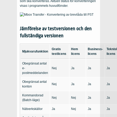
som ska konverteras. Aktuell status för konverteringen
visas i programmets huvudfönster.
Jämförelse av testversionen och den
fullständiga versionen
Gratis
Hem
Business-
Teknis
Mjukvarufunktion
testlicens
licens
licens
licens
Obegränsat antal
e-
Nej
Ja
Ja
Ja
postmeddelanden
Obegränsat antal
Nej
Ja
Ja
Ja
konton
Kommandorad
Nej
Nej
Ja
Ja
(Batch-läge)
Nätverkskällor
Ja
Nej
Ja
Ja