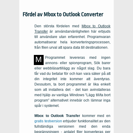
Fördel av
Mbox to Outlook Converter
Den största fördelen med
Mbox to Outlook
Transfer
är användarvänligheten här erbjuds
till användare utan erfarenhet. Programvaran
automatiserar hela konverteringsprocessen,
från filen urval att spara data till destinationen.
M
Programmet levereras med ingen
annons- eller spionprogram, Sök barer
eller webbläsartillägg av något slag. Du bara
får vad du betalar för och kan vara säker på att
din integritet inte kommer att äventyras.
Dessutom, ta bort programmet är lika enkelt
som att installera det - det kan avinstalleras
med hjälp av vanliga Windows “Lägg till/ta bort
program” alternativet innebär och lämnar inga
spår i systemet.
Mbox to Outlook Transfer
kommer med en
gratis testversion
erbjuder funktionalitet av den
fullständiga versionen med den enda
begränsningen - antalet filer konverteras per