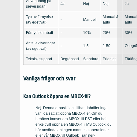
Användning på
Ja
Nej
Nej
Ja
serversidan
Typ av förnyelse
Manual &
Manual
-
Manuell
(av eget val)
auto
auto
Förnyelse rabatt
-
10%
20%
30%
Antal aktiveringar
-
1-5
1-50
Obegr
(av eget val)
Teknisk support
Begränsad
Standard
Prioritet
Förlän
Vanliga frågor och svar
Kan Outlook öppna en MBOX-fil?
Nej. Denna e-postklient tillhandahåller inga
vanliga sätt att öppna MBOX-filer. Om du
behöver konvertera MBOX till PST eller helt
enkelt vill öppna en MBOX-fil i MS Outlook, du
bör använda antingen manuella operationer
eller vår MBOX till Outlook Transfer-