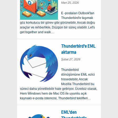
Mart 25, 2026
E -postaları Outlook'tan
Thunderbird'e taşımak
göz korkutucu bir görev gibi görünebilir, Ancak doğru
araçlar ve rehberlikle, Düzgün bir süreç olabilir.
Let's
get together and walk
…
Thunderbird'e EML
aktarma
Şubat 27, 2026
Thunderbird
dönüşümüne EML ezici
hissedebilir, Ancak
Mozilla Thunderbird bu
süreci daha yönetilebilir hale getiriyor. Ücretsiz olarak,
Hem Windows hem de Mac OS ile uyumlu açık
kaynaklı e-posta istemcisi, Thunderbird teklifleri…
EML'den