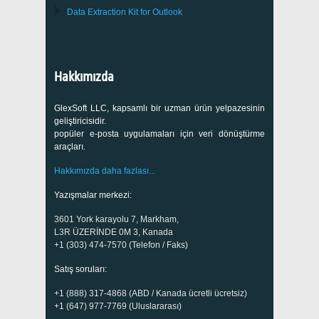
Data Extraction Kit for Outlook
Hakkımızda
GlexSoft LLC, kapsamlı bir uzman ürün yelpazesinin
geliştiricisidir.
popüler e-posta uygulamaları için veri dönüştürme
araçları.
Hakkımızda daha fazlası...
Yazışmalar merkezi:
3601 York karayolu 7, Markham,
L3R ÜZERİNDE 0M 3, Kanada
+1 (303) 474-7570 (Telefon / Faks)
Satış soruları:
+1 (888) 317-4868 (ABD / Kanada ücretli ücretsiz)
+1 (647) 977-7769 (Uluslararası)