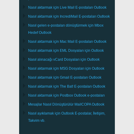
Nasıl aktarmak için
Live Mail
E-postaları
Outlook
Nasıl aktarmak için
IncrediMail
E-postaları
Outlook
Nasıl gelen e-postaları dönüştürmek için
Mbox
Hedef
Outlook
Nasıl aktarmak için
Mac Mail
E-postaları
Outlook
Nasıl aktarmak için
EML
Dosyaları için
Outlook
Nasıl alınacağı
vCard
Dosyaları için
Outlook
Nasıl aktarmak için
MSG
Dosyaları için
Outlook
Nasıl aktarmak için
Gmail
E-postaları
Outlook
Nasıl aktarmak için
The Bat!
E-postaları
Outlook
Nasıl aktarmak için
Postbox
Outlook e-postaları
Mesajlar Nasıl Dönüştürülür
MailCOPA
Outlook
Nasıl ayıklamak için
Outlook
E-postalar, İletişim,
Takvim vb.