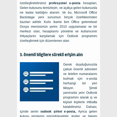
özelleştirebilirsiniz
profesyonel e-posta
hesapları,
Gelen kutusunu temizleyin, ve açıkça gelen kutunuzda
ne kadar kaldığını alanım. Ve bu, Microsoft Office
Backstage yeni sunumun birçok özelliklerinden
bazıları adildir. Kulis ikame tüm Office geleneksel
Dosya menüsünün yerini 2010 uygulamalar ve bir
merkezi olan, hesaplarını yönetme ve kullanıcının
ihtiyaçlarını karşılamak için Outlook programını
özelleştirmek için düzenlenen alan.
3. önemli bilgilere sürekli erişim alın
Gerek duyduğunuzda
çabuk önemli adresleri
ve telefon numaralarını
bulmak için e-posta
herhangi bir yeri
tıklayın. Şimdi
yanınızda yeni Outlook
programını alarak iş ve
kişisel kişilerle irtibatta
kalabilirsiniz. Dahası,
içinde senin
outlook şirket e-posta,
Ayrıca gelen
kutusu girişlerini görüntüleyebilir, kişiler, ve takvim