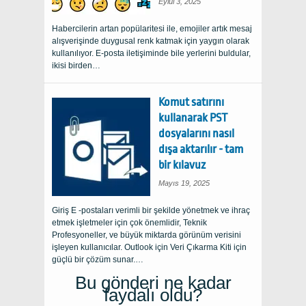
Eylül 3, 2025
Habercilerin artan popülaritesi ile, emojiler artık mesaj
alışverişinde duygusal renk katmak için yaygın olarak
kullanılıyor. E-posta iletişiminde bile yerlerini buldular,
ikisi birden…
Komut satırını
kullanarak PST
dosyalarını nasıl
dışa aktarılır - tam
bir kılavuz
Mayıs 19, 2025
Giriş E -postaları verimli bir şekilde yönetmek ve ihraç
etmek işletmeler için çok önemlidir, Teknik
Profesyoneller, ve büyük miktarda görünüm verisini
işleyen kullanıcılar. Outlook için Veri Çıkarma Kiti için
güçlü bir çözüm sunar.…
Bu gönderi ne kadar
faydalı oldu?