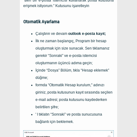
“Ben bir e-posta istemcisi kullanarak posta kutusuna
erişmek istiyorum.” Kutusunu işaretleyin
Otomatik Ayarlama
Çalıştırın ve devam
outlook e-posta kayıt;
İlk ne zaman başlangıç, Program bir hesap
oluşturmak için size sunacak. Sen tıklamanız
gerekir “Sonraki” ve e-posta istemcisi
oluşturmanın üçüncü adıma geçin;
İçinde “Dosya” Bölüm, tıkla “Hesap eklemek”
düğme;
formda “Otomatik Hesap kurulum," adınızı
giriniz, posta kutusunun kayıt sırasında seçilen
e-mail adresi; posta kutusunu kaydederken
belirtilen şifre;
' I tıklatın “Sonraki” ve posta sunucusuna
bağlantı için beklemek.