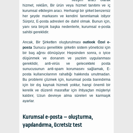
iletişim aracı olarak
hizmet, reklâm, Bir ürün veya hizmet tanıtımı ve iç
kurumsal etkileşim aracı. Herhangi bir şirket benzersiz
her şeyde markasını ve kendini tanımlamak istiyor
Sürpriz, E-posta adresleri de dahil olmak. Bunun için,
yanı sıra birçok başka nedenlerle, kurumsal e-posta
sahibi gereklidir.
Ancak, Bir Şirketten oluşturulması
outlook Özel e-
posta
Sunucu genellikle şirketin sistem yöneticisi için
bir baş ağrısı dönüşüyor. Hepsinden sonra, o iyice
düşünmek ve donanım ve yazılım uygulanması
gereklidir, anti-virüs ve gelecekteki posta
sunucusunun anti-spam korumasını sağlamak, E-
posta kullanıcılarının rahatlığı hakkında unutmadan.
Bu problemi çözmek için, kurumsal posta barındırma
için bir dış kaynak hizmeti yoktur, hangi önemli bir
kerelik ve düzenli masraflar için ihtiyaçtan müşteriyi
kaldırır, Uzun devreye alma süreleri ve karmaşık
ayarlar.
Kurumsal e-posta – oluşturma,
yapılandırma, ücretsiz test