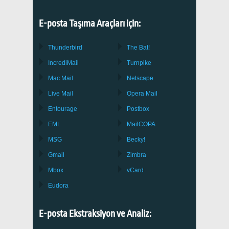
E-posta Taşıma Araçları için:
Thunderbird
The Bat!
IncrediMail
Turnpike
Mac Mail
Netscape
Live Mail
Opera Mail
Entourage
Postbox
EML
MailCOPA
MSG
Becky!
Gmail
Zimbra
Mbox
vCard
Eudora
E-posta Ekstraksiyon ve Analiz: