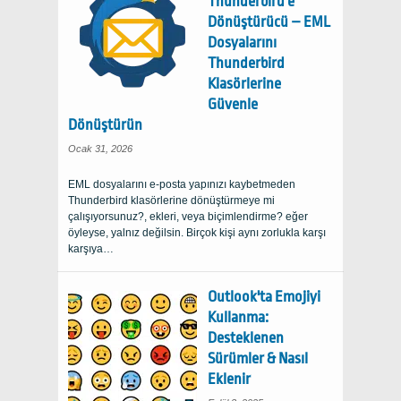
Thunderbird'e
Dönüştürücü – EML
Dosyalarını
Thunderbird
Klasörlerine
Güvenle
Dönüştürün
Ocak 31, 2026
EML dosyalarını e-posta yapınızı kaybetmeden
Thunderbird klasörlerine dönüştürmeye mi
çalışıyorsunuz?, ekleri, veya biçimlendirme? eğer
öyleyse, yalnız değilsin. Birçok kişi aynı zorlukla karşı
karşıya…
Outlook'ta Emojiyi
Kullanma:
Desteklenen
Sürümler & Nasıl
Eklenir