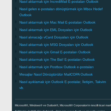
Nasıl aktarmak için
IncrediMail
E-postaları
Outlook
Nasıl gelen e-postaları dönüştürmek için
Mbox
Hedef
Outlook
Nasıl aktarmak için
Mac Mail
E-postaları
Outlook
Nasıl aktarmak için
EML
Dosyaları için
Outlook
Nasıl alınacağı
vCard
Dosyaları için
Outlook
Nasıl aktarmak için
MSG
Dosyaları için
Outlook
Nasıl aktarmak için
Gmail
E-postaları
Outlook
Nasıl aktarmak için
The Bat!
E-postaları
Outlook
Nasıl aktarmak için
Postbox
Outlook e-postaları
Mesajlar Nasıl Dönüştürülür
MailCOPA
Outlook
Nasıl ayıklamak için
Outlook
E-postalar, İletişim, Takvim
vb.
Microsoft®, Windows® ve Outlook®, Microsoft® Corporation'ın tescilli ticari marka