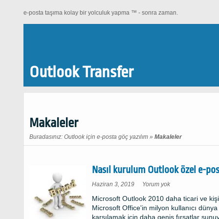
e-posta taşıma kolay bir yolculuk yapma ™ - sonra zaman.
Outlook Transfer
Makaleler
Buradasınız:
Outlook için e-posta göç yazılım
»
Makaleler
Nasıl kurulum Outlook özel e-post
on
Haziran 3, 2019
Yorum yok
How
to
Microsoft Outlook 2010 daha ticari ve kiş
setup
Outlook
Microsoft Office'in milyon kullanıcı dünya
for
custom
karşılamak için daha geniş fırsatlar sunu