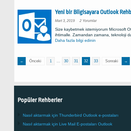
Yeni bir Bilgisayara Outlook Rehb
Yeni
Mart 3, 2019
2 Yorumlar
bir
Bilgisayara
Size kaybetmek istemiyorum Microsoft Offi
Outlook
Rehber
ihtimalle. Zamandan zamana, teknoloji dah
Transferi
Nasıl?
Daha fazla bilgi edinin
Önceki
1
…
30
31
32
33
Sonraki
Popüler Rehberler
Nasıl aktarmak için
Thunderbird
Outlook e-postaları
Nasıl aktarmak için
Live Mail
E-postaları
Outlook