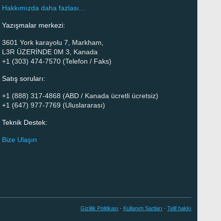
Hakkımızda daha fazlası...
Yazışmalar merkezi:
3601 York karayolu 7, Markham,
L3R ÜZERİNDE 0M 3, Kanada
+1 (303) 474-7570 (Telefon / Faks)
Satış soruları:
+1 (888) 317-4868 (ABD / Kanada ücretli ücretsiz)
+1 (647) 977-7769 (Uluslararası)
Teknik Destek:
Bize Ulaşın
Gizlilik Politikası
·
Kullanım Şartları
·
Telif hakkı