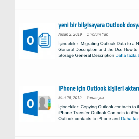
yeni bir bilgisayara Outlook dosy
yeni
Nisan 2, 2019
1 Yorum Yap
bir
bilgisayara
İçindekiler:
Migrating Outlook Data to a 
Outlook
dosya
General Description and the Use How to
aktarmak
için
Storage General Description
Daha fazla b
nasıl?
iPhone için Outlook kişileri aktar
iPhone
Mart 26, 2019
Yorum yok
için
Outlook
İçindekiler:
Copying Outlook contacts to i
kişileri
aktarmak
iPhone Transfer Outlook Contacts to iPho
için
üzerinde
Outlook contacts to iPhone and
Daha fazl
nasıl?