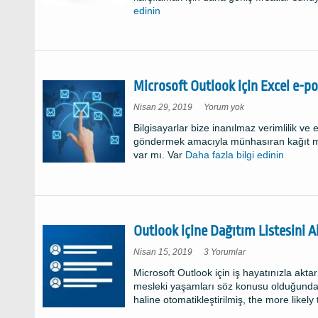
email
edinin
address
Microsoft Outlook için Excel e-pos
Microsoft
Nisan 29, 2019
Yorum yok
Outlook
için
Bilgisayarlar bize inanılmaz verimlilik ve
Excel
e-
göndermek amacıyla münhasıran kağıt mekt
posta
adresleri
var mı. Var
Daha fazla bilgi edinin
Al
nasıl
üzerine
Outlook içine Dağıtım Listesini Al
Outlook
Nisan 15, 2019
3 Yorumlar
içine
Dağıtım
Microsoft Outlook için iş hayatınızla akt
listeyi
alın
mesleki yaşamları söz konusu olduğunda e
Nasıl?
haline otomatikleştirilmiş,
the more likely 