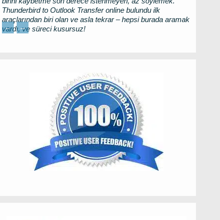
birini kaybetme son derece istenmeyen, az söylemek.
Thunderbird to Outlook Transfer
online bulundu ilk
araçlarından biri olan ve asla tekrar – hepsi burada aramak
←
→
vardı, ve süreci kusursuz!