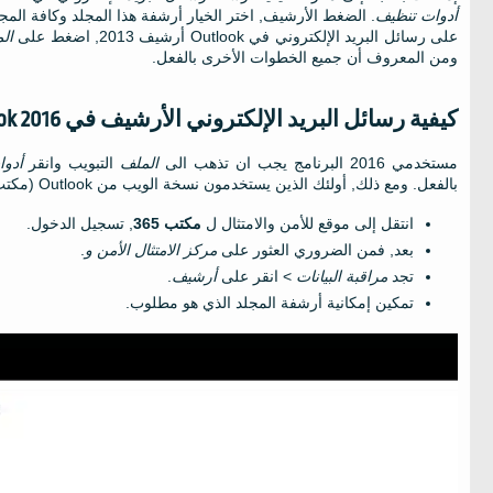
أدوات تنظيف
. الضغط الأرشيف, اختر الخيار أرشفة هذا المجلد وكافة المجل
على رسائل البريد الإلكتروني في Outlook أرشيف 2013, اضغط على
ال
ومن المعروف أن جميع الخطوات الأخرى بالفعل.
كيفية رسائل البريد الإلكتروني الأرشيف في Outlook 2016: احتمالات أخرى
مستخدمي 2016 البرنامج يجب ان تذهب الى
الملف
التبويب وانقر
أدو
بالفعل. ومع ذلك, أولئك الذين يستخدمون نسخة الويب من Outlook (مكتب 365) يجب أولا تمكين هذا الاحتمال:
انتقل إلى موقع للأمن والامتثال ل
مكتب 365
, تسجيل الدخول.
بعد, فمن الضروري العثور على
مركز الامتثال الأمن و
.
تجد
مراقبة البيانات
> انقر على
أرشيف
.
تمكين إمكانية أرشفة المجلد الذي هو مطلوب.