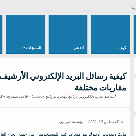
رة.
كيف
الدعم
المنتجات
مقاربات مختلفة
أنت هنا:
البريد الإلكتروني برنامج الهجرة لبرنامج Outlook
»
قاعدة المعرفة
»
آب/أغسطس 10, 2021
بواسطة
جوردون
مايكروسوفت أوتلوك هو مساعد كبير للمستخدمين في جميع أنحاء العا