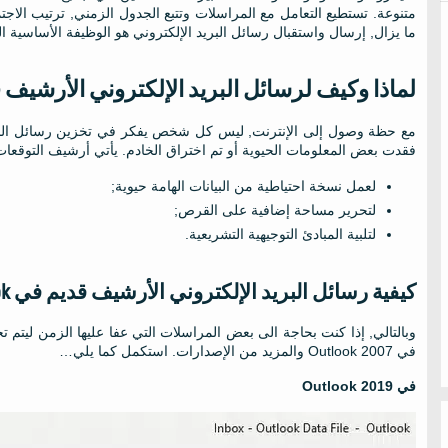
متنوعة. تستطيع التعامل مع المراسلات وتتبع الجدول الزمني, ترتيب الاج
ما يزال, إرسال واستقبال رسائل البريد الإلكتروني هو الوظيفة الأساسية ال
لماذا وكيف لرسائل البريد الإلكتروني الأرشيف في look
مع حظة وصول إلى الإنترنت, ليس كل شخص يفكر في تخزين رسائل البريد
فقدت بعض المعلومات الحيوية أو تم اختراق الخادم. يأتي أرشيف التوقعات ف
لعمل نسخة احتياطية من البيانات الهامة حيوية;
لتحرير مساحة إضافية على القرص;
لتلبية المبادئ التوجيهية التشريعية.
كيفية رسائل البريد الإلكتروني الأرشيف قديم في Outlook: عدة خطوات سهلة
وبالتالي, إذا كنت بحاجة الى بعض المراسلات التي عفا عليها الزمن ليتم ت
في Outlook 2007 والمزيد من الإصدارات. استكمل كما يلي…
في Outlook 2019