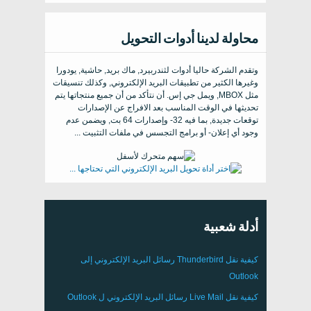
محاولة لدينا أدوات التحويل
وتقدم الشركة حاليا أدوات لثندربيرد, ماك بريد, حاشية, يودورا
وغيرها الكثير من تطبيقات البريد الإلكتروني, وكذلك تنسيقات
مثل MBOX, ويمل جي إس. أن نتأكد من أن جميع منتجاتها يتم
تحديثها في الوقت المناسب بعد الافراج عن الإصدارات
توقعات جديدة, بما فيه 32- وإصدارات 64 بت, ويضمن عدم
وجود أي إعلان- أو برامج التجسس في ملفات التثبيت ...
أدلة شعبية
كيفية نقل
Thunderbird
رسائل البريد الإلكتروني إلى
Outlook
كيفية نقل
Live Mail
رسائل البريد الإلكتروني ل
Outlook