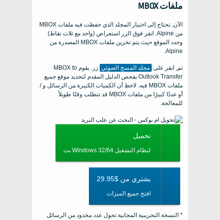
ملفات MBOX
الآن, تحتاج إلى اختيار المجلد الذي حفظت فيه ملفات MBOX
من Alpine. انقر فوق الزر استعراض (واحد مع ثلاث نقاط)
وحدد الموقع حيث يتم تخزين ملفات MBOX المصدرة من
Alpine.
ثم, انقر على
مجلد المسح الضوئي
زر. يقوم MBOX to
Outlook Transfer بفحص الدليل المقدم لتحديد موقع جميع
ملفات MBOX فيه. لاحظ أن الكميات الكبيرة من الرسائل و /
أو عددًا كبيرًا من ملفات MBOX قد تتطلب وقتًا طويلاً
للمعالجة.
تحميل
لنظام التشغيل Windows 32/64 بت
يشتري من $29.95
افتح جميع الميزات
* النسخة التجريبية المجانية تحول عدد محدود من الرسائل