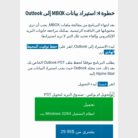
خطوة 4: استيراد بيانات MBOX إلى Outlook
بعد انتهاء البرنامج من معالجة ملفات MBOX, يجب أن ترى
محتوياتها في النافذة الرئيسية. يمكنك مراجعة حاويات البريد
الإلكتروني وإلغاء تحديد تلك التي لا تريد استيرادها.
لبدء الاستيراد إلى Outlook, انقر على
حفظ توقيت المحيط
الهادي
زر.
يطلب البرنامج موقعًا لحفظ ملف Outlook PST الخاص بك.
بعد ذلك, حدد مجلد Outlook حيث يجب استيراد البيانات من
Alpine Mail إليه.
انقر
حسنا
لبدء التحويل.
تحميل
لنظام التشغيل Windows 32/64 بت
يشتري من $29.95