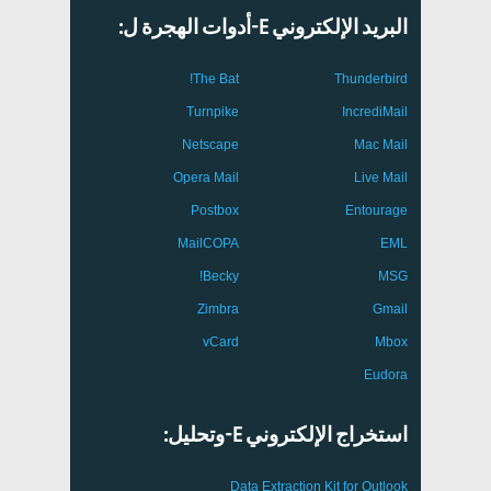
البريد الإلكتروني E-أدوات الهجرة ل:
The Bat!
Thunderbird
Turnpike
IncrediMail
Netscape
Mac Mail
Opera Mail
Live Mail
Postbox
Entourage
MailCOPA
EML
Becky!
MSG
Zimbra
Gmail
vCard
Mbox
Eudora
استخراج الإلكتروني E-وتحليل:
Data Extraction Kit for Outlook