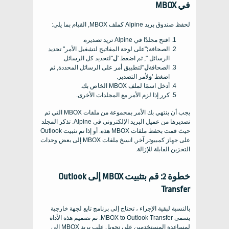
في MBOX
لحفظ صندوق بريد Alpine كملف MBOX, القيام بما يلي:
افتح مجلدًا في Alpine تريد تصديره.
الصحافة
;
"على لوحة المفاتيح لتشغيل الأمر" تحديد
الرسائل ", ثم اضغط '
ل
"لتحديد كل الرسائل.
الصحافة
ل
"لتطبيق أمر على الرسائل المحددة, ثم
اضغط '
و
لأمر التصدير.
أدخل اسمًا لملف MBOX الخاص بك.
كرر إذا لزم الأمر مع المجلدات الأخرى.
يجب أن ينتهي بك الأمر بمجموعة من ملفات MBOX التي تم
تصديرها من عميل البريد الإلكتروني في Alpine. تذكر المجلد
حيث قمت بحفظ ملفات MBOX هذه. أو إذا تم تثبيت Outlook
على جهاز كمبيوتر آخر, انسخ ملفات MBOX إلى بعض وحدات
التخزين القابلة للإزالة.
خطوة 2: قم بتثبيت MBOX إلى Outlook
Transfer
بالنسبة لبقية الإجراء ، تحتاج إلى برنامج تابع لجهة خارجية
يسمى MBOX to Outlook Transfer. تم تصميم هذه الأداة
لمساعدة المستخدمين على تحويل علب بريد MBOX إلى