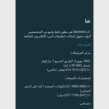
عنا
GlexSoft LLC هي مطور لخط واسع من المتخصصين
أدوات تحويل البيانات لتطبيقات البريد الإلكتروني الشائعة.
المزيد عنا...
مركز المراسلات:
3601 نيويورك الطريق السريع 7, ماركهام,
تشغيل L3R 0M3, كندا
+1 (303) 474-7570 (هاتف / فاكس)
استفسارات المبيعات:
+1 (888) 317-4868 (الولايات المتحدة / كندا على الرقم
المجاني)
+1 (647) 977-7769 (دولي)
دعم فني: