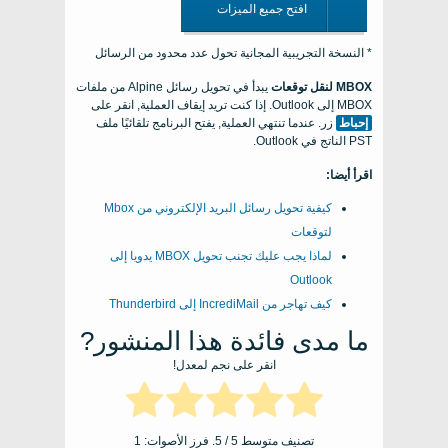
افتح جميع الميزات
* النسخة التجريبية المجانية تحول عدد محدود من الرسائل
MBOX لنقل توقعات
يبدأ في تحويل رسائل Alpine من ملفات
MBOX إلى Outlook. إذا كنت تريد إيقاف العملية, انقر على
إحباط
زر. عندما تنتهي العملية, يفتح البرنامج تلقائيًا ملف
PST الناتج في Outlook.
اقرأ أيضا:
كيفية تحويل رسائل البريد الإلكتروني من Mbox
لتوقعات
لماذا يجب عليك تجنب تحويل MBOX يدويا إلى
Outlook
كيف تهاجر من IncrediMail إلى Thunderbird
ما مدى فائدة هذا المنشور?
انقر على نجم لمعدل!
تصنيف متوسط
5
/ 5. فرز الأصوات:
1