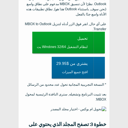
Outlook. نظرًا لأن تنسيق MBOX مدعوم على نطاق واسع
(نحن سوف, باستثناء Outlook هذا هو), نطاق تطبيقات هذه
الأداة واسع جدًا بالفعل.
على أي حال, انقر فوق الزر أدناه لتنزيل MBOX to Outlook
Transfer.
تحميل
لنظام التشغيل Windows 32/64 بت
يشتري من $29.95
افتح جميع الميزات
* النسخة التجريبية المجانية تحول عدد محدود من الرسائل
بعد تثبيت البرنامج وتشغيله, سترى النافذة الرئيسية لمحول
MBOX:
خطوة 3: تصفح المجلد الذي يحتوي على