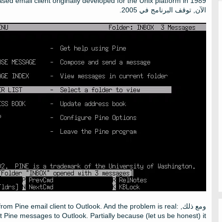
ased email client originally developed for the Unix platform in
الآن, توقف البرنامج في 2005.
ومع ذلك,
:
And the problem is real
.
from Pine email client to Outlook
rt Pine messages to Outlook
.
Partially because
(
let us be honest
)
it