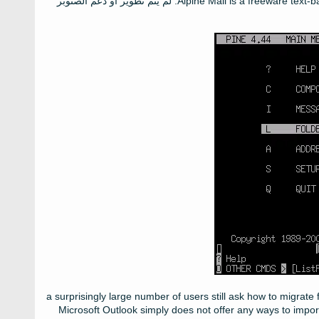
Alpine Mail is a freeware text-b
1989. لم يتم تطوير أو دعم الصنوبر
a surprisingly large number of users still ask how to migrate 
Microsoft Outlook simply does not offer any ways to impo