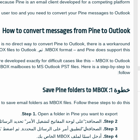
ecause Pine is an email client developed for a competing platform
e user too and you need to convert your Pine messages to Outlook
How to convert messages from Pine to Outlook
 is no direct way to convert Pine to Outlook
,
there is a workaround
MBOX format – and Pine does support this
. ثم,
X files to Outlook
re developed exactly for difficult cases like this – MBOX to Outlook
 MBOX mailboxes to MS Outlook PST files
.
Here is a step-by-step to
:
follow
خطوة 1:
Save Pine folders to MBOX
ne to save email folders as MBOX files
.
Follow these steps to do this
.
Open a folder in Pine you want to export
الصحافة
;
"على لوحة المفاتيح لتشغيل الأمر" تحديد الرسائل
الصحافة
ل
"لتطبيق أمر على الرسائل المحددة, ثم اضغط '
و
أدخل اسمًا لملف MBOX الخاص بك.