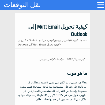
نقل التوقعات
كيفية تحويل Mutt Email إلى
Outlook
أنت هنا:
البريد الإلكتروني برنامج الهجرة لبرنامج Outlook
»
الدروس
»
كيفية تحويل Mutt Email إلى Outlook
أيار/مايو 3, 2022
بواسطة
اليكس شيبمان
ما هو موت
Mutt هو عميل بريد إلكتروني نصي لأنظمة Unix. يركز
البرنامج على تفاعل المستخدم مع لوحة المفاتيح فقط ويقدم
مجموعة واسعة من القدرات للمستخدمين المحترفين. تم
تطويره لأول مرة في 1995, لا يزال Mutt يتلقى تحديثات ولديه
الآلاف من المستخدمين في جميع أنحاء العالم.