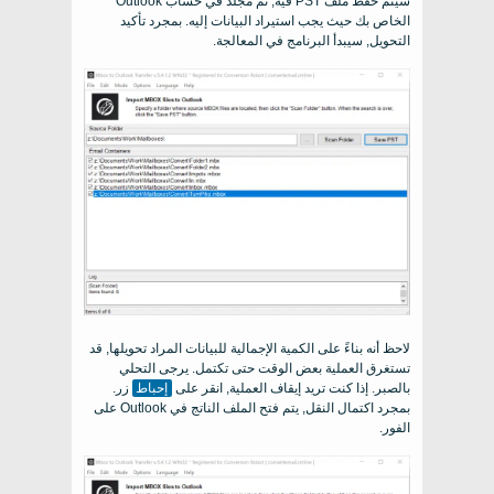
سيتم حفظ ملف PST فيه, ثم مجلد في حساب Outlook
الخاص بك حيث يجب استيراد البيانات إليه. بمجرد تأكيد
التحويل, سيبدأ البرنامج في المعالجة.
لاحظ أنه بناءً على الكمية الإجمالية للبيانات المراد تحويلها, قد
تستغرق العملية بعض الوقت حتى تكتمل. يرجى التحلي
بالصبر. إذا كنت تريد إيقاف العملية, انقر على
إحباط
زر.
بمجرد اكتمال النقل, يتم فتح الملف الناتج في Outlook على
الفور.