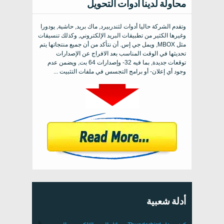
محاولة لدينا أدوات التحويل
وتقدم الشركة حاليا أدوات لثندربيرد, ماك بريد, حاشية, يودورا
وغيرها الكثير من تطبيقات البريد الإلكتروني, وكذلك تنسيقات
مثل MBOX, ويمل جي إس. أن نتأكد من أن جميع منتجاتها يتم
تحديثها في الوقت المناسب بعد الافراج عن الإصدارات
توقعات جديدة, بما فيه 32- وإصدارات 64 بت, ويضمن عدم
وجود أي إعلان- أو برامج التجسس في ملفات التثبيت ...
أدلة شعبية