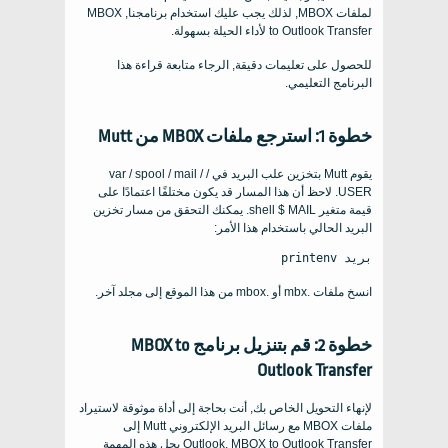
لملفات MBOX, لذلك يجب عليك استخدام برنامجنا, MBOX
to Outlook Transfer لأداء الحيلة بسهولة.
للحصول على تعليمات دقيقة, الرجاء متابعة قراءة هذا
البرنامج التعليمي.
خطوة 1: استرجع ملفات MBOX من Mutt
يقوم Mutt بتخزين علب البريد في / var / spool / mail /
USER. لاحظ أن هذا المسار قد يكون مختلفًا اعتمادًا على
قيمة متغير shell $ MAIL. يمكنك التحقق من مسار تخزين
البريد الحالي باستخدام هذا الأمر:
بريد printenv
انسخ ملفات .mbx أو .mbox من هذا الموقع إلى مجلد آخر.
خطوة 2: قم بتنزيل برنامج MBOX to
Outlook Transfer
لإنهاء التحويل الخاص بك, أنت بحاجة إلى أداة موثوقة لاستيراد
ملفات MBOX مع رسائل البريد الإلكتروني Mutt إلى
Outlook. MBOX to Outlook Transfer يحل هذه المهمة