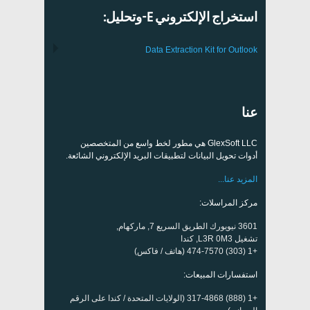
استخراج الإلكتروني E-وتحليل:
Data Extraction Kit for Outlook
عنا
GlexSoft LLC هي مطور لخط واسع من المتخصصين
أدوات تحويل البيانات لتطبيقات البريد الإلكتروني الشائعة.
المزيد عنا...
مركز المراسلات:
3601 نيويورك الطريق السريع 7, ماركهام,
تشغيل L3R 0M3, كندا
+1 (303) 474-7570 (هاتف / فاكس)
استفسارات المبيعات:
+1 (888) 317-4868 (الولايات المتحدة / كندا على الرقم