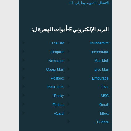
الاتصال, التقويم وما إلى ذلك
البريد الإلكتروني E-أدوات الهجرة ل:
The Bat!
Thunderbird
Turnpike
IncrediMail
Netscape
Mac Mail
Opera Mail
Live Mail
Postbox
Entourage
MailCOPA
EML
Becky!
MSG
Zimbra
Gmail
vCard
Mbox
Eudora