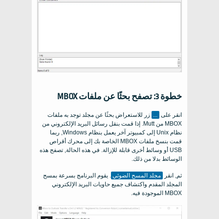
خطوة 3: تصفح بحثًا عن ملفات MBOX
انقر على
...
زر للاستعراض بحثًا عن مجلد توجد به ملفات
MBOX من Mutt. إذا قمت بنقل رسائل البريد الإلكتروني من
نظام Unix إلى كمبيوتر آخر يعمل بنظام Windows, ربما
قمت بنسخ ملفات MBOX الخاصة بك إلى محرك أقراص
USB أو وسائط أخرى قابلة للإزالة. في هذه الحالة, تصفح هذه
الوسائط بدلا من ذلك.
ثم, انقر
مجلد المسح الضوئي
. يقوم البرنامج بسرعة بمسح
المجلد المقدم واكتشاف جميع حاويات البريد الإلكتروني
MBOX الموجودة فيه.