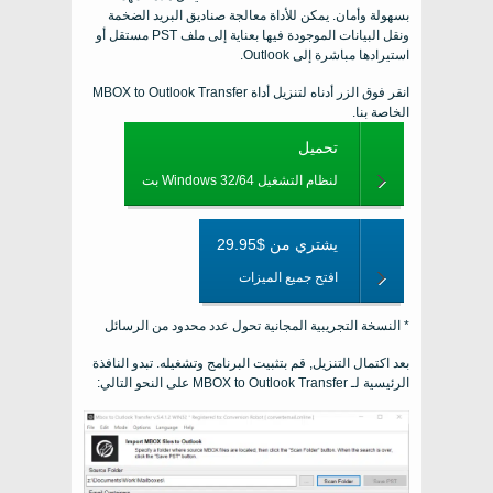
بسهولة وأمان. يمكن للأداة معالجة صناديق البريد الضخمة
ونقل البيانات الموجودة فيها بعناية إلى ملف PST مستقل أو
استيرادها مباشرة إلى Outlook.
انقر فوق الزر أدناه لتنزيل أداة MBOX to Outlook Transfer
الخاصة بنا.
تحميل
لنظام التشغيل Windows 32/64 بت
يشتري من $29.95
افتح جميع الميزات
* النسخة التجريبية المجانية تحول عدد محدود من الرسائل
بعد اكتمال التنزيل, قم بتثبيت البرنامج وتشغيله. تبدو النافذة
الرئيسية لـ MBOX to Outlook Transfer على النحو التالي: