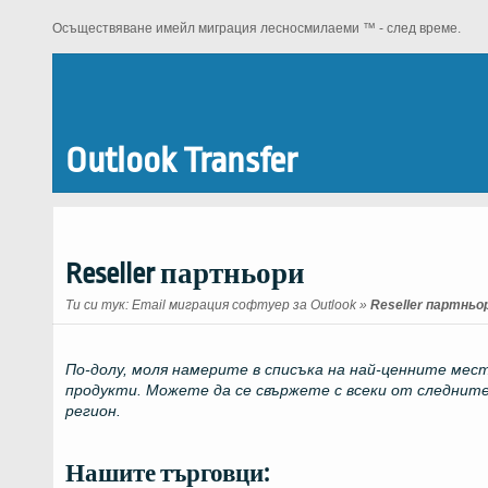
Осъществяване имейл миграция лесносмилаеми ™ - след време.
Outlook Transfer
Reseller партньори
Ти си тук:
Email миграция софтуер за Outlook
»
Reseller партньо
По-долу, моля намерите в списъка на най-ценните мес
продукти. Можете да се свържете с всеки от следните
регион.
Нашите търговци: