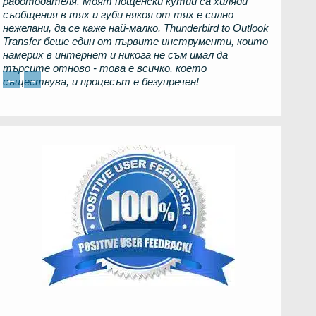
работодателя. Моят пощенски кутии са хиляди
съобщения в тях и губи някоя от тях е силно
нежелани, да се каже най-малко.
Thunderbird to Outlook
Transfer
беше един от първите инструменти, които
намерих в интернет и никога не съм имал да
търсите отново - това е всичко, което
←
→
съществува, и процесът е безупречен!