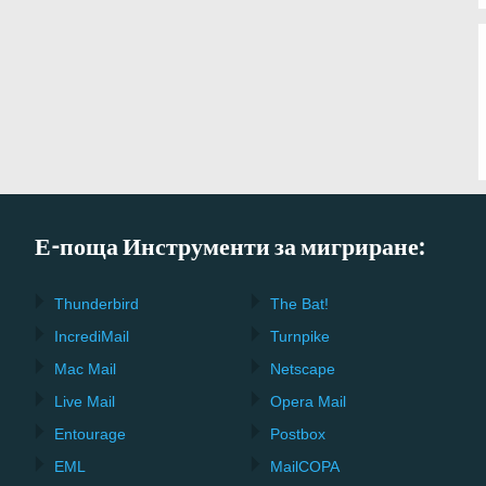
Е-поща Инструменти за мигриране:
Thunderbird
The Bat!
IncrediMail
Turnpike
Mac Mail
Netscape
Live Mail
Opera Mail
Entourage
Postbox
EML
MailCOPA