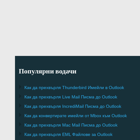
Популярни водачи
Как да прехвърля
Thunderbird
Имейли в Outlook
Как да прехвърля
Live Mail
Писма до
Outlook
Как да прехвърля
IncrediMail
Писма до
Outlook
Как да конвертирате имейли от
Mbox
към
Outlook
Как да прехвърля
Mac Mail
Писма до
Outlook
Как да прехвърля
EML
Файлове за
Outlook