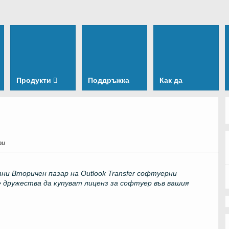
Продукти
Поддръжка
Как да
ри
тни Вторичен пазар на
Outlook Transfer
софтуерни
 дружества да купуват лиценз за софтуер във вашия