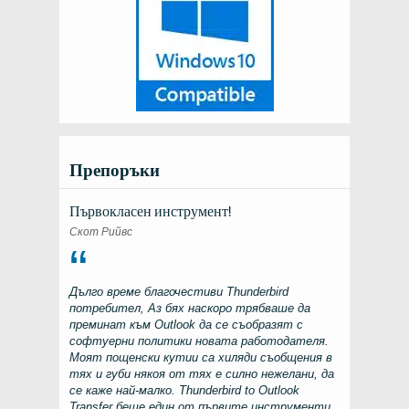
Препоръки
Първокласен инструмент!
Скот Рийвс
Дълго време благочестиви
Thunderbird
потребител, Аз бях наскоро трябваше да
преминат към
Outlook
да се съобразят с
софтуерни политики новата работодателя.
Моят пощенски кутии са хиляди съобщения в
тях и губи някоя от тях е силно нежелани, да
се каже най-малко.
Thunderbird to Outlook
Transfer
беше един от първите инструменти,