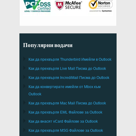
Популярни водачи
Как да прехвърля
Thunderbird
Имейли в Outlook
Как да прехвърля
Live Mail
Писма до
Outlook
Как да прехвърля
IncrediMail
Писма до
Outlook
Как да конвертирате имейли от
Mbox
към
Outlook
Как да прехвърля
Mac Mail
Писма до
Outlook
Как да прехвърля
EML
Файлове за
Outlook
Как да внасят
vCard
Файлове за
Outlook
Как да прехвърля
MSG
Файлове за
Outlook