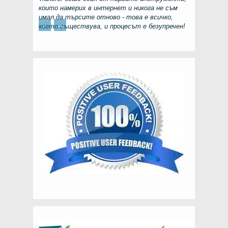
които намерих в интернет и никога не съм
имал да търсите отново - това е всичко,
←
→
което съществува, и процесът е безупречен!