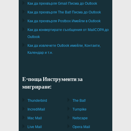
Как да прехвърля
Gmail
Писма до
Outlook
Как да прехвърля
The Bat!
Писма до
Outlook
Как да прехвърля
Postbox
Имейли в Outlook
Как да конвертирате съобщения от
MailCOPA
до
Outlook
Как да извлечете
Outlook
имейли, Контакти,
Календар и т.н.
Е-поща Инструменти за
мигриране:
Thunderbird
The Bat!
IncrediMail
Turnpike
Mac Mail
Netscape
Live Mail
Opera Mail