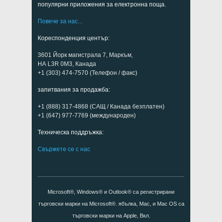
популярни приложения за електронна поща.
Повече за нас...
Кореспонденция център:
3601 Йорк магистрала 7, Маркъм,
НА L3R 0M3, Канада
+1 (303) 474-7570 (Телефон / факс)
запитвания за продажба:
+1 (888) 317-4868 (САЩ / Канада безплатен)
+1 (647) 977-7769 (международен)
Техническа поддръжка:
Свържете се с нас
Microsoft®, Windows® и Outlook® са регистрирани
търговски марки на Microsoft®. ябълка, Mac, и Mac OS са
търговски марки на Apple, Вкл.