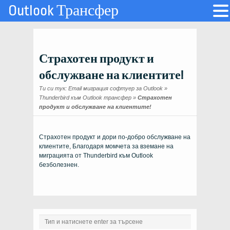
Outlook Трансфер
Страхотен продукт и
обслужване на клиентите!
Ти си тук:
Email миграция софтуер за Outlook
»
Thunderbird към Outlook трансфер
»
Страхотен
продукт и обслужване на клиентите!
Страхотен продукт и дори по-добро обслужване на
клиентите, Благодаря момчета за вземане на
миграцията от
Thunderbird
към
Outlook
безболезнен.