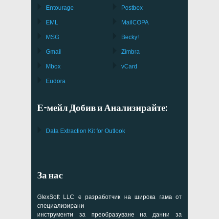
Entourage
Postbox
EML
MailCOPA
MSG
Becky!
Gmail
Zimbra
Mbox
vCard
Eudora
Е-мейл Добив и Анализирайте:
Data Extraction Kit for Outlook
За нас
GlexSoft LLC е разработчик на широка гама от
специализирани
инструменти за преобразуване на данни за