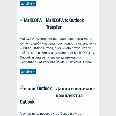
детайли >
MailCOPA to Outlook
Transfer
MailCOPA е многофункционален пощенски клиент,
който придоби умерена популярност в началото на
2000-те. Въпреки това, днес много потребители
най -накрая избират да мигрират от MailCOPA към
Outlook, и сега се питат, как да прехвърля
имейлите си от клиента на MailCOPA към Outlook.
детайли >
Данни извличане
комплект за
Outlook
А супер-регулируем, супер-бързо и супер-