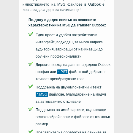
импортирането на MSG файлове в Outlook е
лесна задача дори за начинаещи!
По-долу е даден списък на основните
характеристики на MSG да Transfer Outlook:
Един прост и удобен потребителски
интерфейс, подходящ за много широка
аудитория, вариращи от начинаещи до
обучени професионалисти
Директен изход на данни на дадено
Outlook
профил или
*.PST
файл с най-добрите в
точност преобразуване клас
Поддръжка на двукомпонентни и текст
*.MSG
файлове, благодарение на модул
за автоматично откриване
Поддръжка на имейл архиви, съдържащи
всякакъв брой папки и файлове от всякакъв
размер
Предварителна обработка на данните за