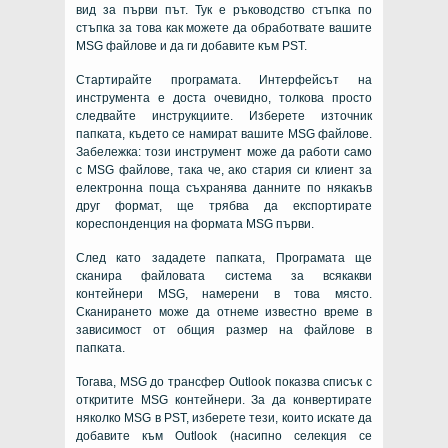
вид за първи път. Тук е ръководство стъпка по
стъпка за това как можете да обработвате вашите
MSG файлове и да ги добавите към PST.
Стартирайте програмата. Интерфейсът на
инструмента е доста очевидно, толкова просто
следвайте инструкциите. Изберете източник
папката, където се намират вашите MSG файлове.
Забележка: този инструмент може да работи само
с MSG файлове, така че, ако стария си клиент за
електронна поща съхранява данните по някакъв
друг формат, ще трябва да експортирате
кореспонденция на формата MSG първи.
След като зададете папката, Програмата ще
сканира файловата система за всякакви
контейнери MSG, намерени в това място.
Сканирането може да отнеме известно време в
зависимост от общия размер на файлове в
папката.
Тогава, MSG до трансфер Outlook показва списък с
откритите MSG контейнери. За да конвертирате
няколко MSG в PST, изберете тези, които искате да
добавите към Outlook (насипно селекция се