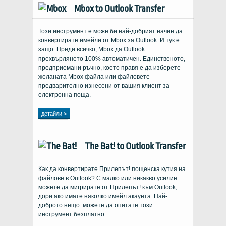
Mbox to Outlook Transfer
Този инструмент е може би най-добрият начин да
конвертирате имейли от Mbox за Outlook. И тук е
защо. Преди всичко, Mbox да Outlook
прехвърлянето 100% автоматичен. Единственото,
предприемани ръчно, което правя е да изберете
желаната Mbox файла или файловете
предварително изнесени от вашия клиент за
електронна поща.
детайли >
The Bat! to Outlook Transfer
Как да конвертирате Прилепът! пощенска кутия на
файлове в Outlook? С малко или никакво усилие
можете да мигрирате от Прилепът! към Outlook,
дори ако имате няколко имейл акаунта. Най-
доброто нещо: можете да опитате този
инструмент безплатно.