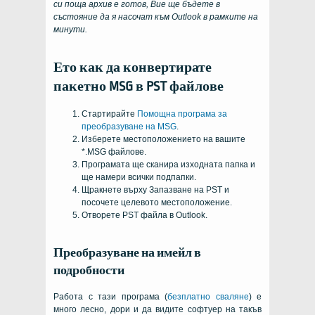
си поща архив е готов, Вие ще бъдете в
състояние да я насочат към
Outlook
в рамките на
минути.
Ето как да конвертирате
пакетно MSG в PST файлове
Стартирайте
Помощна програма за
преобразуване на MSG
.
Изберете местоположението на вашите
*.MSG файлове.
Програмата ще сканира изходната папка и
ще намери всички подпапки.
Щракнете върху Запазване на PST и
посочете целевото местоположение.
Отворете PST файла в Outlook.
Преобразуване на имейл в
подробности
Работа с тази програма (
безплатно сваляне
) е
много лесно, дори и да видите софтуер на такъв