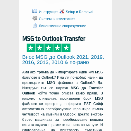
Инструкция
Setup и Removal
Системни изисквания
Лицензионно споразумение
MSG to Outlook Transfer
Внос MSG до Outlook 2021, 2019,
2016, 2013, 2010 & по-рано
Ами ако трябва да импортирате един куп MSG
файлове в Outlook? Има ли по-добър начин да
прехвърлите MSG файлове в Outlook? Да.
Инструментът се нарича
MSG да Transfer
Outlook
който точно описва какво прави. В
няколко кликвания, произволен брой MSG
файлове се превръща в формат PST. Сейф
автоматично преобразуване гарантира пълно
четливост на имейли в Outlook, докато екстра-
бързо машината за преобразуване решава
цялата задача в рамките на няколко минути. И
благодарение на приятелски съветника,