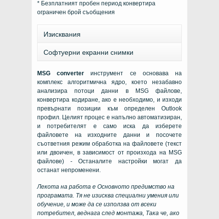
* Безплатният пробен период конвертира
ограничен брой съобщения
Изисквания
Софтуерни екранни снимки
MSG converter
инструмент се основава на
комплекс алгоритмична ядро, което незабавно
анализира потоци данни в
MSG
файлове,
конвертира кодиране, ако е необходимо, и изходи
превърнати позиции към определен
Outlook
профил. Целият процес е напълно автоматизиран,
и потребителят е само иска да изберете
файловете на изходните данни и посочете
съответния режим обработка на файловете (текст
или двоичен, в зависимост от произхода на MSG
файлове) - Останалите настройки могат да
останат непроменени.
Лекота на работа е Основното предимство на
програмата. Тя не изисква специални умения или
обучение, и може да се използва от всеки
потребител, веднага след монтажа, Така че, ако