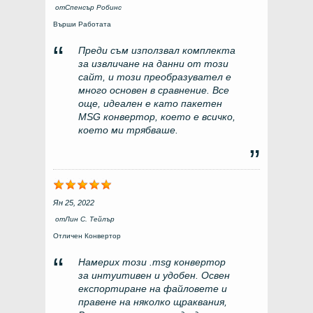
от
Спенсър Робинс
Върши Работата
Преди съм използвал комплекта
за извличане на данни от този
сайт, и този преобразувател е
много основен в сравнение. Все
още, идеален е като пакетен
MSG конвертор, което е всичко,
което ми трябваше.
Ян 25, 2022
от
Лин С. Тейлър
Отличен Конвертор
Намерих този .msg конвертор
за интуитивен и удобен. Освен
експортиране на файловете и
правене на няколко щраквания,