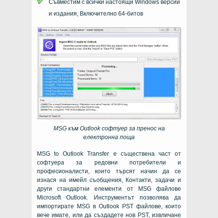
Съвместим с всички настоящи
Windows
версии
и издания, Включително 64-битов
MSG
към
Outlook
софтуер за пренос на
електронна поща
MSG to Outlook Transfer
е съществена част от
софтуера за редовни потребители и
професионалисти, които търсят начин да се
изнася на имейл съобщения, Контакти, задачи и
други стандартни елементи от
MSG
файлове
Microsoft Outlook
. Инструментът позволява да
импортирате MSG в Outlook PST файлове, които
вече имате, или да създадете нов PST, извличане