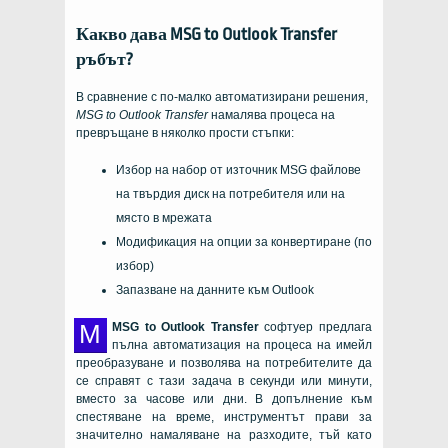
Какво дава
MSG to Outlook Transfer
ръбът?
В сравнение с по-малко автоматизирани решения,
MSG to Outlook Transfer
намалява процеса на
превръщане в няколко прости стъпки:
Избор на набор от източник
MSG
файлове
на твърдия диск на потребителя или на
място в мрежата
Модификация на опции за конвертиране (по
избор)
Запазване на данните към
Outlook
М
MSG to Outlook Transfer
софтуер предлага
пълна автоматизация на процеса на имейл
преобразуване и позволява на потребителите да
се справят с тази задача в секунди или минути,
вместо за часове или дни. В допълнение към
спестяване на време, инструментът прави за
значително намаляване на разходите, тъй като