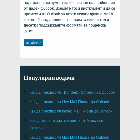
надежден инструмент за извличане на съобщения
от даден Outlook. Вземете този инструмент и да се
премести от Outlook за почти всички други е-мейл
клиент, благодарение на гъвкавата износител и
десетки поддържаните формати за пощенска
кутия.
детайли >
Популярни водачи
Как да прехвърля
Thunderbird
Имейли в Outlook
Как да прехвърля
Live Mail
Писма до
Outlook
Как да прехвърля
IncrediMail
Писма до
Outlook
Как да конвертирате имейли от
Mbox
към
Outlook
Как да прехвърля
Mac Mail
Писма до
Outlook