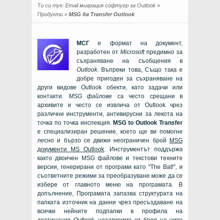
Ти си тук:
Email миграция софтуер за Outlook
»
Продукти
»
MSG да Transfer Outlook
МСГ
е формат на документ,
разработен от
Microsoft
предимно за
съхраняване на съобщения в
Outlook
. Въпреки това, Също така е
добре пригоден за съхраняване на
други видове
Outlook
обекти, като задачи или
контакти.
MSG
файлове
са често срещани в
архивите и често се извлича от
Outlook
чрез
различни инструменти, антивирусни за лекота на
точка по точка инспекция.
MSG to Outlook Transfer
е специализиран решение, което ще ви помогне
лесно и бързо се движи неограничен брой
MSG
документи
MS Outlook
. Инструментът поддържа
както двоичен
MSG
файлове и текстови техните
версии, генерирани от програми като "The Bat!", и
съответните режими за преобразуване може да се
избере от главното меню на програмата. В
допълнение, Програмата запазва структурата на
папката източник на данни чрез пресъздаване на
всички нейните подпапки в профила на