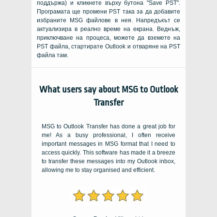
поддържа) и кликнете върху бутона "Save PST".
Програмата ще промени PST така за да добавите
избраните MSG файлове в нея. Напредъкът се
актуализира в реално време на екрана. Веднъж,
приключване на процеса, можете да вземете на
PST файла, стартирате Outlook и отваряне на PST
файла там.
What users say about MSG to Outlook
Transfer
MSG to Outlook Transfer has done a great job for
me
!
As a busy professional
,
I often receive
important messages in MSG format that I need to
access quickly
.
This software has made it a breeze
to transfer these messages into my Outlook inbox
,
allowing me to stay organised and efficient
.