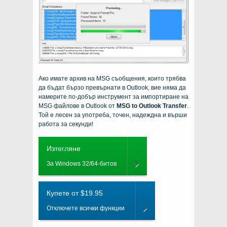
Ако имате архив на
MSG
съобщения, които трябва
да бъдат бързо превърнати в
Outlook
, вие няма да
намерите по-добър инструмент за импортиране на
MSG файлове в Outlook от
MSG to Outlook Transfer
.
Той е лесен за употреба, точен, надеждна и върши
работа за секунди!
Изтегляне
За Windows 32/64-битов
Купете от $19.95
Отключете всички функции