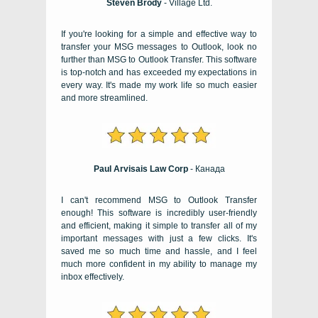
Steven Brody
-
Village Ltd
.
If you're looking for a simple and effective way to
transfer your MSG messages to Outlook
,
look no
further than MSG to Outlook Transfer
.
This software
is top-notch and has exceeded my expectations in
every way
.
It's made my work life so much easier
and more streamlined
.
Paul Arvisais Law Corp
- Канада
I can't recommend MSG to Outlook Transfer
enough
!
This software is incredibly user-friendly
and efficient
,
making it simple to transfer all of my
important messages with just a few clicks
.
It's
saved me so much time and hassle
,
and I feel
much more confident in my ability to manage my
inbox effectively
.