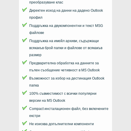
преобразуване клас
Директен изход на данни на дадено
Outlook
профил
Поддръжка на двукомпонентни и текст
MSG
файлове
Поддръжка на имейл архиви, съдържащи
всякакъв брой папки и файлове от всякакъв
размер
Предварителна обработка на данните за
пълен съобщение четивност в
MS Outlook
Възможност за избор на дестинация
Outlook
папка
100% съвместимост с всички популярни
версии на
MS Outlook
Compact инсталационен файл, без включените
екстри
Не изисква допълнителни компоненти