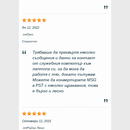
Ян 12, 2022
от
Грег
Страхотно
Трябваше да прехвърля няколко
съобщения и данни за контакт
от служебния компютър към
лаптопа си, за да мога да
работя с тях, докато пътувам.
Можете да конвертирате MSG
в PST с няколко щраквания, това
е бързо и лесно.
Октомври 12, 2015
от
Райън Люис