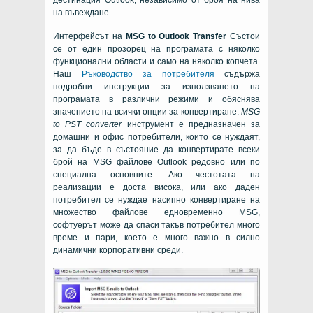
дестинация Outlook, независимо от броя на нива
на въвеждане.
Интерфейсът на
MSG to Outlook Transfer
Състои
се от един прозорец на програмата с няколко
функционални области и само на няколко копчета.
Наш
Ръководство за потребителя
съдържа
подробни инструкции за използването на
програмата в различни режими и обяснява
значението на всички опции за конвертиране.
MSG
to PST converter
инструмент е предназначен за
домашни и офис потребители, които се нуждаят,
за да бъде в състояние да конвертирате всеки
брой на
MSG
файлове
Outlook
редовно или по
специална основните. Ако честотата на
реализации е доста висока, или ако даден
потребител се нуждае насипно конвертиране на
множество файлове едновременно MSG,
софтуерът може да спаси такъв потребител много
време и пари, което е много важно в силно
динамични корпоративни среди.