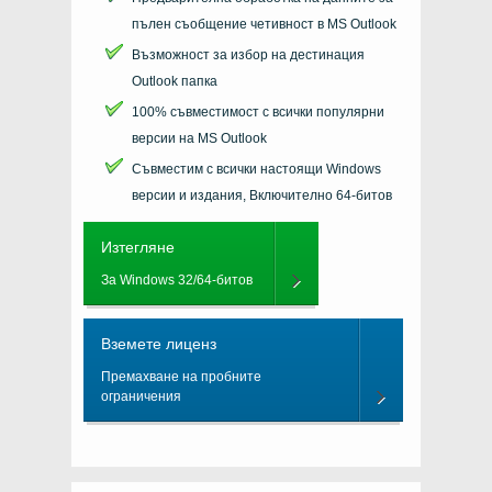
пълен съобщение четивност в
MS Outlook
Възможност за избор на дестинация
Outlook
папка
100% съвместимост с всички популярни
версии на
MS Outlook
Съвместим с всички настоящи
Windows
версии и издания, Включително 64-битов
Изтегляне
За Windows 32/64-битов
Вземете лиценз
Премахване на пробните
ограничения