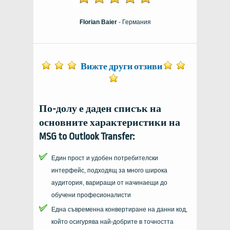
Florian Baier
- Германия
Вижте други отзиви
По-долу е даден списък на
основните характеристики на
MSG to Outlook Transfer
:
Един прост и удобен потребителски
интерфейс, подходящ за много широка
аудитория, вариращи от начинаещи до
обучени професионалисти
Една съвременна конвертиране на данни код,
който осигурява най-добрите в точността