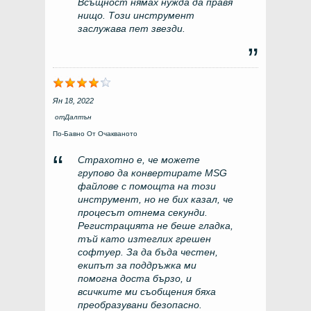
Всъщност нямах нужда да правя
нищо. Този инструмент
заслужава пет звезди.
Ян 18, 2022
от
Далтън
По-Бавно От Очакваното
Страхотно е, че можете
групово да конвертирате MSG
файлове с помощта на този
инструмент, но не бих казал, че
процесът отнема секунди.
Регистрацията не беше гладка,
тъй като изтеглих грешен
софтуер. За да бъда честен,
екипът за поддръжка ми
помогна доста бързо, и
всичките ми съобщения бяха
преобразувани безопасно.