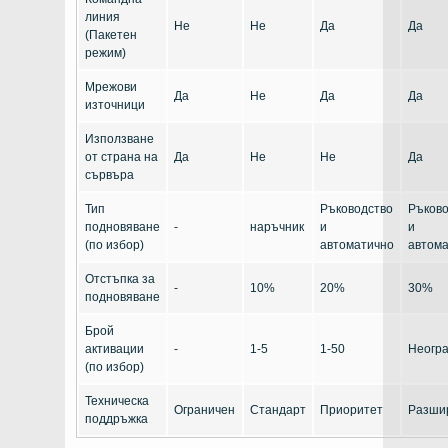
линия
Не
Не
Да
Да
(Пакетен
режим)
Мрежови
Да
Не
Да
Да
източници
Използване
от страна на
Да
Не
Не
Да
сървъра
Тип
Ръководство
Ръково
подновяване
-
наръчник
и
и
(по избор)
автоматично
автом
Отстъпка за
-
10%
20%
30%
подновяване
Брой
активации
-
1-5
1-50
Неогр
(по избор)
Техническа
Ограничен
Стандарт
Приоритет
Разши
поддръжка