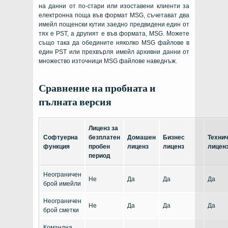
на данни от по-стари или изоставени клиенти за
електронна поща във формат MSG, съчетават два
имейл пощенски кутии заедно предвидени един от
тях е PST, а другият е във формата, MSG. Можете
също така да обедините няколко MSG файлове в
един PST или прехвърля имейл архивни данни от
множество източници MSG файлове наведнъж.
Сравнение на пробната и
пълната версия
Лиценз за
Софтуерна
безплатен
Домашен
Бизнес
Техни
функция
пробен
лиценз
лиценз
лицен
период
Неограничен
Не
Да
Да
Да
брой имейли
Неограничен
Не
Да
Да
Да
брой сметки
Командна