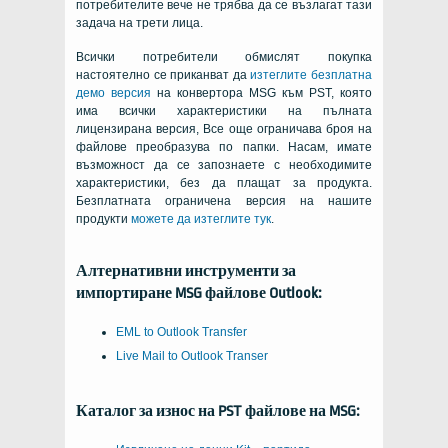
потребителите вече не трябва да се възлагат тази
задача на трети лица.
Всички потребители обмислят покупка
настоятелно се приканват да
изтеглите безплатна
демо версия
на конвертора MSG към PST, която
има всички характеристики на пълната
лицензирана версия, Все още ограничава броя на
файлове преобразува по папки. Насам, имате
възможност да се запознаете с необходимите
характеристики, без да плащат за продукта.
Безплатната ограничена версия на нашите
продукти
можете да изтеглите тук
.
Алтернативни инструменти за
импортиране
MSG
файлове
Outlook
:
EML to Outlook Transfer
Live Mail to Outlook Transer
Каталог за износ на PST файлове на MSG: