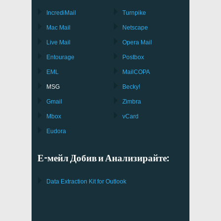
IncrediMail
Turnpike
Mac Mail
Netscape
Live Mail
Opera Mail
Entourage
Postbox
EML
MailCOPA
MSG
Becky!
Gmail
Zimbra
Mbox
vCard
Eudora
Е-мейл Добив и Анализирайте:
Data Extraction Kit for Outlook