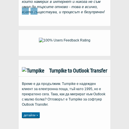
които намерих в интернет и никога не съм
имал да търсите отново - това е всичко,
←
→
което съществува, и процесът е безупречен!
Turnpike to Outlook Transfer
Време е да продължим. Turnpike е надежден
клиент за електронна поща, тъй като 1995, но е
прекратено сега. Така, как да мигрират към Outlook
с малко болка? Отговорът е Turnpike за софтуер
Outlook Transfer.
детайли >