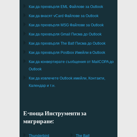
Как да прехвърля
EML
Файлове за
Outlook
Как да внасят
vCard
Файлове за
Outlook
Как да прехвърля
MSG
Файлове за
Outlook
Как да прехвърля
Gmail
Писма до
Outlook
Как да прехвърля
The Bat!
Писма до
Outlook
Как да прехвърля
Postbox
Имейли в Outlook
Как да конвертирате съобщения от
MailCOPA
до
Outlook
Как да извлечете
Outlook
имейли, Контакти,
Календар и т.н.
Е-поща Инструменти за
мигриране:
Thunderbird
The Bat!