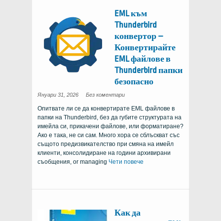
EML към
Thunderbird
конвертор –
Конвертирайте
EML файлове в
Thunderbird папки
безопасно
on
Януари 31, 2026
Без коментари
EML
to
Опитвате ли се да конвертирате EML файлове в
Thunderbird
Converter
папки на Thunderbird, без да губите структурата на
–
Convert
имейла си, прикачени файлове, или форматиране?
EML
Files
Ако е така, не си сам. Много хора се сблъскват със
to
същото предизвикателство при смяна на имейл
Thunderbird
Folders
клиенти, консолидиране на години архивирани
Safely
съобщения,
or managing
Чети повече
Как да