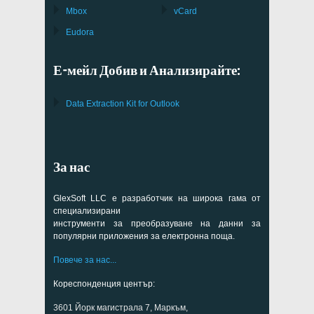
Mbox
vCard
Eudora
Е-мейл Добив и Анализирайте:
Data Extraction Kit for Outlook
За нас
GlexSoft LLC е разработчик на широка гама от
специализирани
инструменти за преобразуване на данни за
популярни приложения за електронна поща.
Повече за нас...
Кореспонденция център:
3601 Йорк магистрала 7, Маркъм,