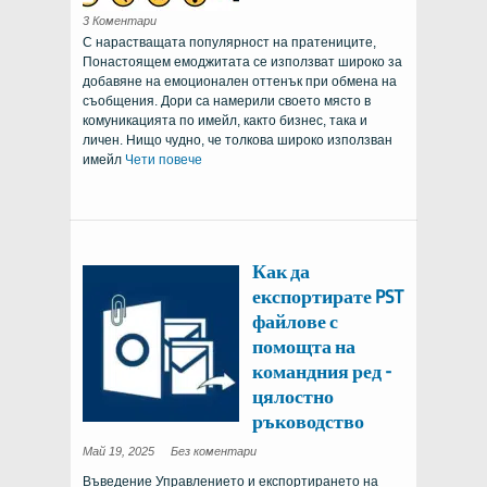
относно
3 Коментари
използването
С нарастващата популярност на пратениците,
на
емоджи
Понастоящем емоджитата се използват широко за
в
Outlook:
добавяне на емоционален оттенък при обмена на
Поддържани
версии
съобщения. Дори са намерили своето място в
&
Как
комуникацията по имейл, както бизнес, така и
да
личен. Нищо чудно, че толкова широко използван
ги
добавите
имейл
Чети повече
Как да
експортирате PST
файлове с
помощта на
командния ред -
цялостно
ръководство
on
Май 19, 2025
Без коментари
How
to
Въведение Управлението и експортирането на
Export