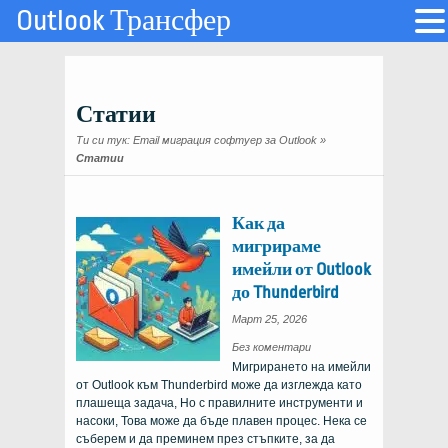
Outlook Трансфер
Статии
Ти си тук:
Email миграция софтуер за Outlook
»
Статии
Как да
мигрираме
имейли от Outlook
до Thunderbird
Март 25, 2026
за
Без коментари
това
Мигрирането на имейли
как
да
от Outlook към Thunderbird може да изглежда като
мигрирате
имейли
плашеща задача, Но с правилните инструменти и
от
Outlook
насоки, Това може да бъде плавен процес. Нека се
до
Thunderbird
съберем и да преминем през стъпките, за да