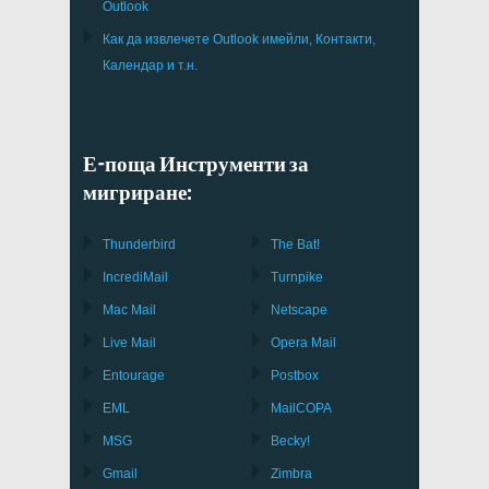
Outlook
Как да извлечете
Outlook
имейли, Контакти,
Календар и т.н.
Е-поща Инструменти за
мигриране:
Thunderbird
The Bat!
IncrediMail
Turnpike
Mac Mail
Netscape
Live Mail
Opera Mail
Entourage
Postbox
EML
MailCOPA
MSG
Becky!
Gmail
Zimbra