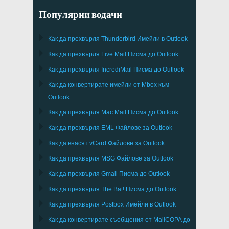
Популярни водачи
Как да прехвърля
Thunderbird
Имейли в Outlook
Как да прехвърля
Live Mail
Писма до
Outlook
Как да прехвърля
IncrediMail
Писма до
Outlook
Как да конвертирате имейли от
Mbox
към
Outlook
Как да прехвърля
Mac Mail
Писма до
Outlook
Как да прехвърля
EML
Файлове за
Outlook
Как да внасят
vCard
Файлове за
Outlook
Как да прехвърля
MSG
Файлове за
Outlook
Как да прехвърля
Gmail
Писма до
Outlook
Как да прехвърля
The Bat!
Писма до
Outlook
Как да прехвърля
Postbox
Имейли в Outlook
Как да конвертирате съобщения от
MailCOPA
до