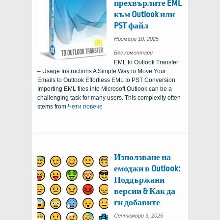
прехвърлите EML
към Outlook или
PST файл
Ноември 10, 2025
за
Без коментари
това
EML to Outlook Transfer
как
да
– Usage Instructions A Simple Way to Move Your
прехвърлите
EML
Emails to Outlook Effortless EML to PST Conversion
в
Outlook
Importing EML files into Microsoft Outlook can be a
или
PST
challenging task for many users
.
This complexity often
файл
stems from
Чети повече
Използване на
емоджи в Outlook:
Поддържани
версии & Как да
ги добавите
Септември 3, 2025