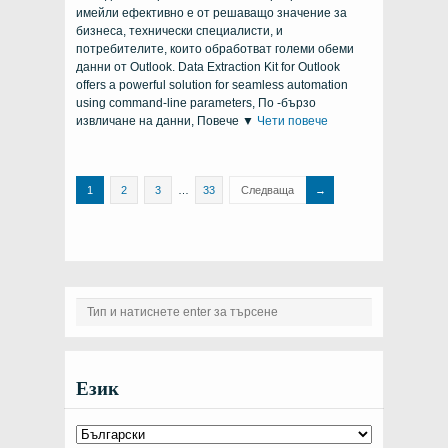
PST
имейли ефективно е от решаващо значение за
Files
Using
бизнеса, технически специалисти, и
Command
Line
потребителите, които обработват големи обеми
–
данни от Outlook.
Data Extraction Kit for Outlook
A
Complete
offers a powerful solution for seamless automation
Guide
using command-line parameters
, По -бързо
извличане на данни, Повече ▼
Чети повече
1
2
3
…
33
Следваща
Език