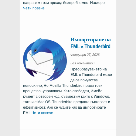
направим този преход безпроблемно. Наскоро
Чети повече
Импортиране на
EML в Thunderbird
Февруари 27, 2026
При
Без коментари
импортиране
Преобразуването на
на
EML
EML в Thunderbird може
в
Thunderbird
да се почувства
непосилно, Но Mozilla Thunderbird прави този
процес по -управляем. Като свободен, Имейл
клиент с отворен код, съвместим както с Windows,
така и с Mac OS, Thunderbird предлага гъвкавост и
ефективност. Ако се чудите как да импортирате
EML
Чети повече