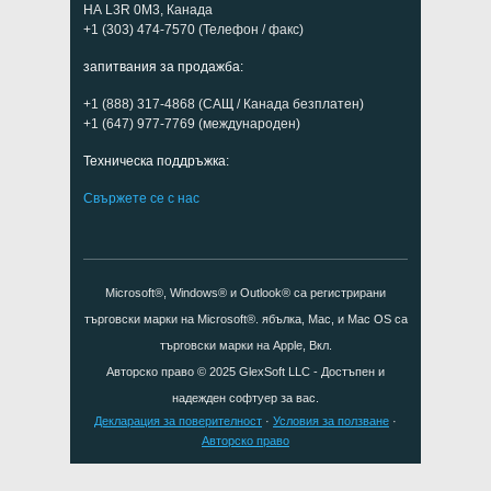
НА L3R 0M3, Канада
+1 (303) 474-7570 (Телефон / факс)
запитвания за продажба:
+1 (888) 317-4868 (САЩ / Канада безплатен)
+1 (647) 977-7769 (международен)
Техническа поддръжка:
Свържете се с нас
Microsoft®, Windows® и Outlook® са регистрирани
търговски марки на Microsoft®. ябълка, Mac, и Mac OS са
търговски марки на Apple, Вкл.
Авторско право © 2025
GlexSoft LLC
- Достъпен и
надежден софтуер за вас.
Декларация за поверителност
·
Условия за ползване
·
Авторско право