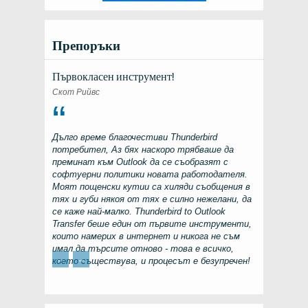
Препоръки
Първокласен инструмент!
Скот Рийвс
Дълго време благочестиви
Thunderbird
потребител, Аз бях наскоро трябваше да
преминат към
Outlook
да се съобразят с
софтуерни политики новата работодателя.
Моят пощенски кутии са хиляди съобщения в
тях и губи някоя от тях е силно нежелани, да
се каже най-малко.
Thunderbird to Outlook
Transfer
беше един от първите инструменти,
които намерих в интернет и никога не съм
имал да търсите отново - това е всичко,
←
→
което съществува, и процесът е безупречен!