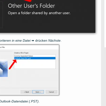
rtieren in eine Datei
➠ drücken
Nächste
.
utlook-Datendatei (.PST)
.