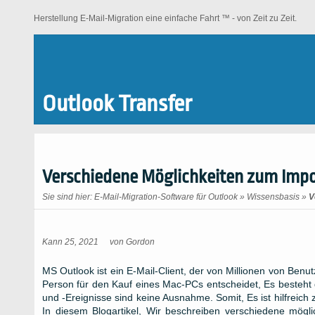
Herstellung E-Mail-Migration eine einfache Fahrt ™ - von Zeit zu Zeit.
Outlook Transfer
Verschiedene Möglichkeiten zum Impo
Sie sind hier:
E-Mail-Migration-Software für Outlook
»
Wissensbasis
»
V
Kann 25, 2021
von
Gordon
MS Outlook ist ein E-Mail-Client, der von Millionen von Ben
Person für den Kauf eines Mac-PCs entscheidet, Es besteht d
und -Ereignisse sind keine Ausnahme. Somit, Es ist hilfreich
In diesem Blogartikel, Wir beschreiben verschiedene mög